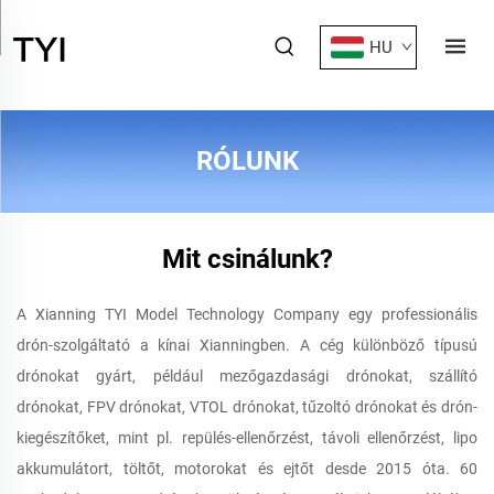
HU
RÓLUNK
Mit csinálunk?
A Xianning TYI Model Technology Company egy professionális
drón-szolgáltató a kínai Xianningben. A cég különböző típusú
drónokat gyárt, például mezőgazdasági drónokat, szállító
drónokat, FPV drónokat, VTOL drónokat, tűzoltó drónokat és drón-
kiegészítőket, mint pl. repülés-ellenőrzést, távoli ellenőrzést, lipo
akkumulátort, töltőt, motorokat és ejtőt desde 2015 óta. 60