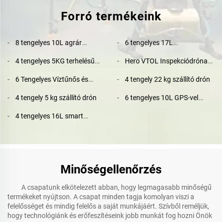
Forró termékeink
8 tengelyes 10L agrár
6 tengelyes 17L
spréder drón gyárstól
gyárértékesítési
4 tengelyes 5KG terhelésű
Hero VTOL Inspekciódróna
közvetlenül
mezőgazdasági drón 4K
hordozható szállító drón
Repülőkutatás Hordozó
kamerával és GPS-zel
6 Tengelyes Víztűnős és
4 tengely 22 kg szállító drón
kamerával
Függőleges Indulási és
Összehajtható Tűzoltódróna
Leszállási Rögzített Szárny
4 tengely 5 kg szállító drón
6 tengelyes 10L GPS-vel
ellátott automatikus
4 tengelyes 16L smart
repüléses és T12 kamerával
farming-hez készült
rendelkező mezőgazdasági
mezőgazdasági drón
drón
Minőségellenőrzés
A csapatunk elkötelezett abban, hogy legmagasabb minőségű
termékeket nyújtson. A csapat minden tagja komolyan viszi a
felelősséget és mindig felelős a saját munkájáért. Szívből reméljük,
hogy technológiánk és erőfeszítéseink jobb munkát fog hozni Önök