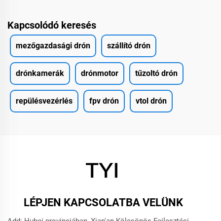
Kapcsolódó keresés
mezőgazdasági drón
szállító drón
drónkamerák
drónmotor
tűzoltó drón
repülésvezérlés
fpv drón
vtol drón
LÉPJEN KAPCSOLATBA VELÜNK