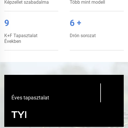
Képzellet szabadalma
Több mint modell
10
6
+
K+F Tapasztalat
Drón sorozat
Években
10
Éves tapasztalat