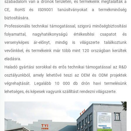
szabadalom van a drónok területén, és termékeink megtalálták a
CE, RoHS és IS09001 tanúsítványokat a termékminőség
biztosítására.
Professionális technikai támogatással, szigorú minőségbiztosítási
folyamattal, nagyhatékonyságú értékesítési csapatot és
versenyképes ár-előnyt, mindig is világszerte találkoztunk
vevőinkkel, és termékeink már több mint 120 országban kerültek
eladásra.
Haladó gyártási sorokkal és erős technikai támogatással az R&D
osztályunkból, amely lehetővé teszi az OEM és ODM projektek
végrehajtását. Legalább 10 000 db drón havi termelésünk
lehetséges, és képesek vagyunk szállítást rendezni világszerte.