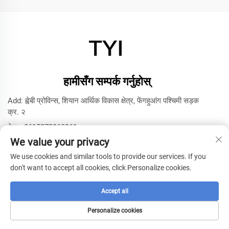
हामीसँग सम्पर्क गर्नुहोस्
Add: ह्वेबी प्रोविन्स, शियान आर्थिक विकास क्षेत्र, फेंगहुआंग पश्चिमी सड़क
क्र. २
टेल:
+8615272063961
We value your privacy
इमेल:
[email protected]
We use cookies and similar tools to provide our services. If you
don't want to accept all cookies, click Personalize cookies.
कॉपीराइट © २०२५ सियानिंग टाइयी मॉडल तकनीकी कम्पनी द्वारा -
गोपनीयता
नीति
Accept all
Personalize cookies