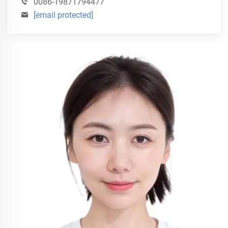
0086-19871794477
[email protected]