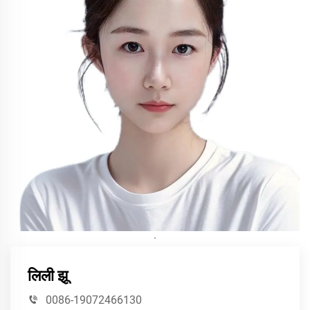
·
लिली झू
0086-19072466130