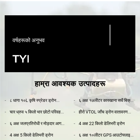
10
वर्षहरूको अनुभव
हाम्रा आवश्यक उत्पादहरू
८ धागा १०L कृषि स्प्रेडर ड्रोन
६ अक्ष १७लीटर कारखाना सधैं बिक्री
कम्पनीको ठुलो बिक्री
कृषि ड्रोन ४के कैमरा र GPS सहित
चार ध्रुव ५ किलो भार छोटो परिवहन
हीरो VTOL जाँच ड्रोन वातावरण
ड्रोन केमेरा सहित
सर्वेक्षण परिवहनकर्ता उर्ध्वाधर ले अफैट
६ अक्ष जलप्रतिरोधी र मोड़दार आग
4 अक्ष 22 किलो डेलिभरी ड्रोन
र लगाभग निश्चित पंख
बुझाउने ड्रोन
4 अक्ष 5 किलो डेलिभरी ड्रोन
६ अक्ष १०लीटर GPS आउटोफ्लाइट