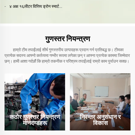
सहित वित्तिय ड्रोन र T12 कैमरा
४ अक्ष १६लीटर वित्तिय ड्रोन स्मार्ट
कृषि पाठी
गुणस्तर नियन्त्रण
हाम्रो टीम तपाईंलाई शीर्ष गुणस्तरीय उत्पादहरू प्रदान गर्न प्रतिबद्ध छ। टीमका
प्रत्येक सदस्य आफ्नो कर्तव्यमा गम्भीर रूपमा लगेका छन् र आफ्ना प्रत्येक काममा जिम्मेवार
छन्। हामी आशा गर्दछौं कि हाम्रो तकनीक र परिश्रम तपाईंलाई राम्रो काम पुर्याउन सक्छ।
कठोर गुणस्तर नियन्त्रण
निरन्तर अनुसंधान र
मानदण्डहरू
विकास