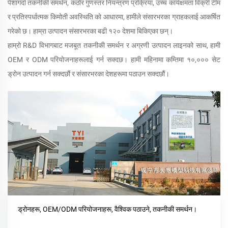
पेशागर्दा तकनीकी समर्थन, कठोर गुणस्तर नियन्त्रण प्रक्रिया, उच्च कार्यक्षमता विक्री टीम
र प्रतिस्पर्धात्मक किमोती अवस्थिति को आधारमा, हामीले संसारभरका ग्राहकलाई आकर्षित
गरेको छ। हाम्रा उत्पादन संसारभरका बढी १२० देशमा बिकिएका छन्।
हाम्रो R&D विभागबाट मजबूत तकनीकी समर्थन र अग्रणी उत्पादन लाइनको साथ, हामी
OEM र ODM परियोजनाहरूलाई गर्न सक्दछ। हामी महिनामा कम्तिमा १०,००० सेट
ड्रोन उत्पादन गर्न सक्दछौं र संसारभरका देशहरूमा पठाउन सक्दछौं।
ड्रोनहरू, OEM/ODM परियोजनाहरू, वैश्विक पठाउने, तकनीकी समर्थन।