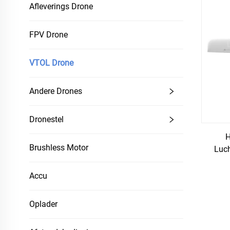
Afleverings Drone
FPV Drone
VTOL Drone
Andere Drones
Dronestel
H
Brushless Motor
Luch
Opstij
Accu
Oplader