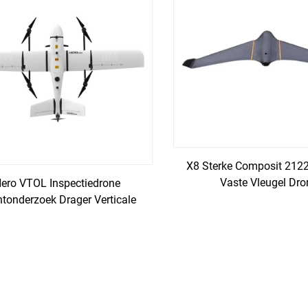
X8 Sterke Composit 21
Vaste Vleugel Dro
ero VTOL Inspectiedrone
tonderzoek Drager Verticale
ging en Landing Vaste Vleugel