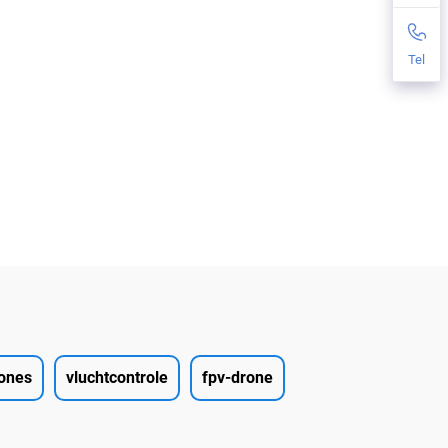
Tel
rones
vluchtcontrole
fpv-drone