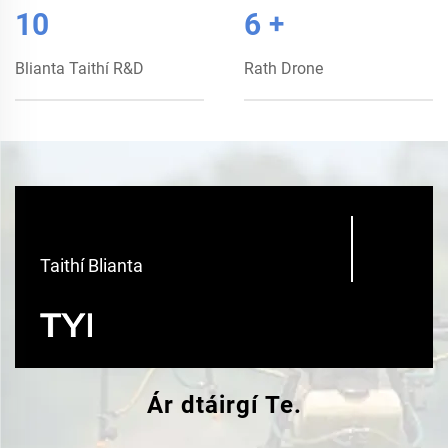
10
6
+
Blianta Taithí R&D
Rath Drone
10
Taithí Blianta
Ár dtáirgí Te.