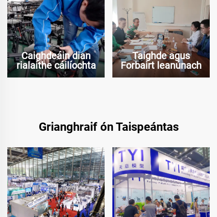
Caighdeáin dian
Taighde agus
rialaithe cáilíochta
Forbairt leanúnach
Grianghraif ón Taispeántas