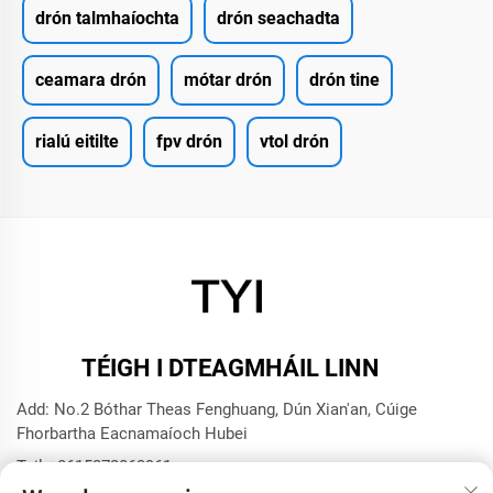
drón talmhaíochta
drón seachadta
ceamara drón
mótar drón
drón tine
rialú eitilte
fpv drón
vtol drón
TÉIGH I DTEAGMHÁIL LINN
Add: No.2 Bóthar Theas Fenghuang, Dún Xian'an, Cúige
Fhorbartha Eacnamaíoch Hubei
Teil:
+8615272063961