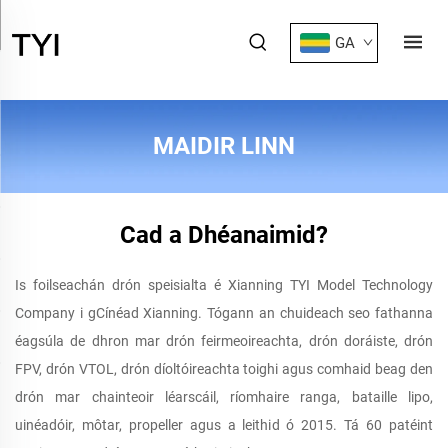
GA
MAIDIR LINN
Cad a Dhéanaimid?
Is foilseachán drón speisialta é Xianning TYI Model Technology
Company i gCínéad Xianning. Tógann an chuideach seo fathanna
éagsúla de dhron mar drón feirmeoireachta, drón doráiste, drón
FPV, drón VTOL, drón díoltóireachta toighi agus comhaid beag den
drón mar chainteoir léarscáil, ríomhaire ranga, bataille lipo,
uinéadóir, môtar, propeller agus a leithid ó 2015. Tá 60 patéint