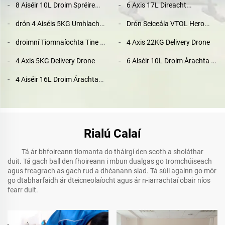
8 Aiséir 10L Droim Spréire
6 Axis 17L Direacht
Árachta Díoltas Chomhaid
Dreachaighneachta
drón 4 Aiséis 5KG Umhlachta
Drón Seiceála VTOL Hero
ón Bhfac
Foirceadál Agriculture Drone
Phortáilte le Camara
Aeráid Aimsireachta Faoi
le Camara 4K agus GPS
droimní Tiomnaíochta Tine 6
4 Axis 22KG Delivery Drone
Theacht agus Iompar
Ais ar Fad Fliuchtaíochta
Cruinnithe Gothrom
4 Axis 5KG Delivery Drone
6 Aiséir 10L Droim Árachta le
agus Fliuchtaíochta
GPS Sraith Idirlín agus
Sonraithe
4 Aiséir 16L Droim Árachta
Camara T12
do Fheirmiú Shimle
Rialú Calaí
Tá ár bhfoireann tiomanta do tháirgí den scoth a sholáthar
duit. Tá gach ball den fhoireann i mbun dualgas go tromchúiseach
agus freagrach as gach rud a dhéanann siad. Tá súil againn go mór
go dtabharfaidh ár dteicneolaíocht agus ár n-iarrachtaí obair níos
fearr duit.