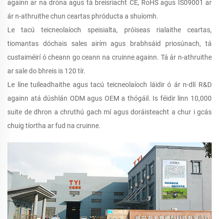
againn ar na dróna agus tá breisriacht CE, RoHS agus IS09001 ar
ár n-athruithe chun ceartas phróducta a shuíomh.
Le tacú teicneolaíoch speisialta, próiseas rialaithe ceartas,
tiomantas dóchais sales airím agus brabhsáid priosúnach, tá
custaiméirí ó cheann go ceann na cruinne againn. Tá ár n-athruithe
ar sale do bhreis is 120 tír.
Le líne tuileadhaithe agus tacú teicneolaíoch láidir ó ár n-dlí R&D
againn atá dúshlán ODM agus OEM a thógáil. Is féidir linn 10,000
suite de dhron a chruthú gach mí agus doráisteacht a chur i gcás
chuig tíortha ar fud na cruinne.