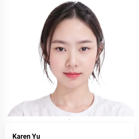
·
Karen Yu