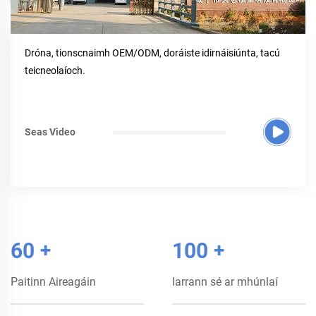
Dróna, tionscnaimh OEM/ODM, doráiste idirnáisiúnta, tacú
teicneolaíoch.
Seas Video
60
+
100
+
Paitinn Aireagáin
Iarrann sé ar mhúnlaí