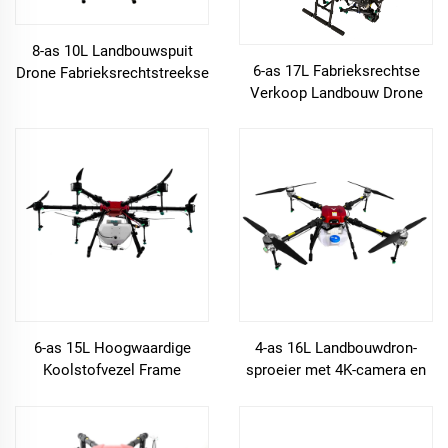
8-as 10L Landbouwspuit
6-as 17L Fabrieksrechtse
Drone Fabrieksrechtstreekse
Verkoop Landbouw Drone
Verkoop
met 4K Camera en GPS
6-as 15L Hoogwaardige
4-as 16L Landbouwdron-
Koolstofvezel Frame
sproeier met 4K-camera en
Landbouw Spuit Drone
GPS, rechtstreeks van de
fabriek