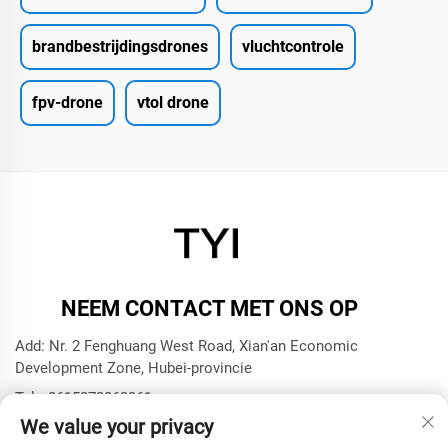
brandbestrijdingsdrones
vluchtcontrole
fpv-drone
vtol drone
NEEM CONTACT MET ONS OP
Add: Nr. 2 Fenghuang West Road, Xian'an Economic
Development Zone, Hubei-provincie
Tel:
+8615272063961
We value your privacy
E-mail:
[email protected]