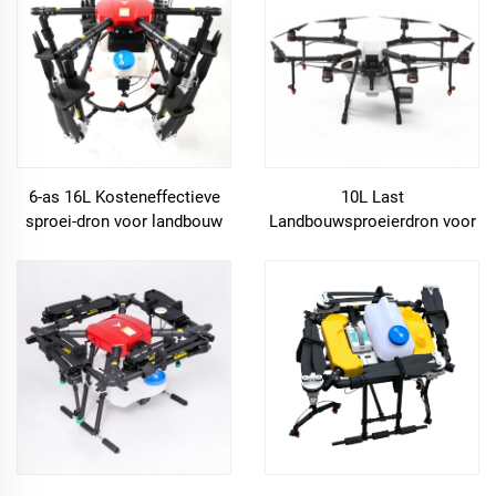
6-as 16L Kosteneffectieve
10L Last
sproei-dron voor landbouw
Landbouwsproeierdron voor
met RTK en camera voor
gewasfumigatie
tarwe