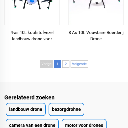
4-as 10L koolstofvezel
8 As 10L Vouwbare Boerderij
landbouw drone voor
Drone
precisielandbouw
Vorige
1
2
Volgende
Gerelateerd zoeken
landbouw drone
bezorgdrohne
camera van een drone
motor voor drones