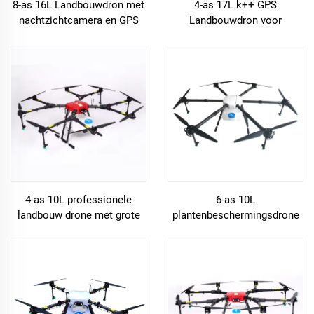
8-as 16L Landbouwdron met
4-as 17L k++ GPS
nachtzichtcamera en GPS
Landbouwdron voor
automatisch vliegen
pesticiden en zaaien
4-as 10L professionele
6-as 10L
landbouw drone met grote
plantenbeschermingsdrone
capaciteit batterij
met waterkanon, GPS-
autopiloot en camera