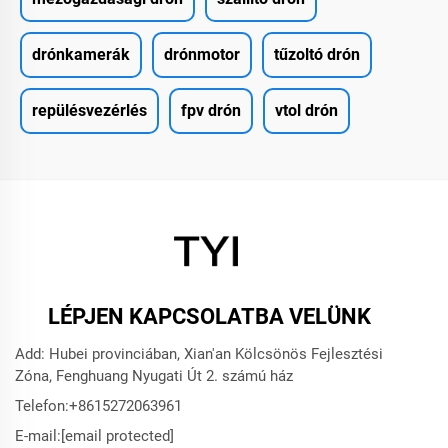
drónkamerák
drónmotor
tűzoltó drón
repülésvezérlés
fpv drón
vtol drón
LÉPJEN KAPCSOLATBA VELÜNK
Add: Hubei provinciában, Xian'an Kölcsönös Fejlesztési
Zóna, Fenghuang Nyugati Út 2. számú ház
Telefon:
+8615272063961
E-mail:
[email protected]