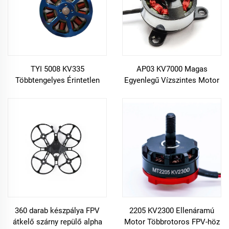
TYI 5008 KV335
AP03 KV7000 Magas
Többtengelyes Érintetlen
Egyenlegű Vízszintes Motor
Motor Kék Színben
FPV Quadcopter RC Drake
Állománydrónára
számára
360 darab készpálya FPV
2205 KV2300 Ellenáramú
átkelő szárny repülő alpha
Motor Többrotoros FPV-höz