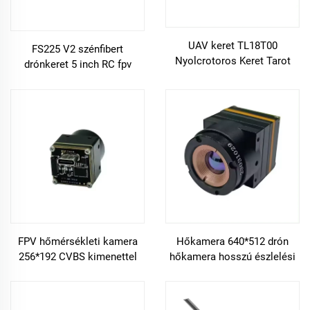
UAV keret TL18T00
FS225 V2 szénfibert
Nyolcrotoros Keret Tarot
drónkeret 5 inch RC fpv
T18 Légifényképezés 25mm
drónokra
Szénfiber Növényvédelmi Kit
1270MM RC FPV drónra
FPV hőmérsékleti kamera
Hőkamera 640*512 drón
256*192 CVBS kimenettel
hőkamera hosszú észlelési
Hosszú hullámú infravörös
távolságú mini nem hűtött
12um hőmérési kis
infravörös hosszútávú FPV
hőmérsékleti kamera
RC versenyszámítógép