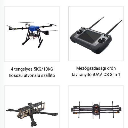
A85 fordított test mini drón
gerenda keret
Mezőgazdasági drón
4 tengelyes 5KG/10KG
távirányító iUAV OS 3 in 1
hosszú útvonalú szállító
FPV kamerával beépített
drón
GPS rádiótávvezérlő
kamerával