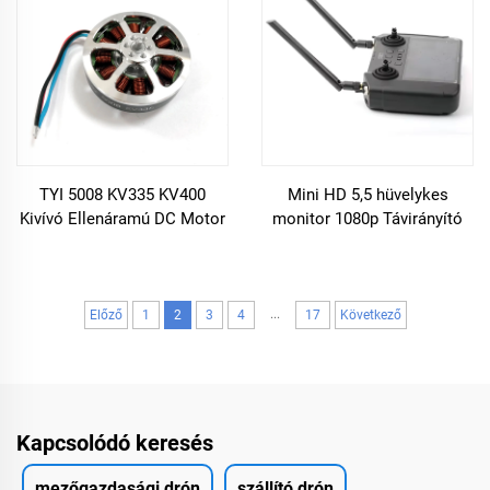
drónhoz
TYI 5008 KV335 KV400
Mini HD 5,5 hüvelykes
Kivívó Ellenáramú DC Motor
monitor 1080p Távirányító
RC Tetradróterekhez
Mezőgazdasági Drón és kézi
rádiórendszer adó
...
Előző
1
2
3
4
17
Következő
Kapcsolódó keresés
mezőgazdasági drón
szállító drón