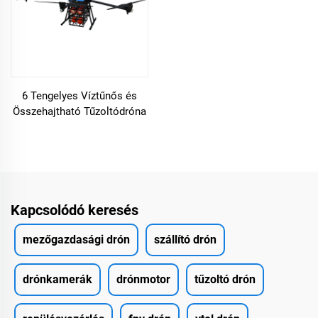
6 Tengelyes Víztűnős és
Összehajtható Tűzoltódróna
Kapcsolódó keresés
mezőgazdasági drón
szállító drón
drónkamerák
drónmotor
tűzoltó drón