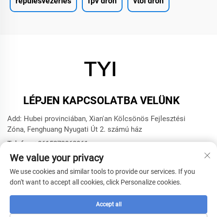
repülésvezérlés
fpv drón
vtol drón
LÉPJEN KAPCSOLATBA VELÜNK
Add: Hubei provinciában, Xian'an Kölcsönös Fejlesztési
Zóna, Fenghuang Nyugati Út 2. számú ház
Telefon:
+8615272063961
We value your privacy
E-mail:
[email protected]
We use cookies and similar tools to provide our services. If you
don't want to accept all cookies, click Personalize cookies.
Copyright © 2025 Xianning TYI Model Technology Company
által -
Adatvédelmi irányelvek
Accept all