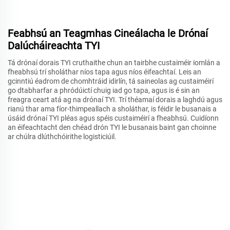
Feabhsú an Teagmhas Cineálacha le Drónaí
Dalúcháireachta TYI
Tá drónaí dorais TYI cruthaithe chun an tairbhe custaiméir iomlán a
fheabhsú trí sholáthar níos tapa agus níos éifeachtaí. Leis an
gcinntiú éadrom de chomhtráid idirlín, tá saineolas ag custaiméirí
go dtabharfar a phródúictí chuig iad go tapa, agus is é sin an
freagra ceart atá ag na drónaí TYI. Trí théamaí dorais a laghdú agus
rianú thar ama fíor-thimpeallach a sholáthar, is féidir le busanais a
úsáid drónaí TYI pléas agus spéis custaiméirí a fheabhsú. Cuidíonn
an éifeachtacht den chéad drón TYI le busanais baint gan choinne
ar chúlra dlúthchóirithe logisticiúil.