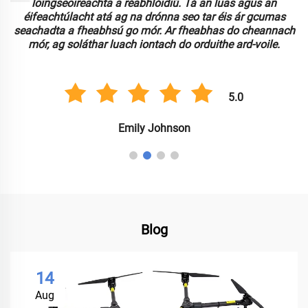
loingseoireachta a réabhlóidiú. Tá an luas agus an
n
éifeachtúlacht atá ag na drónna seo tar éis ár gcumas
seachadta a fheabhsú go mór. Ar fheabhas do cheannach
mór, ag soláthar luach iontach do orduithe ard-voile.
5.0
Emily Johnson
Blog
14
Aug