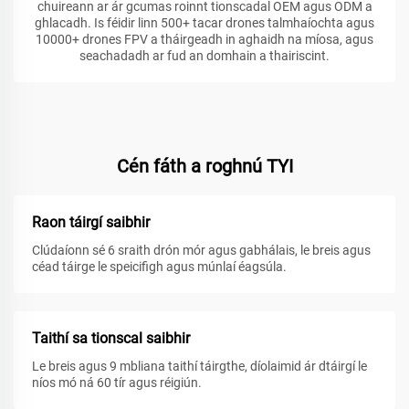
chuireann ar ár gcumas roinnt tionscadal OEM agus ODM a
ghlacadh. Is féidir linn 500+ tacar drones talmhaíochta agus
10000+ drones FPV a tháirgeadh in aghaidh na míosa, agus
seachadadh ar fud an domhain a thairiscint.
Cén fáth a roghnú TYI
Raon táirgí saibhir
Clúdaíonn sé 6 sraith drón mór agus gabhálais, le breis agus
céad táirge le speicifigh agus múnlaí éagsúla.
Taithí sa tionscal saibhir
Le breis agus 9 mbliana taithí táirgthe, díolaimid ár dtáirgí le
níos mó ná 60 tír agus réigiún.