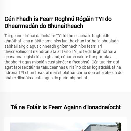
Cén Fhadh is Fearr Roghnú Rógáin TYI do
Dhearmadán do Bhunaitheach
Tairgeann drónaí dalúcháire TYI fóithniseacha le haghaidh
ghnóthaí, lena n-áiríte ama níos luaithe chun torthaí a bhualadh,
sábháil airgid agus cinneadh gníomhach níos fearr. Trí
theicneolaíocht na ndrón atá ar fáil ó TYI, is féidir le ghnóthaí a
gcásanna logisticiúla a ghlanú, cúnamh cainte trasportála a
thabhairt agus mionlán custaiméar a fheabhsú. Cén tuairim atá
agat faoi seictiúr rialtais, ceannas uirlisí nó obair logisticiúil, tá na
ndróna TYI chun freastal mar sholáthar chrua don áit a bheidh do
pháirc dlíodóireachta agus do phríomhphobal.
Tá na Foláir is Fearr Againn d'Ionadnaíocht