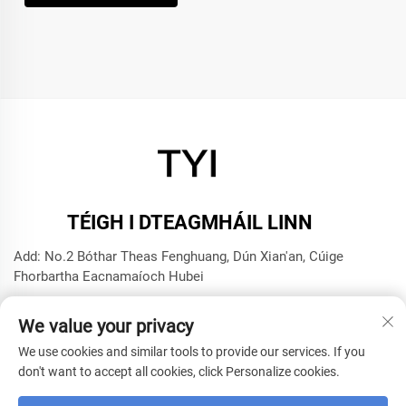
TÉIGH I DTEAGMHÁIL LINN
Add: No.2 Bóthar Theas Fenghuang, Dún Xian'an, Cúige
Fhorbartha Eacnamaíoch Hubei
Teil:
+8615272063961
We value your privacy
Ríomhphost:
[email protected]
We use cookies and similar tools to provide our services. If you
don't want to accept all cookies, click Personalize cookies.
Cóipcheart © 2025 le Xianning TYI Model Technology