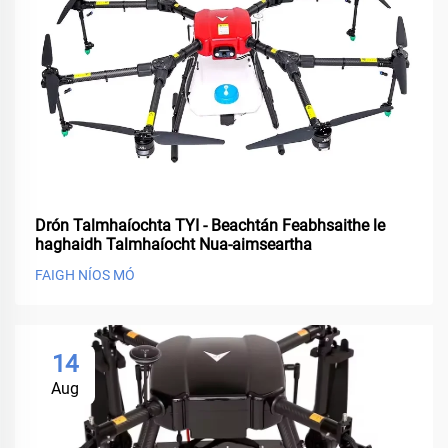
Drón Talmhaíochta TYI - Beachtán Feabhsaithe le
haghaidh Talmhaíocht Nua-aimseartha
FAIGH NÍOS MÓ
14
Aug