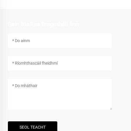
Bain triail as teagmháil linn
SEOL TEACHT