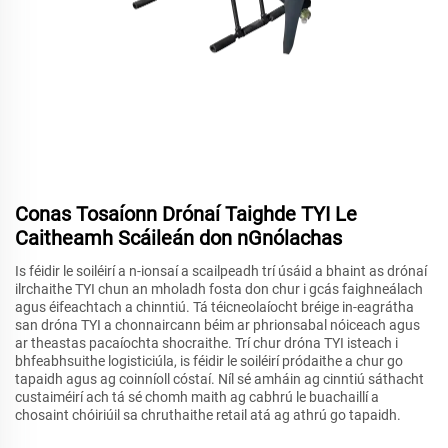
Conas Tosaíonn Drónaí Taighde TYI Le
Caitheamh Scáileán don nGnólachas
Is féidir le soiléirí a n-ionsaí a scailpeadh trí úsáid a bhaint as drónaí
ilrchaithe TYI chun an mholadh fosta don chur i gcás faighneálach
agus éifeachtach a chinntiú. Tá téicneolaíocht bréige in-eagrátha
san dróna TYI a chonnaircann béim ar phrionsabal nóiceach agus
ar theastas pacaíochta shocraithe. Trí chur dróna TYI isteach i
bhfeabhsuithe logisticiúla, is féidir le soiléirí pródaithe a chur go
tapaidh agus ag coinníoll cóstaí. Níl sé amháin ag cinntiú sáthacht
custaiméirí ach tá sé chomh maith ag cabhrú le buachaillí a
chosaint chóiriúil sa chruthaithe retail atá ag athrú go tapaidh.