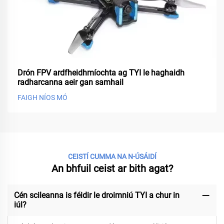
Drón FPV ardfheidhmíochta ag TYI le haghaidh
radharcanna aeir gan samhail
FAIGH NÍOS MÓ
CEISTÍ CUMMA NA N-ÚSÁIDÍ
An bhfuil ceist ar bith agat?
Cén scileanna is féidir le droimniú TYI a chur in
iúl?