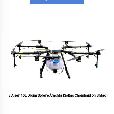
8 Aiséir 10L Droim Spréire Árachta Díoltas Chomhaid ón Bhfac