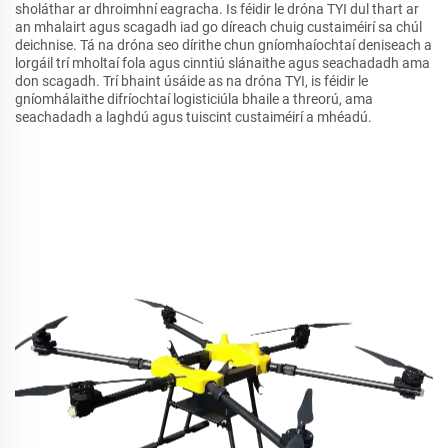
sholáthar ar dhroimhní eagracha. Is féidir le dróna TYI dul thart ar
an mhalairt agus scagadh iad go díreach chuig custaiméirí sa chúl
deichnise. Tá na dróna seo dírithe chun gníomhaíochtaí deniseach a
lorgáil trí mholtaí fola agus cinntiú slánaithe agus seachadadh ama
don scagadh. Trí bhaint úsáide as na dróna TYI, is féidir le
gníomhálaithe difríochtaí logisticiúla bhaile a threorú, ama
seachadadh a laghdú agus tuiscint custaiméirí a mhéadú.