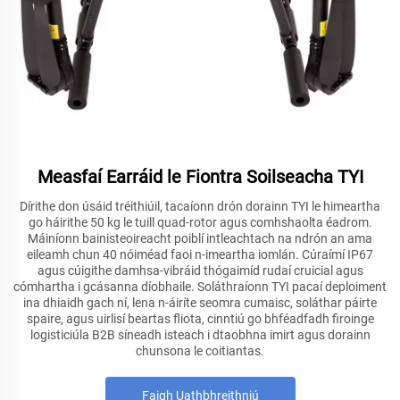
Measfaí Earráid le Fiontra Soilseacha TYI
Dírithe don úsáid tréithiúil, tacaíonn drón dorainn TYI le himeartha
go háirithe 50 kg le tuill quad-rotor agus comhshaolta éadrom.
Máiníonn bainisteoireacht poiblí intleachtach na ndrón an ama
eileamh chun 40 nóiméad faoi n-imeartha iomlán. Cúraímí IP67
agus cúigithe damhsa-vibráid thógaimíd rudaí cruicial agus
cómhartha i gcásanna díobhaile. Soláthraíonn TYI pacaí deploiment
ina dhiaidh gach ní, lena n-áiríte seomra cumaisc, soláthar páirte
spaire, agus uirlisí beartas fliota, cinntiú go bhféadfadh firoinge
logisticiúla B2B síneadh isteach i dtaobhna imirt agus dorainn
chunsona le coitiantas.
Faigh Uathbhreithniú