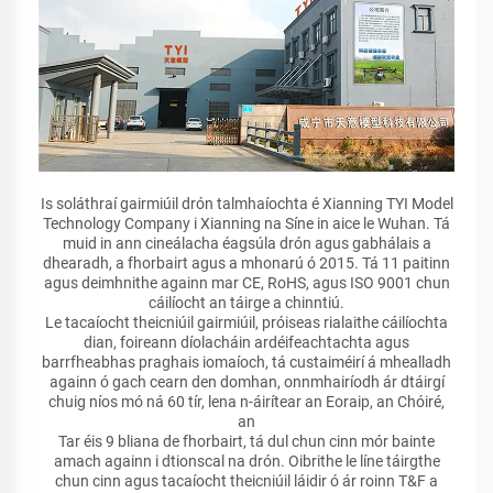
Is soláthraí gairmiúil drón talmhaíochta é Xianning TYI Model
Technology Company i Xianning na Síne in aice le Wuhan. Tá
muid in ann cineálacha éagsúla drón agus gabhálais a
dhearadh, a fhorbairt agus a mhonarú ó 2015. Tá 11 paitinn
agus deimhnithe againn mar CE, RoHS, agus ISO 9001 chun
cáilíocht an táirge a chinntiú.
Le tacaíocht theicniúil gairmiúil, próiseas rialaithe cáilíochta
dian, foireann díolacháin ardéifeachtachta agus
barrfheabhas praghais iomaíoch, tá custaiméirí á mhealladh
againn ó gach cearn den domhan, onnmhairíodh ár dtáirgí
chuig níos mó ná 60 tír, lena n-áirítear an Eoraip, an Chóiré,
an
Tar éis 9 bliana de fhorbairt, tá dul chun cinn mór bainte
amach againn i dtionscal na drón. Oibrithe le líne táirgthe
chun cinn agus tacaíocht theicniúil láidir ó ár roinn T&F a