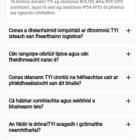
Tá drónna dorainn TYI ag ceadúnas BVLOS, léiriú RTK GPS
acmhainn, agus tá siad ag ceadúnas IP54/IP55 do pháirtiú
ina ngearán i bhfeidhm.
Conas a dhéanfaimid iompórtáil ar dhroimniú TYI
isteach san fhearthainn logistice?
Cén rangoipe oibriúil típice agus cén
fheidhmeacht naisc é?
Conas déanann TYI cinntiú na héifeachtas uair ar
phléidhseálaíocht san áit bhaile?
Cá hábhar comhlachta agus seirbhísí a
bhaineann leis?
An féidir le drónaíTYI scagadh i gclimaithe
neamhtharlaí?