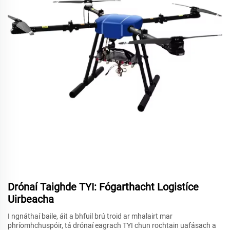
Drónaí Taighde TYI: Fógarthacht Logistíce
Uirbeacha
I ngnáthaí baile, áit a bhfuil brú troid ar mhalairt mar
phríomhchuspóir, tá drónaí eagrach TYI chun rochtain uafásach a