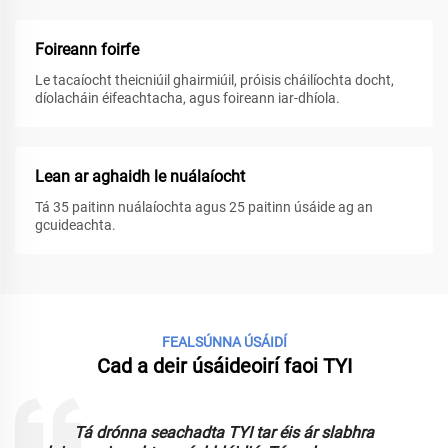
Foireann foirfe
Le tacaíocht theicniúil ghairmiúil, próisis cháilíochta docht,
díolacháin éifeachtacha, agus foireann iar-dhíola.
Lean ar aghaidh le nuálaíocht
Tá 35 paitinn nuálaíochta agus 25 paitinn úsáide ag an
gcuideachta.
FEALSÚNNA ÚSÁIDÍ
Cad a deir úsáideoirí faoi TYI
Tá drónna seachadta TYI tar éis ár slabhra