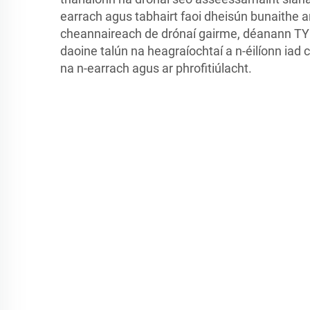
earrach agus tabhairt faoi dheisún bunaithe a
cheannaireach de drónaí gairme, déanann TYI
daoine talún na heagraíochtaí a n-éilíonn iad 
na n-earrach agus ar phrofitiúlacht.