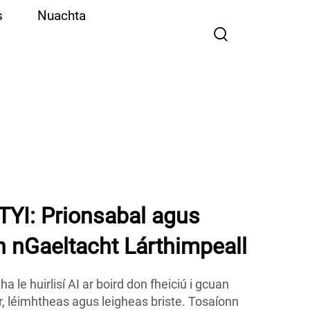
s
Nuachta
TYI: Prionsabal agus
 nGaeltacht Lárthimpeall
a le huirlisí AI ar boird don fheiciú i gcuan
, léimhtheas agus leigheas briste. Tosaíonn