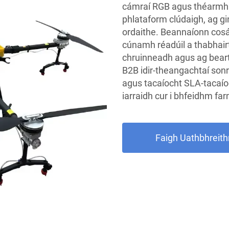
cámraí RGB agus théarmh ai
phlataform clúdaigh, ag g
ordaithe. Beannaíonn cosá
cúnamh réadúil a thabhairt
chruinneadh agus ag beartú
B2B idir-theangachtaí sonr
agus tacaíocht SLA-tacaíoc
iarraidh cur i bhfeidhm f
Faigh Uathbhreith