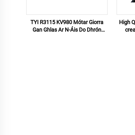
TYI R3115 KV980 Mótar Giorra
High Q
Gan Ghlas Ar N-Áis Do Dhrón
crea
Rásaíochta FPV 10 Cúlán
carbóin