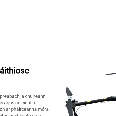
áithiosc
 preabach, a chuireann
as agus ag cinntiú
aidh ar pháirceanna móra,
the ar shláinte na n-