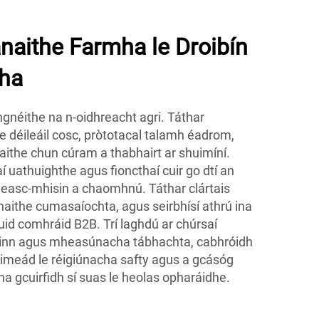
naithe Farmha le Droibín
ha
i ngnéithe na n-oidhreacht agri. Táthar
le déileáil cosc, pròtotacal talamh éadrom,
laithe chun cúram a thabhairt ar shuimíní.
 uathuighthe agus fioncthaí cuir go dtí an
easc-mhisin a chaomhnú. Táthar clártais
naithe cumasaíochta, agus seirbhísí athrú ina
cuid comhráid B2B. Trí laghdú ar chúrsaí
inn agus mheasúnacha tábhachta, cabhróidh
oimeád le réigiúnacha safty agus a gcásóg
na gcuirfidh sí suas le heolas opharáidhe.