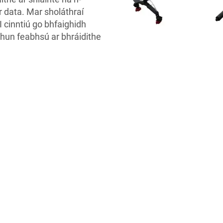
r data. Mar sholáthraí
 cinntiú go bhfaighidh
chun feabhsú ar bhráidithe