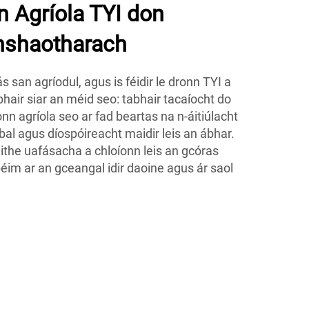
 Agríola TYI don
shaotharach
s san agríodul, agus is féidir le dronn TYI a
bhair siar an méid seo: tabhair tacaíocht do
onn agríola seo ar fad beartas na n-áitiúlacht
al agus díospóireacht maidir leis an ábhar.
the uafásacha a chloíonn leis an gcóras
im ar an gceangal idir daoine agus ár saol