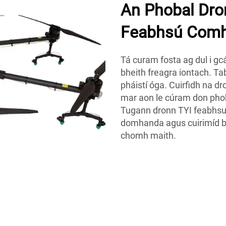
An Phobal Dron
Feabhsú Comh
Tá curam fosta ag dul i gcá
bheith freagra iontach. Ta
pháistí óga. Cuirfidh na dr
mar aon le cúram don phob
Tugann dronn TYI feabhsui
domhanda agus cuirimíd bé
chomh maith.