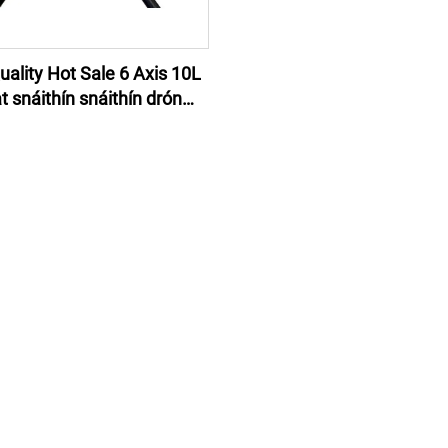
uality Hot Sale 6 Axis 10L
t snáithín snáithín drón
 le haghaidh talmhaíochta