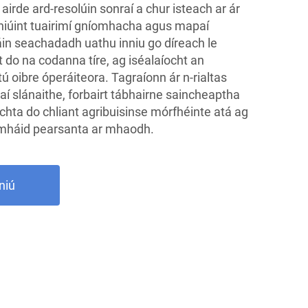
rde ard-resolúin sonraí a chur isteach ar ár
iniúint tuairimí gníomhacha agus mapaí
in seachadadh uathu inniu go díreach le
 do na codanna tíre, ag iséalaíocht an
 oibre óperáiteora. Tagraíonn ár n-rialtas
aí slánaithe, forbairt tábhairne saincheaptha
hta do chliant agribuisinse mórfhéinte atá ag
armháid pearsanta ar mhaodh.
niú