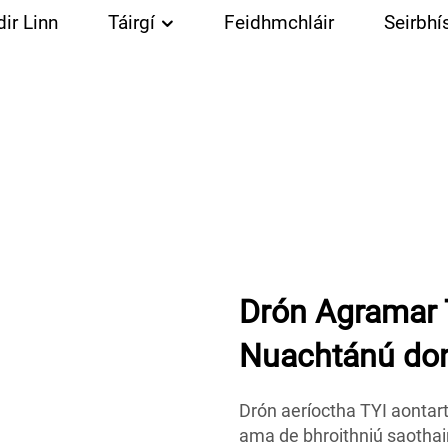
ir Linn
Táirgí
Feidhmchláir
Seirbhí
Drón Agramar 
Nuachtánú don
Drón aeríoctha TYI aontarth
ama de bhroithniú saothair