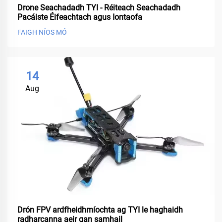
Drone Seachadadh TYI - Réiteach Seachadadh
Pacáiste Éifeachtach agus Iontaofa
FAIGH NÍOS MÓ
14
Aug
Drón FPV ardfheidhmíochta ag TYI le haghaidh
radharcanna aeir gan samhail