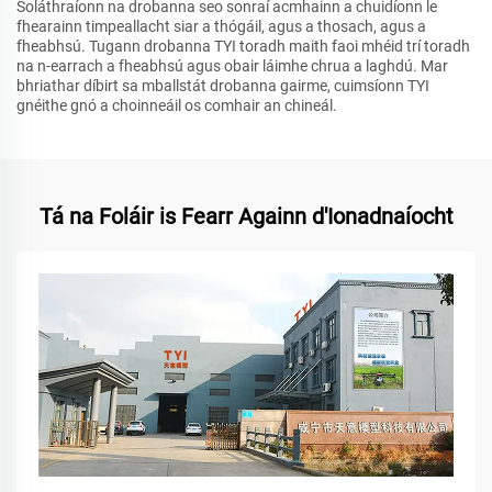
Soláthraíonn na drobanna seo sonraí acmhainn a chuidíonn le
fhearainn timpeallacht siar a thógáil, agus a thosach, agus a
fheabhsú. Tugann drobanna TYI toradh maith faoi mhéid trí toradh
na n-earrach a fheabhsú agus obair láimhe chrua a laghdú. Mar
bhriathar díbirt sa mballstát drobanna gairme, cuimsíonn TYI
gnéithe gnó a choinneáil os comhair an chineál.
Tá na Foláir is Fearr Againn d'Ionadnaíocht