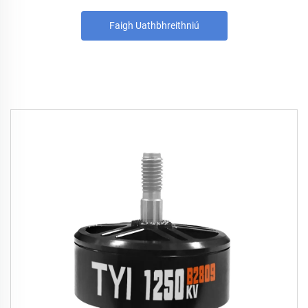
Faigh Uathbhreithniú