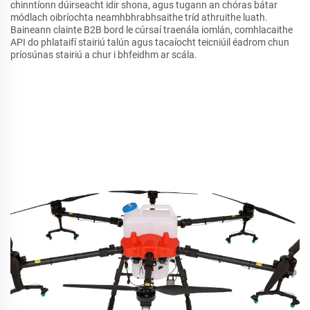
chinntíonn dúirseacht idir shona, agus tugann an chóras bátar
módlach oibríochta neamhbhrabhsaithe tríd athruithe luath.
Baineann clainte B2B bord le cúrsaí traenála iomlán, comhlacaithe
API do phlataifí stairiú talún agus tacaíocht teicniúil éadrom chun
príosúnas stairiú a chur i bhfeidhm ar scála.