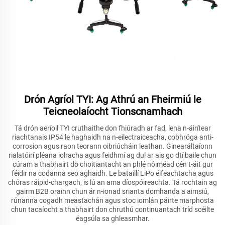
Drón Agríol TYI: Ag Athrú an Fheirmiú le
Teicneolaíocht Tionscnamhach
Tá drón aeríoil TYI cruthaithe don fhiúradh ar fad, lena n-áirítear
riachtanais IP54 le haghaidh na n-eilectraiceacha, cobhróga anti-
corrosion agus raon teorann oibriúcháin leathan. Ginearáltaíonn
rialatóirí pléana iolracha agus feidhmí ag dul ar ais go dtí baile chun
cúram a thabhairt do choitiantacht an phlé nóiméad cén t-áit gur
féidir na codanna seo aghaidh. Le bataillí LiPo éifeachtacha agus
chóras ráipid-chargach, is lú an ama díospóireachta. Tá rochtain ag
gairm B2B orainn chun ár n-ionad srianta domhanda a aimsiú,
rúnanna cogadh meastachán agus stoc iomlán páirte marphosta
chun tacaíocht a thabhairt don chruthú continuantach tríd scéilte
éagsúla sa ghleasmhar.