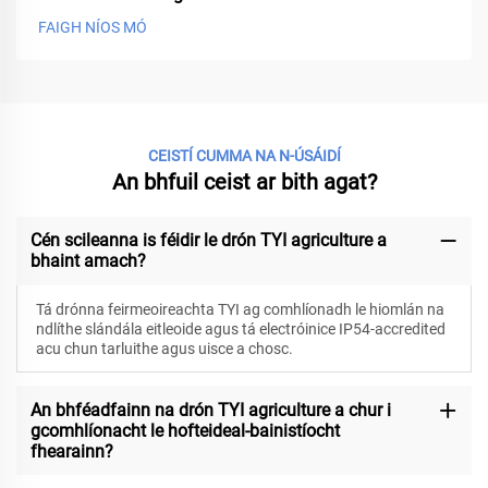
FAIGH NÍOS MÓ
CEISTÍ CUMMA NA N-ÚSÁIDÍ
An bhfuil ceist ar bith agat?
Cén scileanna is féidir le drón TYI agriculture a
bhaint amach?
Tá drónna feirmeoireachta TYI ag comhlíonadh le hiomlán na
ndlíthe slándála eitleoide agus tá electróinice IP54-accredited
acu chun tarluithe agus uisce a chosc.
An bhféadfainn na drón TYI agriculture a chur i
gcomhlíonacht le hofteideal-bainistíocht
fhearainn?