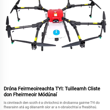
Dróna Feirmeoireachta TYI: Tuilleamh Cliste
don Fheirmeoir Módúnaí
Is cinnteach den scoth é a chríochnú in drobanna gairme TYI do
fhearainn atá ag déanamh síor ar a n-obraíochtaí a fheabhsú.