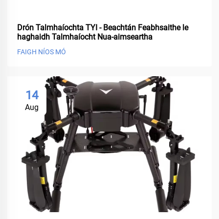
Drón Talmhaíochta TYI - Beachtán Feabhsaithe le
haghaidh Talmhaíocht Nua-aimseartha
FAIGH NÍOS MÓ
14
Aug