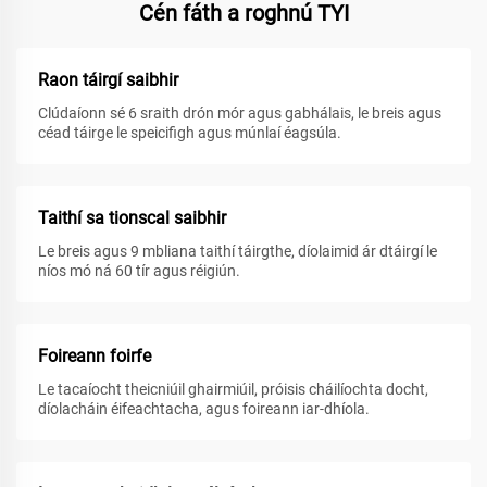
Cén fáth a roghnú TYI
Raon táirgí saibhir
Clúdaíonn sé 6 sraith drón mór agus gabhálais, le breis agus
céad táirge le speicifigh agus múnlaí éagsúla.
Taithí sa tionscal saibhir
Le breis agus 9 mbliana taithí táirgthe, díolaimid ár dtáirgí le
níos mó ná 60 tír agus réigiún.
Foireann foirfe
Le tacaíocht theicniúil ghairmiúil, próisis cháilíochta docht,
díolacháin éifeachtacha, agus foireann iar-dhíola.