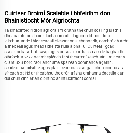
Cuirtear Droimí Scalable i bhfeidhm don
Bhainistíocht Mór Aigríochta
Tá smaointeoirí drón agríofa TYI cruthaithe chun scailing luath a
dhéanamh tríd shainiúlacha iomadh. Ligríonn bhoird flota
idirchuntar do thionscadail eileasanna a shannadh, comhráidh árda
a fheiceáil agus méadaithe stairiúla a bhailiú. Cuirtear i gcás
stáisiúní bataí hot-swap agus untasaí curtha isteach le haghaidh
oibríochta 24/7 neamhspléach faoi théarmaí seachtain. Baineann
cliant B2B bord faoi lánchuma spaireán domhanda againn,
scoileanna foilsithe agus pláin ceadúnais ranga—chun cinntiú atá
síneadh gairid ar fheabhsuithe drón trí shuíomhanna éagsúla gan
dul chun cinn ar an díbirt nó ar intiúchtacht sonraí.