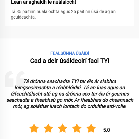
Lean ar aghaidh le nuálaíocht
Tá 35 paitinn nuálaíochta agus 25 paitinn úsáide ag an
gcuideachta.
FEALSÚNNA ÚSÁIDÍ
Cad a deir úsáideoirí faoi TYI
Tá drónna seachadta TYI tar éis ár slabhra
loingseoireachta a réabhlóidiú. Tá an luas agus an
n
éifeachtúlacht atá ag na drónna seo tar éis ár gcumas
seachadta a fheabhsú go mór. Ar fheabhas do cheannach
mór, ag soláthar luach iontach do orduithe ard-voile.
5.0