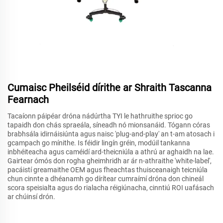
Cumaisc Pheilséid dírithe ar Shraith Tascanna
Fearnach
Tacaíonn páipéar dróna nádúrtha TYI le hathruithe sprioc go
tapaidh don chás spraeála, síneadh nó mionsanáid. Tógann córas
brabhsála idirnáisiúnta agus naisc 'plug-and-play' an t-am atosach i
gcampach go mínithe. Is féidir lingín gréin, modúil tankanna
inbhéiteacha agus caméidí ard-theicniúla a athrú ar aghaidh na lae.
Gairtear ómós don rogha gheimhridh ar ár n-athraithe 'white-label',
pacáistí greamaithe OEM agus fheachtas thuisceanaigh teicniúla
chun cinnte a dhéanamh go dírítear cumraímí dróna don chineál
scora speisialta agus do rialacha réigiúnacha, cinntiú ROI uafásach
ar chúinsí drón.