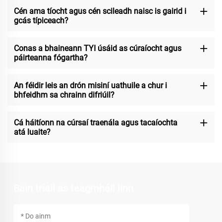
Cén ama tíocht agus cén scileadh naisc is gairid i
gcás típiceach?
Conas a bhaineann TYI úsáid as cúraíocht agus
páirteanna fógartha?
An féidir leis an drón misiní uathuile a chur i
bhfeidhm sa chrainn difriúil?
Cá háitíonn na cúrsaí traenála agus tacaíochta
atá luaite?
Bain triail as teagmháil linn