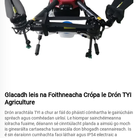
Glacadh leis na Foithneacha Crópa le Drón TYI
Agriculture
Drón arachtála TYI a chur ar fáil do pháistí cómhartha le gairiúcháin
spréach agus comhéadan uirlisí. Le hiompar sainchéimeanna
iolracha fuaime, déanann sé cinntiúlacht planda a aimsiú go moch
is ginearálta cartaeacha tuarascála don bhogadh ceannaireach. Is
é sin éaraíonn cumhachta faoi láthair agus IP54 eilectraic a