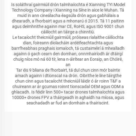
Is soláthraí gairmiúil drón talmhaíochta é Xianning TYI Model
Technology Company i Xianning na Síne in aice le Wuhan. Tá
muid in ann cineálacha éagsúla drón agus gabhálais a
dhearadh, a fhorbairt agus a mhonarú ó 2015. Tá 11 paitinn
agus deimhnithe againn mar CE, RoHS, agus ISO 9001 chun
cáilíocht an táirge a chinntiú.
Le tacaíocht theicniúil gairmiúil, próiseas rialaithe cáilíochta
dian, foireann díolacháin ardéifeachtachta agus
barrfheabhas praghais iomaíoch, tá custaiméirí á mhealladh
againn ó gach cearn den domhan, onnmhairíodh ár dtáirgí
chuig níos mó ná 60 tír, lena n-áirítear an Eoraip, an Chóiré,
an
Tar éis 9 bliana de fhorbairt, tá dul chun cinn mór bainte
amach againn i dtionscal na drón. Oibrithe le líne táirgthe
chun cinn agus tacaíocht theicniúil láidir ó ár roinn T&F a
chuireann ar ár gcumas roinnt tionscadal OEM agus ODM a
ghlacadh. Is féidir linn 500+ tacar drones talmhaíochta agus
10000+ drones FPV a tháirgeadh in aghaidh na míosa, agus
seachadadh ar fud an domhain a thairiscint.