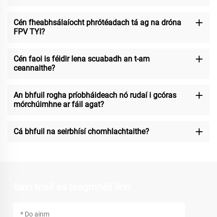
Cén fheabhsálaíocht phrótéadach tá ag na dróna
FPV TYI?
Cén faoi is féidir lena scuabadh an t-am
ceannaithe?
An bhfuil rogha príobháideach nó rudaí i gcóras
mórchúimhne ar fáil agat?
Cá bhfuil na seirbhísí chomhlachtaithe?
Bain triail as teagmháil linn