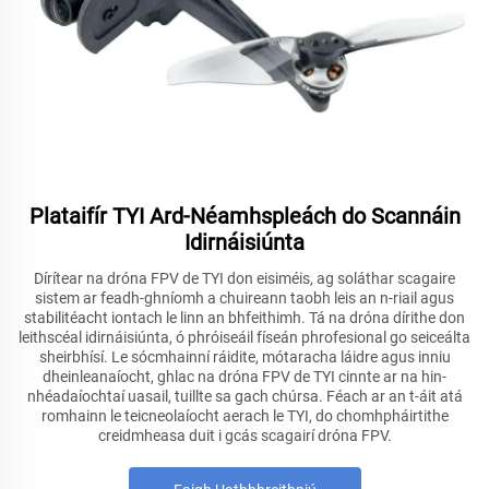
Plataifír TYI Ard-Néamhspleách do Scannáin
Idirnáisiúnta
Dírítear na dróna FPV de TYI don eisiméis, ag soláthar scagaire
sistem ar feadh-ghníomh a chuireann taobh leis an n-riail agus
stabilitéacht iontach le linn an bhfeithimh. Tá na dróna dírithe don
leithscéal idirnáisiúnta, ó phróiseáil físeán phrofesional go seiceálta
sheirbhísí. Le sócmhainní ráidite, mótaracha láidre agus inniu
dheinleanaíocht, ghlac na dróna FPV de TYI cinnte ar na hin-
nhéadaíochtaí uasail, tuillte sa gach chúrsa. Féach ar an t-áit atá
romhainn le teicneolaíocht aerach le TYI, do chomhpháirtithe
creidmheasa duit i gcás scagairí dróna FPV.