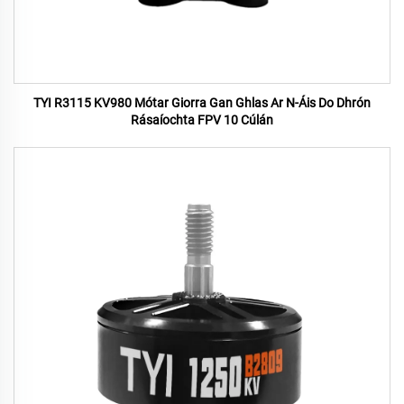
TYI R3115 KV980 Mótar Giorra Gan Ghlas Ar N-Áis Do Dhrón
Rásaíochta FPV 10 Cúlán