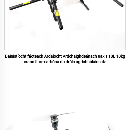
Bainistíocht fácteach Ardaíocht Ardchaighdeánach 8axis 10L 10kg
crann fibre carbóna do dróin agriobhálaíochta