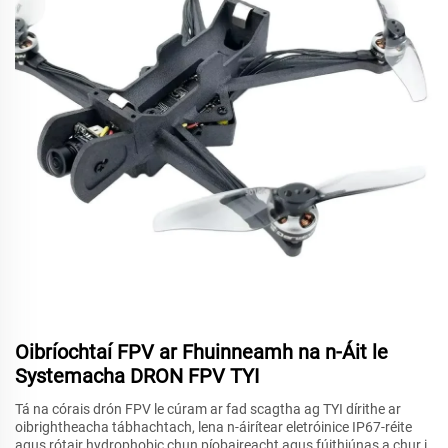
Oibríochtaí FPV ar Fhuinneamh na n-Áit le
Systemacha DRON FPV TYI
Tá na córais drón FPV le cúram ar fad scagtha ag TYI dírithe ar
oibrightheacha tábhachtach, lena n-áirítear eletróinice IP67-réite
agus rótair hydrophobic chun píobaireacht agus fúithiúnas a chur i