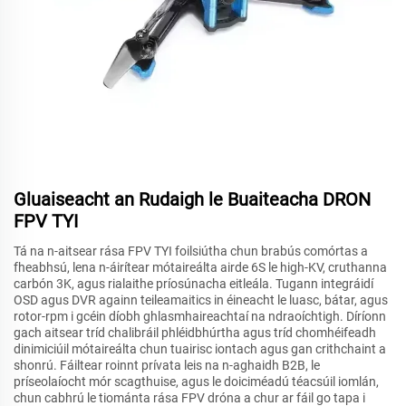
Gluaiseacht an Rudaigh le Buaiteacha DRON
FPV TYI
Tá na n-aitsear rása FPV TYI foilsiútha chun brabús comórtas a
fheabhsú, lena n-áirítear mótaireálta airde 6S le high-KV, cruthanna
carbón 3K, agus rialaithe príosúnacha eitleála. Tugann integráidí
OSD agus DVR againn teileamaitics in éineacht le luasc, bátar, agus
rotor-rpm i gcéin díobh ghlasmhaireachtaí na ndraoíchtigh. Díríonn
gach aitsear tríd chalibráil phléidbhúrtha agus tríd chomhéifeadh
dinimiciúil mótaireálta chun tuairisc iontach agus gan crithchaint a
shonrú. Fáiltear roinnt prívata leis na n-aghaidh B2B, le
príseolaíocht mór scagthuise, agus le doiciméadú téacsúil iomlán,
chun cabhrú le tiománta rása FPV dróna a chur ar fáil go tapa i