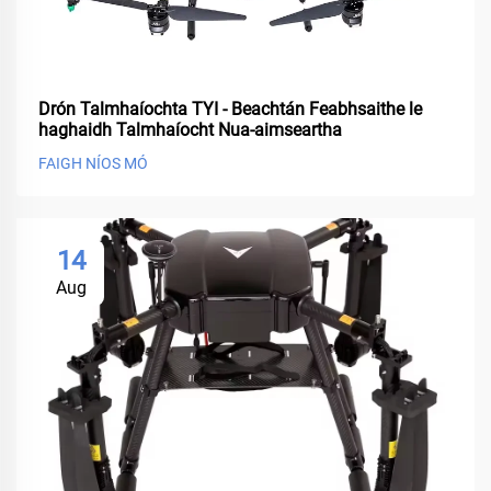
Drón Talmhaíochta TYI - Beachtán Feabhsaithe le
haghaidh Talmhaíocht Nua-aimseartha
FAIGH NÍOS MÓ
14
Aug