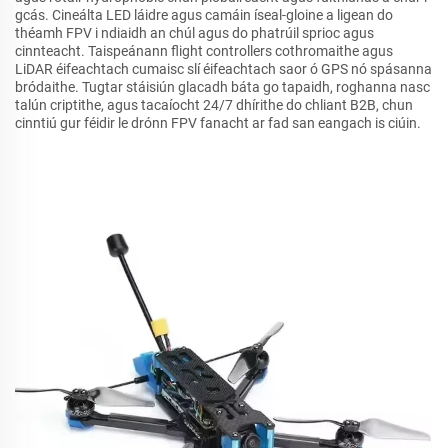
gcás. Cineálta LED láidre agus camáin íseal-gloine a ligean do
théamh FPV i ndiaidh an chúl agus do phatrúil sprioc agus
cinnteacht. Taispeánann flight controllers cothromaithe agus
LiDAR éifeachtach cumaisc slí éifeachtach saor ó GPS nó spásanna
bródaithe. Tugtar stáisiún glacadh báta go tapaidh, roghanna nasc
talún criptithe, agus tacaíocht 24/7 dhírithe do chliant B2B, chun
cinntiú gur féidir le drónn FPV fanacht ar fad san eangach is ciúin.