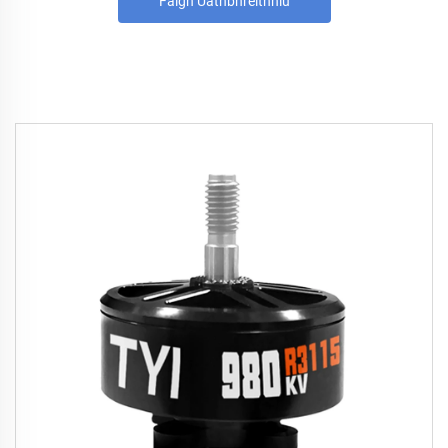
Faigh Uathbhreithniú