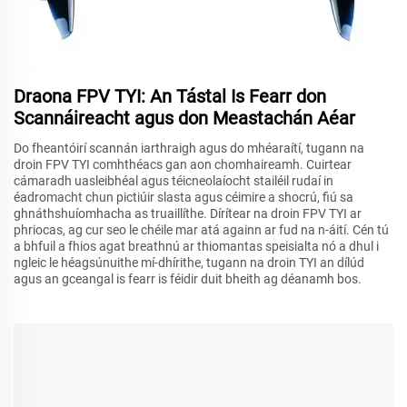
Draona FPV TYI: An Tástal Is Fearr don
Scannáireacht agus don Meastachán Aéar
Do fheantóirí scannán iarthraigh agus do mhéaraítí, tugann na
droin FPV TYI comhthéacs gan aon chomhaireamh. Cuirtear
cámaradh uasleibhéal agus téicneolaíocht stailéil rudaí in
éadromacht chun pictiúir slasta agus céimire a shocrú, fiú sa
ghnáthshuíomhacha as truaillíthe. Dírítear na droin FPV TYI ar
phriocas, ag cur seo le chéile mar atá againn ar fud na n-áití. Cén tú
a bhfuil a fhios agat breathnú ar thiomantas speisialta nó a dhul i
ngleic le héagsúnuithe mí-dhírithe, tugann na droin TYI an dílúd
agus an gceangal is fearr is féidir duit bheith ag déanamh bos.