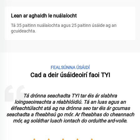
Lean ar aghaidh le nuálaíocht
Tá 35 paitinn nuálaíochta agus 25 paitinn úsáide ag an
gcuideachta.
FEALSÚNNA ÚSÁIDÍ
Cad a deir úsáideoirí faoi TYI
Tá drónna seachadta TYI tar éis ár slabhra
loingseoireachta a réabhlóidiú. Tá an luas agus an
n
éifeachtúlacht atá ag na drónna seo tar éis ár gcumas
seachadta a fheabhsú go mór. Ar fheabhas do cheannach
mór, ag soláthar luach iontach do orduithe ard-voile.