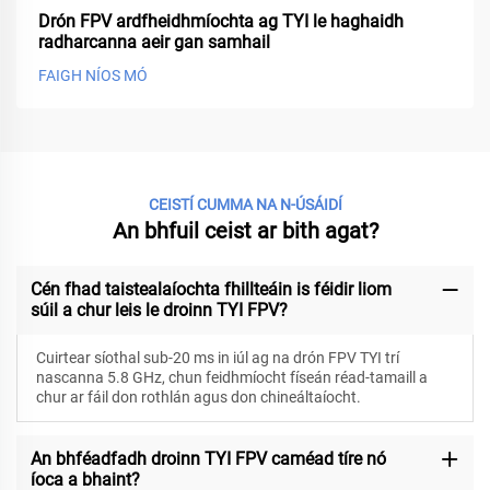
Drón FPV ardfheidhmíochta ag TYI le haghaidh
radharcanna aeir gan samhail
FAIGH NÍOS MÓ
CEISTÍ CUMMA NA N-ÚSÁIDÍ
An bhfuil ceist ar bith agat?
Cén fhad taistealaíochta fhillteáin is féidir liom
súil a chur leis le droinn TYI FPV?
Cuirtear síothal sub-20 ms in iúl ag na drón FPV TYI trí
nascanna 5.8 GHz, chun feidhmíocht físeán réad-tamaill a
chur ar fáil don rothlán agus don chineáltaíocht.
An bhféadfadh droinn TYI FPV caméad tíre nó
íoca a bhaint?