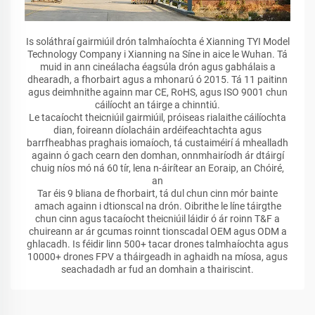
Is soláthraí gairmiúil drón talmhaíochta é Xianning TYI Model
Technology Company i Xianning na Síne in aice le Wuhan. Tá
muid in ann cineálacha éagsúla drón agus gabhálais a
dhearadh, a fhorbairt agus a mhonarú ó 2015. Tá 11 paitinn
agus deimhnithe againn mar CE, RoHS, agus ISO 9001 chun
cáilíocht an táirge a chinntiú.
Le tacaíocht theicniúil gairmiúil, próiseas rialaithe cáilíochta
dian, foireann díolacháin ardéifeachtachta agus
barrfheabhas praghais iomaíoch, tá custaiméirí á mhealladh
againn ó gach cearn den domhan, onnmhairíodh ár dtáirgí
chuig níos mó ná 60 tír, lena n-áirítear an Eoraip, an Chóiré,
an
Tar éis 9 bliana de fhorbairt, tá dul chun cinn mór bainte
amach againn i dtionscal na drón. Oibrithe le líne táirgthe
chun cinn agus tacaíocht theicniúil láidir ó ár roinn T&F a
chuireann ar ár gcumas roinnt tionscadal OEM agus ODM a
ghlacadh. Is féidir linn 500+ tacar drones talmhaíochta agus
10000+ drones FPV a tháirgeadh in aghaidh na míosa, agus
seachadadh ar fud an domhain a thairiscint.