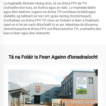
Le haghaidh díomáirí rácing drón, tá na dróna FPV de TYI
cruthaithe don luas, an fiontra agus an rialú. Le muinéala láidre
agus díon éadrom, tugann na dróna TYI comhluas bródúil agus
stabilité, ag tabhairt an torc ort i gcás ráicing chomórtasach.
Cruthaítear na dróna FPV TYI chun an forbairt is fearr a thabhairt,
cead nó ní hé sin nach dtiocfaidh tú ar ais. Maximise do bhuanna
chomórtasacha le dróna FPV ard-fhionraíochta TYI, cruthaithe don
luas is fearr agus don mianacht.
Tá na Foláir is Fearr Againn d'Ionadnaíocht