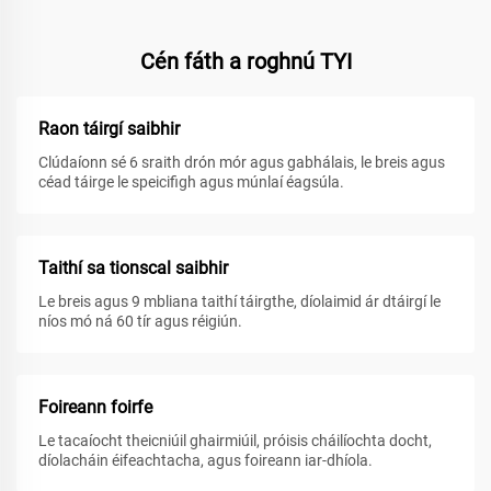
Cén fáth a roghnú TYI
Raon táirgí saibhir
Clúdaíonn sé 6 sraith drón mór agus gabhálais, le breis agus
céad táirge le speicifigh agus múnlaí éagsúla.
Taithí sa tionscal saibhir
Le breis agus 9 mbliana taithí táirgthe, díolaimid ár dtáirgí le
níos mó ná 60 tír agus réigiún.
Foireann foirfe
Le tacaíocht theicniúil ghairmiúil, próisis cháilíochta docht,
díolacháin éifeachtacha, agus foireann iar-dhíola.