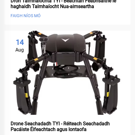
Drón Talmhaíochta TYI - Beachtán Feabhsaithe le
haghaidh Talmhaíocht Nua-aimseartha
FAIGH NÍOS MÓ
14
Aug
Drone Seachadadh TYI - Réiteach Seachadadh
Pacáiste Éifeachtach agus Iontaofa