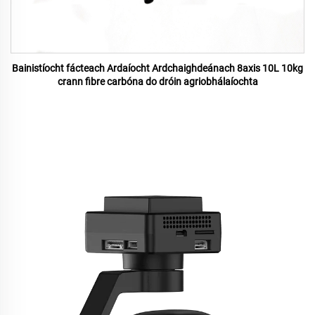
Bainistíocht fácteach Ardaíocht Ardchaighdeánach 8axis 10L 10kg
crann fibre carbóna do dróin agriobhálaíochta