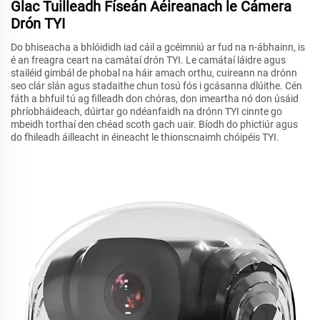
Glac Tuilleadh Físeán Aéireanach le Cámera
Drón TYI
Do bhiseacha a bhlóididh iad cáil a gcéimniú ar fud na n-ábhainn, is
é an freagra ceart na camátaí drón TYI. Le camátaí láidre agus
stailéid gimbál de phobal na háir amach orthu, cuireann na drónn
seo clár slán agus stadaithe chun tosú fós i gcásanna dlúithe. Cén
fáth a bhfuil tú ag filleadh don chóras, don imeartha nó don úsáid
phríobháideach, dúirtar go ndéanfaidh na drónn TYI cinnte go
mbeidh torthaí den chéad scoth gach uair. Bíodh do phictiúr agus
do fhileadh áilleacht in éineacht le thionscnaimh chóipéis TYI.