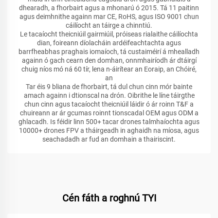
dhearadh, a fhorbairt agus a mhonarú ó 2015. Tá 11 paitinn
agus deimhnithe againn mar CE, RoHS, agus ISO 9001 chun
cáilíocht an táirge a chinntiú.
Le tacaíocht theicniúil gairmiúil, próiseas rialaithe cáilíochta
dian, foireann díolacháin ardéifeachtachta agus
barrfheabhas praghais iomaíoch, tá custaiméirí á mhealladh
againn ó gach cearn den domhan, onnmhairíodh ár dtáirgí
chuig níos mó ná 60 tír, lena n-áirítear an Eoraip, an Chóiré,
an
Tar éis 9 bliana de fhorbairt, tá dul chun cinn mór bainte
amach againn i dtionscal na drón. Oibrithe le líne táirgthe
chun cinn agus tacaíocht theicniúil láidir ó ár roinn T&F a
chuireann ar ár gcumas roinnt tionscadal OEM agus ODM a
ghlacadh. Is féidir linn 500+ tacar drones talmhaíochta agus
10000+ drones FPV a tháirgeadh in aghaidh na míosa, agus
seachadadh ar fud an domhain a thairiscint.
Cén fáth a roghnú TYI