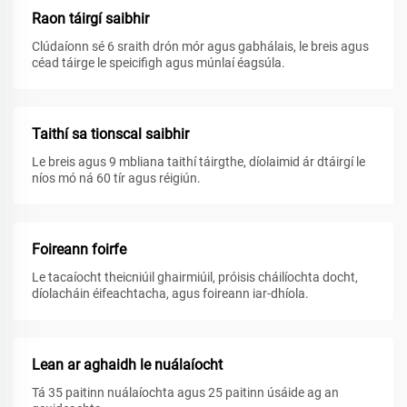
Raon táirgí saibhir
Clúdaíonn sé 6 sraith drón mór agus gabhálais, le breis agus
céad táirge le speicifigh agus múnlaí éagsúla.
Taithí sa tionscal saibhir
Le breis agus 9 mbliana taithí táirgthe, díolaimid ár dtáirgí le
níos mó ná 60 tír agus réigiún.
Foireann foirfe
Le tacaíocht theicniúil ghairmiúil, próisis cháilíochta docht,
díolacháin éifeachtacha, agus foireann iar-dhíola.
Lean ar aghaidh le nuálaíocht
Tá 35 paitinn nuálaíochta agus 25 paitinn úsáide ag an