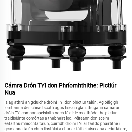
Cámra Drón TYI don Phríomhthithe: Pictiúr
Nua
Is ag athrú an gcluiche dróiní TYI don phictiúr talún. Ag oifigigh
íomhánna den chéad scoth agus físeáin glan, thugann cámarái
dróin TYI comhar speisialta nach féidir le meathódaithe pictiúr
traidisiúnta comórtas a thabhairt leo. Péireann don scéim
eatarthuimhíochta talún, cuirfidh dróiní TYI ar fáil do pháirtithe i
gcásanna talún chun liostálaí a chur ar fáil le tuisceana aeriuí láidre,