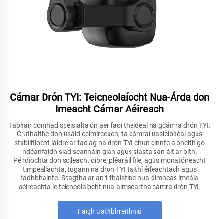
Cámar Drón TYI: Teicneolaíocht Nua-Árda don
Imeacht Cámar Aéireach
Tabhair comhad speisialta ón aer faoi theideal na gcámra drón TYI.
Cruthaithe don úsáid coimirceach, tá cámraí uasleibhéal agus
stabilitíocht láidre ar fad ag na drón TYI chun cinnte a bheith go
ndéanfaidh siad scannáin glan agus slasta san áit ar bith.
Péirdíochta don scileacht oibre, pléaráil file, agus monatóireacht
timpeallachta, tugann na drón TYI taithí éifeachtach agus
fadhbhainte. Scagtha ar an t-fháistine nua-dímheas imeála
aéireachta le teicneolaíocht nua-aimseartha cámra drón TYI.
Faigh Uathbhreithniú