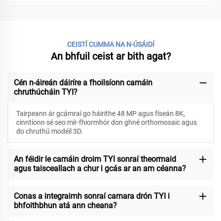
CEISTÍ CUMMA NA N-ÚSÁIDÍ
An bhfuil ceist ar bith agat?
Cén n-áireán dáiríre a fhoilsíonn camáin
chruthúcháin TYI?
Tairpeann ár gcámraí go háirithe 48 MP agus físeán 8K,
cinntíonn sé seo mír-fhiormhór don ghné orthomosaic agus
do chruthú modéil 3D.
An féidir le camáin droim TYI sonraí theormaid
agus taisceallach a chur i gcás ar an am céanna?
Conas a integraimh sonraí camara drón TYI i
bhfoithbhun atá ann cheana?