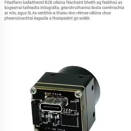
Féadfann ballaitheoid B2B oiliúna féachaint bheith ag feabhsú as
bogearraí taifeadta intiográlta, géarshruthanna liosta comhrachta
ar nós, agus SLAs seirbhís-a-thaisc don réimse oiliúna chun
phearsúnachtaí éagsúla a thaispeáint go soiléir.