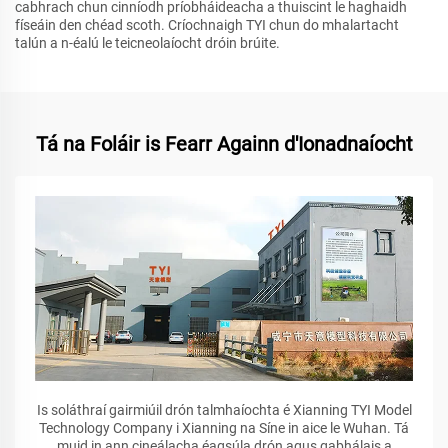
cabhrach chun cinníodh príobháideacha a thuiscint le haghaidh
físeáin den chéad scoth. Críochnaigh TYI chun do mhalartacht
talún a n-éalú le teicneolaíocht dróin brúite.
Tá na Foláir is Fearr Againn d'Ionadnaíocht
Is soláthraí gairmiúil drón talmhaíochta é Xianning TYI Model
Technology Company i Xianning na Síne in aice le Wuhan. Tá
muid in ann cineálacha éagsúla drón agus gabhálais a