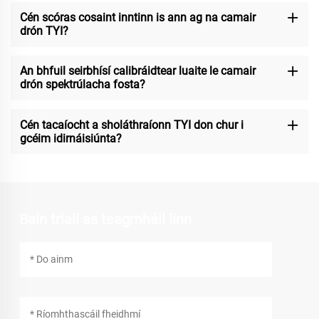
Cén scóras cosaint inntinn is ann ag na camair
drón TYI?
An bhfuil seirbhísí calibráidtear luaite le camair
drón spektrúlacha fosta?
Cén tacaíocht a sholáthraíonn TYI don chur i
gcéim idirnáisiúnta?
Bain triail as teagmháil linn