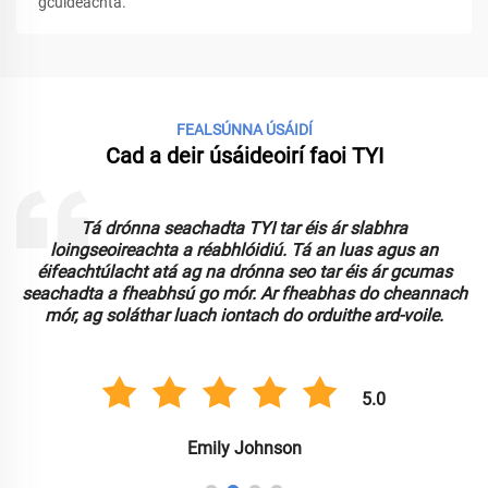
gcuideachta.
FEALSÚNNA ÚSÁIDÍ
Cad a deir úsáideoirí faoi TYI
Tá an drón FPV TYI tar éis ár n-ionchais a shárú lena
fheidhmíocht shúgach agus a thaithí eitilte inmholta.
Oiriúnach do sholáthar mór, cuireann sé cáilíocht
ch
eisceachtúil ar fáil ag praghsanna comhoiriúnacha do
cheannacháin mhóra.
5.0
Michael Davis