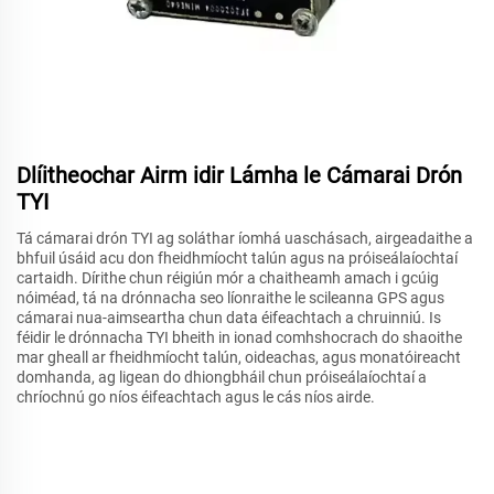
Dlíitheochar Airm idir Lámha le Cámarai Drón
TYI
Tá cámarai drón TYI ag soláthar íomhá uaschásach, airgeadaithe a
bhfuil úsáid acu don fheidhmíocht talún agus na próiseálaíochtaí
cartaidh. Dírithe chun réigiún mór a chaitheamh amach i gcúig
nóiméad, tá na drónnacha seo líonraithe le scileanna GPS agus
cámarai nua-aimseartha chun data éifeachtach a chruinniú. Is
féidir le drónnacha TYI bheith in ionad comhshocrach do shaoithe
mar gheall ar fheidhmíocht talún, oideachas, agus monatóireacht
domhanda, ag ligean do dhiongbháil chun próiseálaíochtaí a
chríochnú go níos éifeachtach agus le cás níos airde.