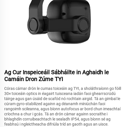
Ag Cur Inspeiceáil Sábháilte in Aghaidh le
Camáin Dron Zúme TYI
Córas cámar drón le cumas toiceáin ag TYI, a sholáthraíonn go fóill
30× toiceáin optics in éagairt tuisceana iadán faoi ghearrscrúdú
táirge agus gan úsáid de scafód nó rochtain airgid. Tá an gimbal le
cúram gyro-stabilized againn ag déanamh míniúchán faoi
rangoimh scileanna, agus bíonn autofocus ar bord chun imeachtaí
críochna a chur i gcás. Tá an drón cámar againn socraithe i
bhlaghdín corruibeachtach le sealadh IP54, agus bíonn sé ag
feabhsú i ngleictheacha difriúla tríd an gaoth agus an uisce.