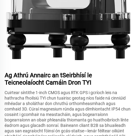
Ag Athrú Annairc an tSeirbhísí le
Teicneolaíocht Camáin Dron TYI
Cuirtear síntithe 1-inch CMOS agus RTK GPS i gcríoch leis na
hathracha fhoilsiú TYI chun tuairisc geotag níos faide ná cinniúid
mhéadar a sholáthar don chruthú orthomheasmhach agus
comhaid 3D. Cúraí magnesium rúnda agus dímhiontacht IP54 chun
cosaint i gcomhair na meastacháin, agus bogearraíonn
bogearraíonn an obair phleanála thiomanta go huathoibríoch línte
éadrom agus glacadh sonraí. Baineann cliant B2B sa bhuaileadh
agus san eagraíocht fóinsí ón gcás-staitse—lenár féiltear oiliúint