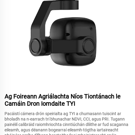
Ag Foireann Agriálachta Níos Tiontánach le
Camáin Dron Iomdaite TYI
Pacáistí cámera drón speirialta ag TYI a chumasann tuiscint ar
bholadh na n-earrach trí bhunachar NDVI, CCI, agus PRI. Tugann
painéilí calibráid raiomhriochta cinntiúchán dlíithe ar fud scaganna
eileamh, agus déanann bogearraí eileamh-tógtha iartaireacht