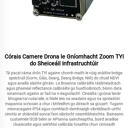
Córais Camere Drona le Gníomhacht Zoom TYI
do Sheiceáil Infrastruchtúir
Tá pacaí cáma drón TYI againn chomh maith le cúig snáithe bréige
speictrúil (Gorm, Glás, Dearg, Dearg Bréige, NIR) do chuid NDVI
agus anailís sláinte ghráin. Le linsanna calibráilte ráidiméadrach
agus phainéal reflectance calibráilte go huathoibríoch, bíonn data
ionannach againn ar fad na n-éagsúlacht. Cineálta i gcónaí lenár
bhogearraí rudaí eile, is féidir leis na seadaire agus na spréadóirí
mapanna scriosán a chur i bhfeidhm go díreach sa gcuairt. Tugann
mionscagaire IP54 agus comhlach damhsaigh vibréideach uirthi
cinntiú ar shlándáil sonraí faoi oibríocht neamhbheochta. Baineann
custaiméirí B2B béim ar APIanna saincheaptha, boird anailíse
cluaisceite agus seirbhísí calibrála túsaithe chun cinneadh