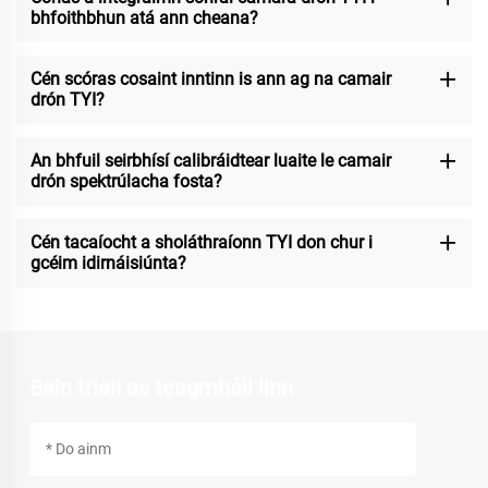
bhfoithbhun atá ann cheana?
Cén scóras cosaint inntinn is ann ag na camair
drón TYI?
An bhfuil seirbhísí calibráidtear luaite le camair
drón spektrúlacha fosta?
Cén tacaíocht a sholáthraíonn TYI don chur i
gcéim idirnáisiúnta?
Bain triail as teagmháil linn