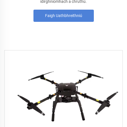
idirghníomhach a chruthú.
Faigh Uathbhreithniú