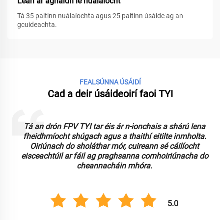
Lean ar aghaidh le nuálaíocht
Tá 35 paitinn nuálaíochta agus 25 paitinn úsáide ag an
gcuideachta.
FEALSÚNNA ÚSÁIDÍ
Cad a deir úsáideoirí faoi TYI
Tá an drón FPV TYI tar éis ár n-ionchais a shárú lena
fheidhmíocht shúgach agus a thaithí eitilte inmholta.
Oiriúnach do sholáthar mór, cuireann sé cáilíocht
h
eisceachtúil ar fáil ag praghsanna comhoiriúnacha do
cheannacháin mhóra.
5.0