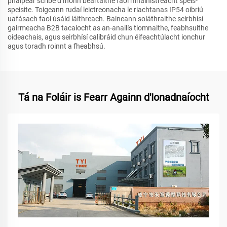
pháipéar scríbe d'fhonn beartaithe faoi mhainistreacht spéis-
speisite. Toigeann rudaí leictreonacha le riachtanas IP54 oibriú
uafásach faoi úsáid láithreach. Baineann soláthraithe seirbhísí
gairmeacha B2B tacaíocht as an-anailís tiomnaithe, feabhsuithe
oideachais, agus seirbhísí calibráid chun éifeachtúlacht ionchur
agus toradh roinnt a fheabhsú.
Tá na Foláir is Fearr Againn d'Ionadnaíocht