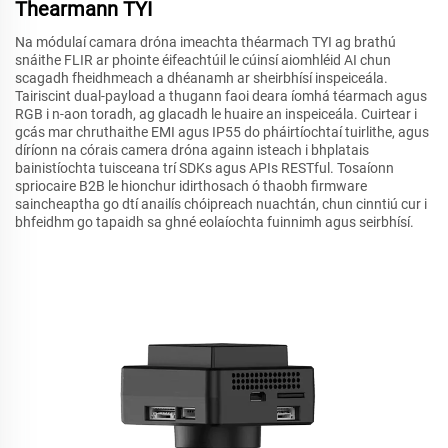
Thearmann TYI
Na módulaí camara dróna imeachta théarmach TYI ag brathú
snáithe FLIR ar phointe éifeachtúil le cúinsí aiomhléid AI chun
scagadh fheidhmeach a dhéanamh ar sheirbhísí inspeiceála.
Tairiscint dual-payload a thugann faoi deara íomhá téarmach agus
RGB i n-aon toradh, ag glacadh le huaire an inspeiceála. Cuirtear i
gcás mar chruthaithe EMI agus IP55 do pháirtíochtaí tuirlithe, agus
díríonn na córais camera dróna againn isteach i bhplatais
bainistíochta tuisceana trí SDKs agus APIs RESTful. Tosaíonn
spriocaire B2B le hionchur idirthosach ó thaobh firmware
saincheaptha go dtí anailís chóipreach nuachtán, chun cinntiú cur i
bhfeidhm go tapaidh sa ghné eolaíochta fuinnimh agus seirbhísí.