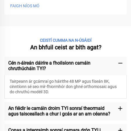
FAIGH NÍOS MÓ
CEISTÍ CUMMA NA N-ÚSÁIDÍ
An bhfuil ceist ar bith agat?
Cén n-áireán dáiríre a fhoilsíonn camáin
chruthúcháin TYI?
Tairpeann ár gcámraí go háirithe 48 MP agus físeán 8K,
cinntíonn sé seo mír-fhiormhór don ghné orthomosaic agus
do chruthú modéil 3D.
An féidir le camáin droim TYI sonraí theormaid
agus taisceallach a chur i gcás ar an am céanna?
Conas a integraimh sonraí camara drón TYI i