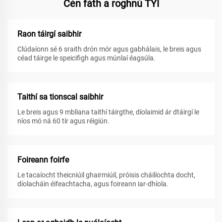
Cén fáth a roghnú TYI
Raon táirgí saibhir
Clúdaíonn sé 6 sraith drón mór agus gabhálais, le breis agus
céad táirge le speicifigh agus múnlaí éagsúla.
Taithí sa tionscal saibhir
Le breis agus 9 mbliana taithí táirgthe, díolaimid ár dtáirgí le
níos mó ná 60 tír agus réigiún.
Foireann foirfe
Le tacaíocht theicniúil ghairmiúil, próisis cháilíochta docht,
díolacháin éifeachtacha, agus foireann iar-dhíola.