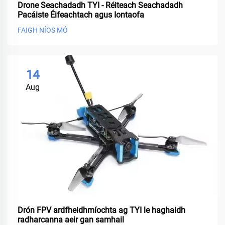
Drone Seachadadh TYI - Réiteach Seachadadh
Pacáiste Éifeachtach agus Iontaofa
FAIGH NÍOS MÓ
14
Aug
Drón FPV ardfheidhmíochta ag TYI le haghaidh
radharcanna aeir gan samhail