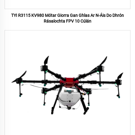
TYI R3115 KV980 Mótar Giorra Gan Ghlas Ar N-Áis Do Dhrón
Rásaíochta FPV 10 Cúlán