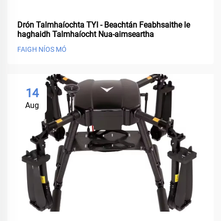
Drón Talmhaíochta TYI - Beachtán Feabhsaithe le
haghaidh Talmhaíocht Nua-aimseartha
FAIGH NÍOS MÓ
14
Aug