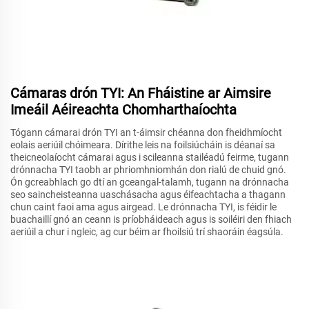
Cámaras drón TYI: An Fháistine ar Aimsire
Imeáil Aéireachta Chomharthaíochta
Tógann cámarai drón TYI an t-áimsir chéanna don fheidhmíocht
eolais aeriúil chóimeara. Dírithe leis na foilsiúcháin is déanaí sa
theicneolaíocht cámarai agus i scileanna stailéadú feirme, tugann
drónnacha TYI taobh ar phriomhniomhán don rialú de chuid gnó.
Ón gcreabhlach go dtí an gceangal-talamh, tugann na drónnacha
seo saincheisteanna uaschásacha agus éifeachtacha a thagann
chun caint faoi ama agus airgead. Le drónnacha TYI, is féidir le
buachaillí gnó an ceann is príobháideach agus is soiléiri den fhiach
aeriúil a chur i ngleic, ag cur béim ar fhoilsiú trí shaoráin éagsúla.