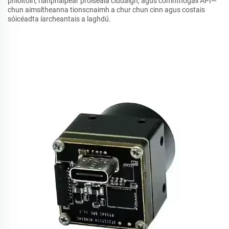
phioltóirí, rianpháipéar próiseála clúdaigh, agus comhthógáil API—
chun aimsítheanna tionscnaimh a chur chun cinn agus costais
sóicéadta íarcheantais a laghdú.