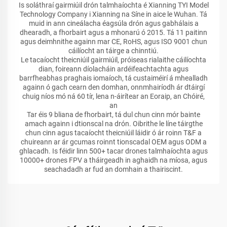
Is soláthraí gairmiúil drón talmhaíochta é Xianning TYI Model
Technology Company i Xianning na Síne in aice le Wuhan. Tá
muid in ann cineálacha éagsúla drón agus gabhálais a
dhearadh, a fhorbairt agus a mhonarú ó 2015. Tá 11 paitinn
agus deimhnithe againn mar CE, RoHS, agus ISO 9001 chun
cáilíocht an táirge a chinntiú.
Le tacaíocht theicniúil gairmiúil, próiseas rialaithe cáilíochta
dian, foireann díolacháin ardéifeachtachta agus
barrfheabhas praghais iomaíoch, tá custaiméirí á mhealladh
againn ó gach cearn den domhan, onnmhairíodh ár dtáirgí
chuig níos mó ná 60 tír, lena n-áirítear an Eoraip, an Chóiré,
an
Tar éis 9 bliana de fhorbairt, tá dul chun cinn mór bainte
amach againn i dtionscal na drón. Oibrithe le líne táirgthe
chun cinn agus tacaíocht theicniúil láidir ó ár roinn T&F a
chuireann ar ár gcumas roinnt tionscadal OEM agus ODM a
ghlacadh. Is féidir linn 500+ tacar drones talmhaíochta agus
10000+ drones FPV a tháirgeadh in aghaidh na míosa, agus
seachadadh ar fud an domhain a thairiscint.