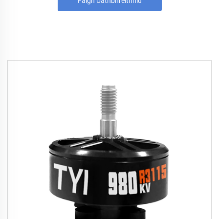
Faigh Uathbhreithniú