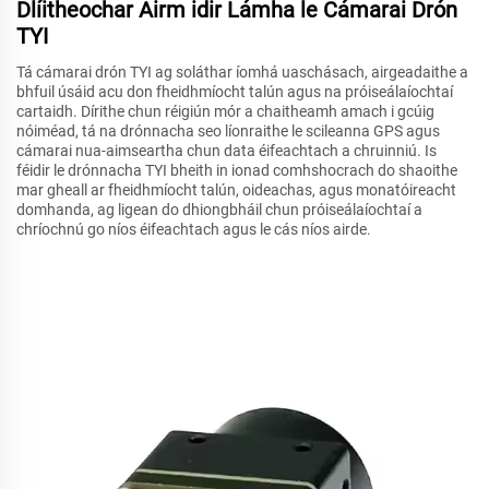
Dlíitheochar Airm idir Lámha le Cámarai Drón
TYI
Tá cámarai drón TYI ag soláthar íomhá uaschásach, airgeadaithe a
bhfuil úsáid acu don fheidhmíocht talún agus na próiseálaíochtaí
cartaidh. Dírithe chun réigiún mór a chaitheamh amach i gcúig
nóiméad, tá na drónnacha seo líonraithe le scileanna GPS agus
cámarai nua-aimseartha chun data éifeachtach a chruinniú. Is
féidir le drónnacha TYI bheith in ionad comhshocrach do shaoithe
mar gheall ar fheidhmíocht talún, oideachas, agus monatóireacht
domhanda, ag ligean do dhiongbháil chun próiseálaíochtaí a
chríochnú go níos éifeachtach agus le cás níos airde.