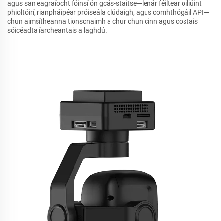
agus san eagraíocht fóinsí ón gcás-staitse—lenár féiltear oiliúint
phioltóirí, rianpháipéar próiseála clúdaigh, agus comhthógáil API—
chun aimsítheanna tionscnaimh a chur chun cinn agus costais
sóicéadta íarcheantais a laghdú.