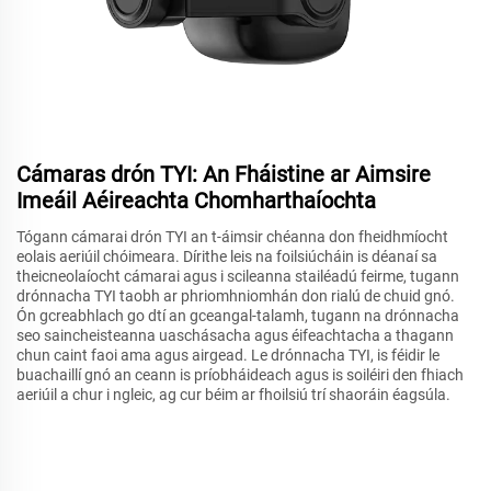
Cámaras drón TYI: An Fháistine ar Aimsire
Imeáil Aéireachta Chomharthaíochta
Tógann cámarai drón TYI an t-áimsir chéanna don fheidhmíocht
eolais aeriúil chóimeara. Dírithe leis na foilsiúcháin is déanaí sa
theicneolaíocht cámarai agus i scileanna stailéadú feirme, tugann
drónnacha TYI taobh ar phriomhniomhán don rialú de chuid gnó.
Ón gcreabhlach go dtí an gceangal-talamh, tugann na drónnacha
seo saincheisteanna uaschásacha agus éifeachtacha a thagann
chun caint faoi ama agus airgead. Le drónnacha TYI, is féidir le
buachaillí gnó an ceann is príobháideach agus is soiléiri den fhiach
aeriúil a chur i ngleic, ag cur béim ar fhoilsiú trí shaoráin éagsúla.