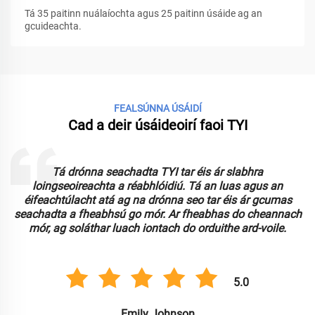
Tá 35 paitinn nuálaíochta agus 25 paitinn úsáide ag an
gcuideachta.
FEALSÚNNA ÚSÁIDÍ
Cad a deir úsáideoirí faoi TYI
Tá drónna seachadta TYI tar éis ár slabhra
loingseoireachta a réabhlóidiú. Tá an luas agus an
n
éifeachtúlacht atá ag na drónna seo tar éis ár gcumas
seachadta a fheabhsú go mór. Ar fheabhas do cheannach
mór, ag soláthar luach iontach do orduithe ard-voile.
5.0
Emily Johnson