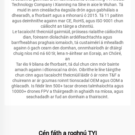
Technology Company i Xianning na Síne in aice le Wuhan. Tá
muid in ann cineálacha éagsúla drón agus gabhálais a
dhearadh, a fhorbairt agus a mhonarú ó 2015. Tá 11 paitinn
agus deimhnithe againn mar CE, RoHS, agus ISO 9001 chun
cáilíocht an táirge a chinntiú.
Le tacaíocht theicniúil gairmiúil, próiseas rialaithe cáilíochta
dian, foireann díolacháin ardéifeachtachta agus
barrfheabhas praghais iomaíoch, tá custaiméirí á mhealladh
againn ó gach cearn den domhan, onnmhairíodh ár dtáirgí
chuig níos mó ná 60 tír, lena n-áirítear an Eoraip, an Chóiré,
an
Tar éis 9 bliana de fhorbairt, tá dul chun cinn mór bainte
amach againn i dtionscal na drón. Oibrithe le líne táirgthe
chun cinn agus tacaíocht theicniúil láidir ó ár roinn T&F a
chuireann ar ár gcumas roinnt tionscadal OEM agus ODM a
ghlacadh. Is féidir linn 500+ tacar drones talmhaíochta agus
10000+ drones FPV a tháirgeadh in aghaidh na míosa, agus
seachadadh ar fud an domhain a thairiscint.
Cén fáth a roghnú TYI