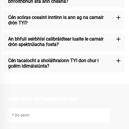
bhfoithbhun atá ann cheana?
Cén scóras cosaint inntinn is ann ag na camair
drón TYI?
An bhfuil seirbhísí calibráidtear luaite le camair
drón spektrúlacha fosta?
Cén tacaíocht a sholáthraíonn TYI don chur i
gcéim idirnáisiúnta?
Bain triail as teagmháil linn