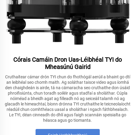
Córais Camáin Dron Uas-Léibhéal TYI do
Mheasúnú Gairid
Cruthaítear cámar drón TYI chun do fhothógál aerúil a bhaint go dtí
an leibhéal seo chomh maith. Ag soláthar taisce video agus íomhá
den chaighdeán is airde, tá na cámaracha seo cruthaithe don úsáid
phroifisiúnta, chun toradh soiléir agus stadfaí a sholáthar. Cúpla
nóiméad a bheidh agat ag filleadh nó ag seiceáil talamh nó ag
glacadh le himeachtaí, bíonn drónna TYI cruthaithe le teicneolaíocht
réadúil chun comhthéacs uasal a sholáthar i ngach fáthbhealach.
Le TYI, déan cinneadh do dhlí agus faigh scannáin speisialta go
héasca agus go tiomanta.