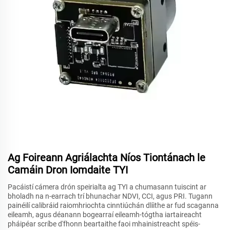
Ag Foireann Agriálachta Níos Tiontánach le
Camáin Dron Iomdaite TYI
Pacáistí cámera drón speirialta ag TYI a chumasann tuiscint ar
bholadh na n-earrach trí bhunachar NDVI, CCI, agus PRI. Tugann
painéilí calibráid raiomhriochta cinntiúchán dlíithe ar fud scaganna
eileamh, agus déanann bogearraí eileamh-tógtha iartaireacht
pháipéar scríbe d'fhonn beartaithe faoi mhainistreacht spéis-