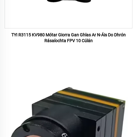
TYI R3115 KV980 Mótar Giorra Gan Ghlas Ar N-Áis Do Dhrón
Rásaíochta FPV 10 Cúlán