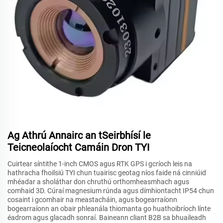
Ag Athrú Annairc an tSeirbhísí le
Teicneolaíocht Camáin Dron TYI
Cuirtear síntithe 1-inch CMOS agus RTK GPS i gcríoch leis na
hathracha fhoilsiú TYI chun tuairisc geotag níos faide ná cinniúid
mhéadar a sholáthar don chruthú orthomheasmhach agus
comhaid 3D. Cúraí magnesium rúnda agus dímhiontacht IP54 chun
cosaint i gcomhair na meastacháin, agus bogearraíonn
bogearraíonn an obair phleanála thiomanta go huathoibríoch línte
éadrom agus glacadh sonraí. Baineann cliant B2B sa bhuaileadh