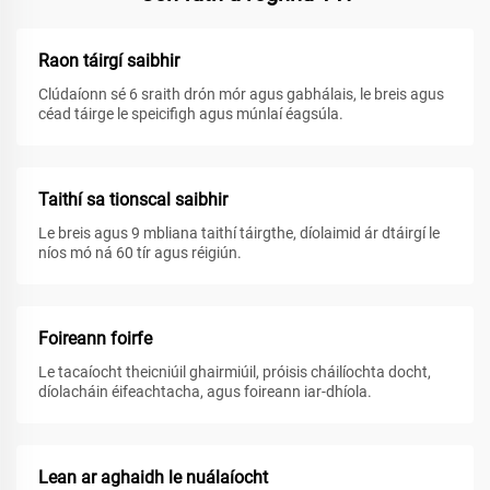
Raon táirgí saibhir
Clúdaíonn sé 6 sraith drón mór agus gabhálais, le breis agus
céad táirge le speicifigh agus múnlaí éagsúla.
Taithí sa tionscal saibhir
Le breis agus 9 mbliana taithí táirgthe, díolaimid ár dtáirgí le
níos mó ná 60 tír agus réigiún.
Foireann foirfe
Le tacaíocht theicniúil ghairmiúil, próisis cháilíochta docht,
díolacháin éifeachtacha, agus foireann iar-dhíola.
Lean ar aghaidh le nuálaíocht