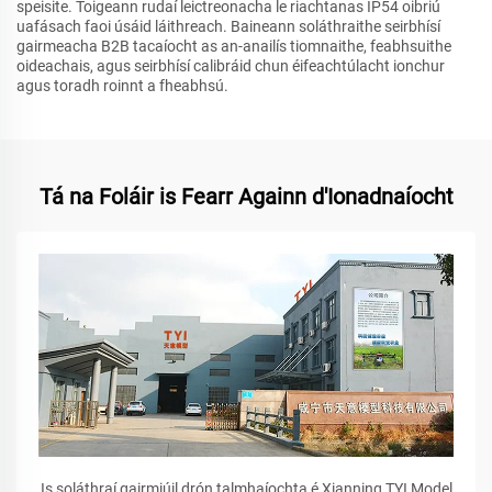
speisite. Toigeann rudaí leictreonacha le riachtanas IP54 oibriú
uafásach faoi úsáid láithreach. Baineann soláthraithe seirbhísí
gairmeacha B2B tacaíocht as an-anailís tiomnaithe, feabhsuithe
oideachais, agus seirbhísí calibráid chun éifeachtúlacht ionchur
agus toradh roinnt a fheabhsú.
Tá na Foláir is Fearr Againn d'Ionadnaíocht
Is soláthraí gairmiúil drón talmhaíochta é Xianning TYI Model