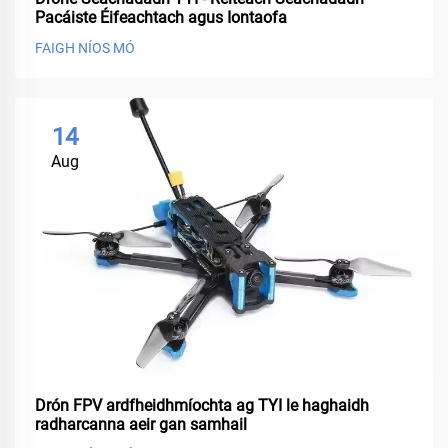
Pacáiste Éifeachtach agus Iontaofa
FAIGH NÍOS MÓ
14
Aug
Drón FPV ardfheidhmíochta ag TYI le haghaidh
radharcanna aeir gan samhail