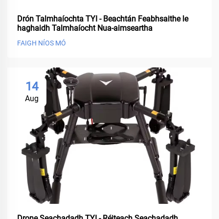
Drón Talmhaíochta TYI - Beachtán Feabhsaithe le
haghaidh Talmhaíocht Nua-aimseartha
FAIGH NÍOS MÓ
14
Aug
Drone Seachadadh TYI - Réiteach Seachadadh