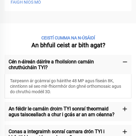
FAIGH NÍOS MÓ
CEISTÍ CUMMA NA N-ÚSÁIDÍ
An bhfuil ceist ar bith agat?
Cén n-áireán dáiríre a fhoilsíonn camáin
chruthúcháin TYI?
Tairpeann ár gcámraí go háirithe 48 MP agus físeán 8K,
cinntíonn sé seo mír-fhiormhór don ghné orthomosaic agus
do chruthú modéil 3D.
An féidir le camáin droim TYI sonraí theormaid
agus taisceallach a chur i gcás ar an am céanna?
Conas a integraimh sonraí camara drón TYI i