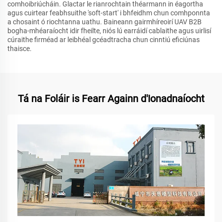
comhoibriúcháin. Glactar le rianrochtain théarmann in éagortha
agus cuirtear feabhsuithe 'soft-start' i bhfeidhm chun comhponnta
a chosaint ó riochtanna uathu. Baineann gairmhíreoirí UAV B2B
bogha-mhéaraíocht idir fheilte, niós lú earráidí cablaithe agus uirlisí
cúraithe firméad ar leibhéal gcéadtracha chun cinntiú eficiúnas
thaisce.
Tá na Foláir is Fearr Againn d'Ionadnaíocht