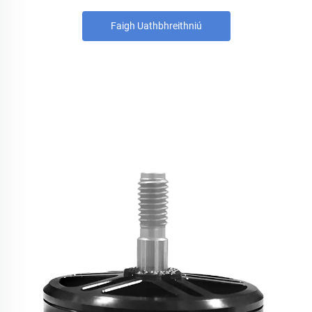
Faigh Uathbhreithniú