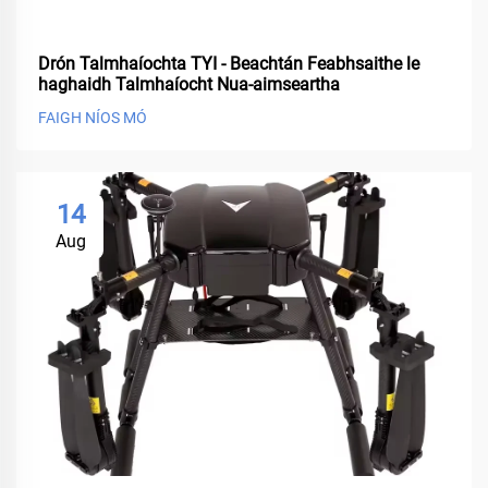
Drón Talmhaíochta TYI - Beachtán Feabhsaithe le
haghaidh Talmhaíocht Nua-aimseartha
FAIGH NÍOS MÓ
14
Aug