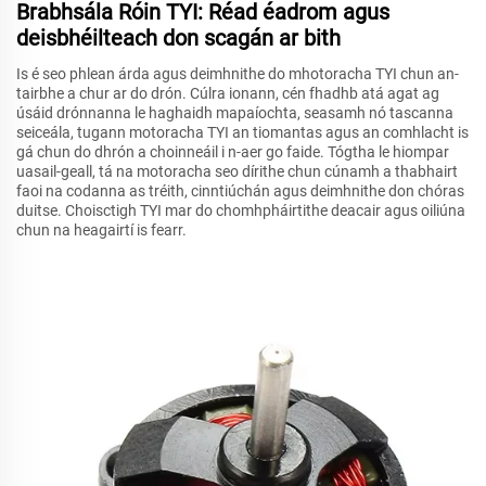
Brabhsála Róin TYI: Réad éadrom agus
deisbhéilteach don scagán ar bith
Is é seo phlean árda agus deimhnithe do mhotoracha TYI chun an-
tairbhe a chur ar do drón. Cúlra ionann, cén fhadhb atá agat ag
úsáid drónnanna le haghaidh mapaíochta, seasamh nó tascanna
seiceála, tugann motoracha TYI an tiomantas agus an comhlacht is
gá chun do dhrón a choinneáil i n-aer go faide. Tógtha le hiompar
uasail-geall, tá na motoracha seo dírithe chun cúnamh a thabhairt
faoi na codanna as tréith, cinntiúchán agus deimhnithe don chóras
duitse. Choisctigh TYI mar do chomhpháirtithe deacair agus oiliúna
chun na heagairtí is fearr.