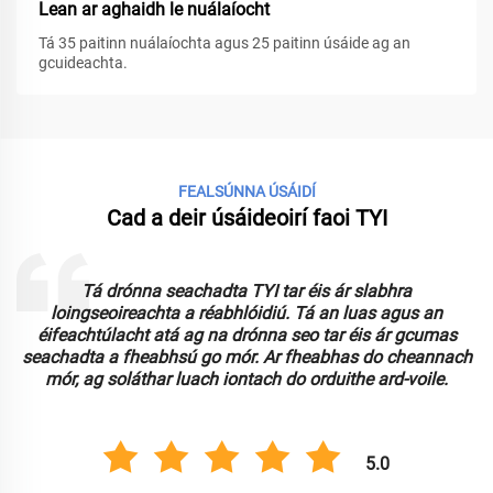
Lean ar aghaidh le nuálaíocht
Tá 35 paitinn nuálaíochta agus 25 paitinn úsáide ag an
gcuideachta.
FEALSÚNNA ÚSÁIDÍ
Cad a deir úsáideoirí faoi TYI
Tá drónna seachadta TYI tar éis ár slabhra
loingseoireachta a réabhlóidiú. Tá an luas agus an
n
éifeachtúlacht atá ag na drónna seo tar éis ár gcumas
seachadta a fheabhsú go mór. Ar fheabhas do cheannach
mór, ag soláthar luach iontach do orduithe ard-voile.
5.0