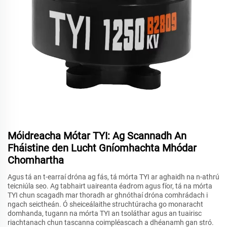
Móidreacha Mótar TYI: Ag Scannadh An
Fháistine den Lucht Gníomhachta Mhódar
Chomhartha
Agus tá an t-earraí dróna ag fás, tá mórta TYI ar aghaidh na n-athrú
teicniúla seo. Ag tabhairt uaireanta éadrom agus fíor, tá na mórta
TYI chun scagadh mar thoradh ar ghnóthaí dróna comhrádach i
ngach seictheán. Ó sheiceálaithe struchtúracha go monaracht
domhanda, tugann na mórta TYI an tsoláthar agus an tuairisc
riachtanach chun tascanna coimpléascach a dhéanamh gan stró.