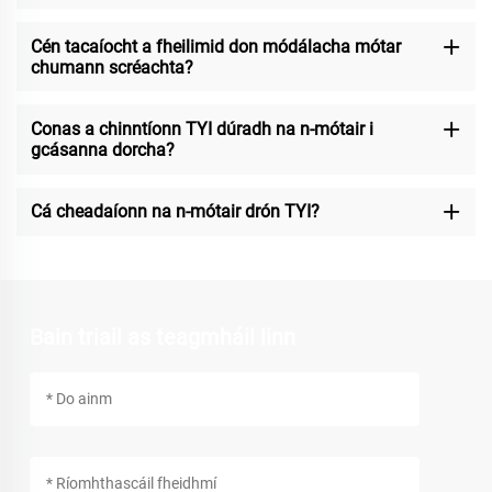
Cén tacaíocht a fheilimid don módálacha mótar
chumann scréachta?
Conas a chinntíonn TYI dúradh na n-mótair i
gcásanna dorcha?
Cá cheadaíonn na n-mótair drón TYI?
Bain triail as teagmháil linn