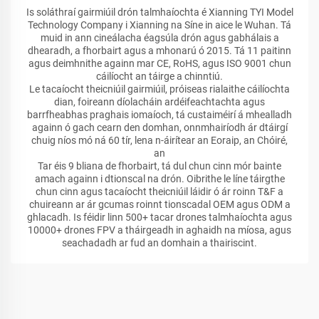
Is soláthraí gairmiúil drón talmhaíochta é Xianning TYI Model
Technology Company i Xianning na Síne in aice le Wuhan. Tá
muid in ann cineálacha éagsúla drón agus gabhálais a
dhearadh, a fhorbairt agus a mhonarú ó 2015. Tá 11 paitinn
agus deimhnithe againn mar CE, RoHS, agus ISO 9001 chun
cáilíocht an táirge a chinntiú.
Le tacaíocht theicniúil gairmiúil, próiseas rialaithe cáilíochta
dian, foireann díolacháin ardéifeachtachta agus
barrfheabhas praghais iomaíoch, tá custaiméirí á mhealladh
againn ó gach cearn den domhan, onnmhairíodh ár dtáirgí
chuig níos mó ná 60 tír, lena n-áirítear an Eoraip, an Chóiré,
an
Tar éis 9 bliana de fhorbairt, tá dul chun cinn mór bainte
amach againn i dtionscal na drón. Oibrithe le líne táirgthe
chun cinn agus tacaíocht theicniúil láidir ó ár roinn T&F a
chuireann ar ár gcumas roinnt tionscadal OEM agus ODM a
ghlacadh. Is féidir linn 500+ tacar drones talmhaíochta agus
10000+ drones FPV a tháirgeadh in aghaidh na míosa, agus
seachadadh ar fud an domhain a thairiscint.