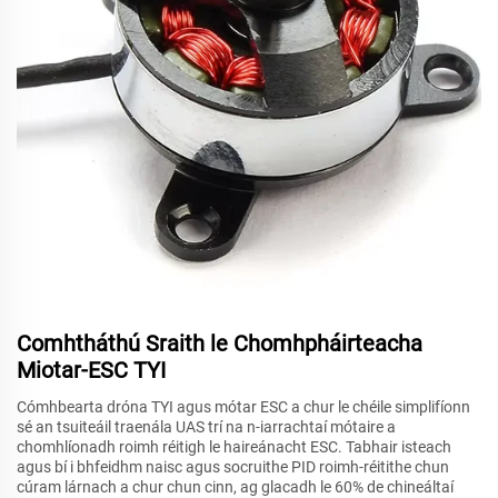
Comhtháthú Sraith le Chomhpháirteacha
Miotar-ESC TYI
Cómhbearta dróna TYI agus mótar ESC a chur le chéile simplifíonn
sé an tsuiteáil traenála UAS trí na n-iarrachtaí mótaire a
chomhlíonadh roimh réitigh le haireánacht ESC. Tabhair isteach
agus bí i bhfeidhm naisc agus socruithe PID roimh-réitithe chun
cúram lárnach a chur chun cinn, ag glacadh le 60% de chineáltaí