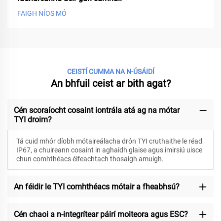
FAIGH NÍOS MÓ
CEISTÍ CUMMA NA N-ÚSÁIDÍ
An bhfuil ceist ar bith agat?
Cén scoraíocht cosaint iontrála atá ag na mótar
TYI droim?
Tá cuid mhór díobh mótaireálacha drón TYI cruthaithe le réad
IP67, a chuireann cosaint in aghaidh glaise agus imirsiú uisce
chun comhthéacs éifeachtach thosaigh amuigh.
An féidir le TYI comhthéacs mótair a fheabhsú?
Cén chaoi a n-integrítear páirí moiteora agus ESC?