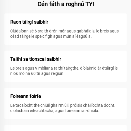
Cén fáth a roghnú TYI
Raon táirgí saibhir
Clúdaíonn sé 6 sraith drón mór agus gabhálais, le breis agus
céad táirge le speicifigh agus múnlaí éagsúla.
Taithí sa tionscal saibhir
Le breis agus 9 mbliana taithí táirgthe, díolaimid ár dtáirgí le
níos mó ná 60 tír agus réigiún.
Foireann foirfe
Le tacaíocht theicniúil ghairmiúil, próisis cháilíochta docht,
díolacháin éifeachtacha, agus foireann iar-dhíola.