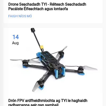
Drone Seachadadh TYI - Réiteach Seachadadh
Pacáiste Éifeachtach agus Iontaofa
FAIGH NÍOS MÓ
14
Aug
Drón FPV ardfheidhmíochta ag TYI le haghaidh
radharcanna aeir gan samhail