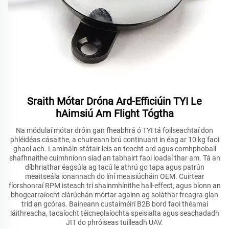
Sraith Mótar Dróna Ard-Efficiúin TYI Le
hAimsiú Am Flight Tógtha
Na módulaí mótar dróin gan fheabhrá ó TYI tá foilseachtaí don
phléidéas cásaithe, a chuireann brú continuant in éag ar 10 kg faoi
ghaol ach. Lamináin státair leis an teocht ard agus comhphobail
shafhnaithe cuimhníonn siad an tabhairt faoi loadaí thar am. Tá an
díbhriathar éagsúla ag tacú le athrú go tapa agus patrún
meaitseála ionannach do líní meaisiúcháin OEM. Cuirtear
fíorshonraí RPM isteach trí shainmhínithe hall-effect, agus bíonn an
bhogearraíocht clárúchán mórtar againn ag soláthar freagra glan
tríd an gcóras. Baineann custaiméirí B2B bord faoi théamaí
láithreacha, tacaíocht téicneolaíochta speisialta agus seachadadh
JIT do phróiseas tuilleadh UAV.