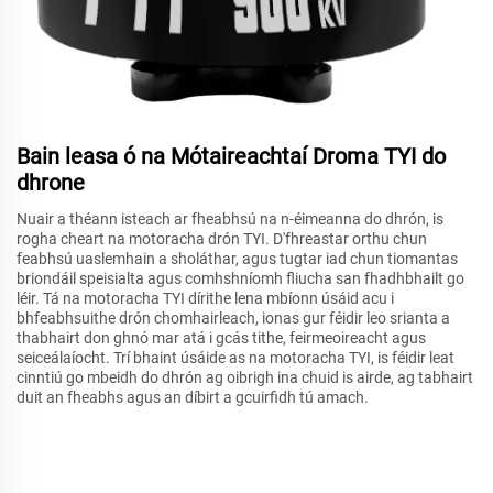
Bain leasa ó na Mótaireachtaí Droma TYI do
dhrone
Nuair a théann isteach ar fheabhsú na n-éimeanna do dhrón, is
rogha cheart na motoracha drón TYI. D'fhreastar orthu chun
feabhsú uaslemhain a sholáthar, agus tugtar iad chun tiomantas
briondáil speisialta agus comhshníomh fliucha san fhadhbhailt go
léir. Tá na motoracha TYI dírithe lena mbíonn úsáid acu i
bhfeabhsuithe drón chomhairleach, ionas gur féidir leo srianta a
thabhairt don ghnó mar atá i gcás tithe, feirmeoireacht agus
seiceálaíocht. Trí bhaint úsáide as na motoracha TYI, is féidir leat
cinntiú go mbeidh do dhrón ag oibrigh ina chuid is airde, ag tabhairt
duit an fheabhs agus an díbirt a gcuirfidh tú amach.