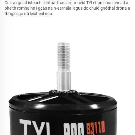
Cuir airgead isteach i bhfuarthas ard-mhéid TYI chun chun chead a
bheith romhainn i gcás na n-earnálaí agus do chuid gnóthaí dróna a
thógáil go dtí leibhéal nua.