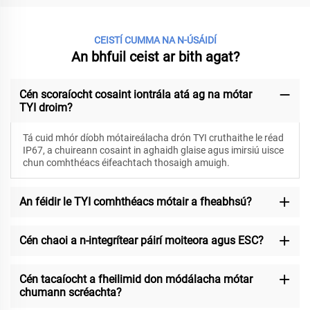
CEISTÍ CUMMA NA N-ÚSÁIDÍ
An bhfuil ceist ar bith agat?
Cén scoraíocht cosaint iontrála atá ag na mótar
TYI droim?
Tá cuid mhór díobh mótaireálacha drón TYI cruthaithe le réad
IP67, a chuireann cosaint in aghaidh glaise agus imirsiú uisce
chun comhthéacs éifeachtach thosaigh amuigh.
An féidir le TYI comhthéacs mótair a fheabhsú?
Cén chaoi a n-integrítear páirí moiteora agus ESC?
Cén tacaíocht a fheilimid don módálacha mótar
chumann scréachta?