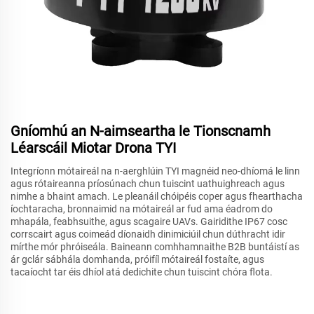
Gníomhú an N-aimseartha le Tionscnamh
Léarscáil Miotar Drona TYI
Integríonn mótaireál na n-aerghlúin TYI magnéid neo-dhíomá le linn
agus rótaireanna príosúnach chun tuiscint uathuighreach agus
nimhe a bhaint amach. Le pleanáil chóipéis coper agus fhearthacha
íochtaracha, bronnaimid na mótaireál ar fud ama éadrom do
mhapála, feabhsuithe, agus scagaire UAVs. Gairidithe IP67 cosc
corrscairt agus coimeád díonaidh dinimiciúil chun dúthracht idir
mírthe mór phróiseála. Baineann comhhamnaithe B2B buntáistí as
ár gclár sábhála domhanda, próifíl mótaireál fostaíte, agus
tacaíocht tar éis dhíol atá dedichite chun tuiscint chóra flota.