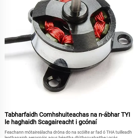
Tabharfaidh Comhshuiteachas na n-ábhar TYI
le haghaidh Scagaireacht i gcónaí
Feachann mótaireálacha dróna do na scóilte ar fad ó THA tuilleadh
leathanaigh aerospáis agus béartha dlúthscuabaithe i gcás