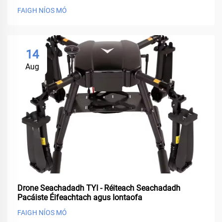
FAIGH NÍOS MÓ
14
Aug
Drone Seachadadh TYI - Réiteach Seachadadh
Pacáiste Éifeachtach agus Iontaofa
FAIGH NÍOS MÓ