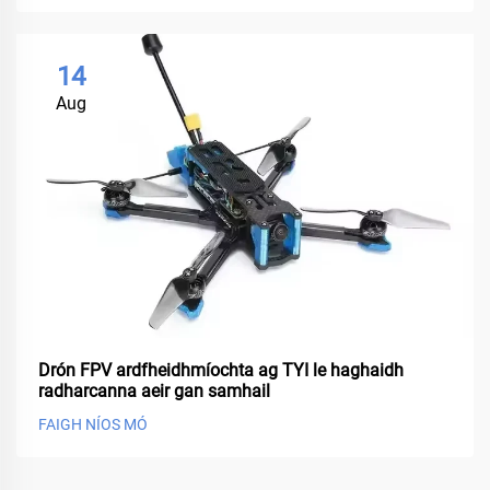
14
Aug
Drón FPV ardfheidhmíochta ag TYI le haghaidh
radharcanna aeir gan samhail
FAIGH NÍOS MÓ