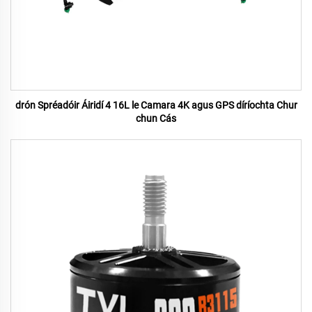
drón Spréadóir Áiridí 4 16L le Camara 4K agus GPS díríochta Chur
chun Cás