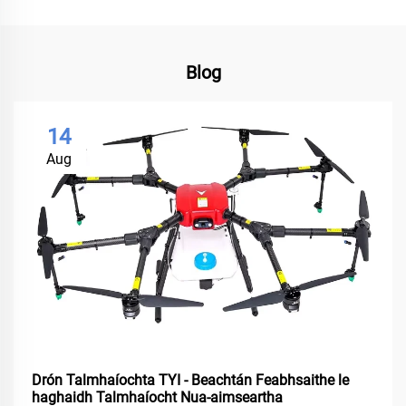
Blog
14
Aug
Drón Talmhaíochta TYI - Beachtán Feabhsaithe le
haghaidh Talmhaíocht Nua-aimseartha