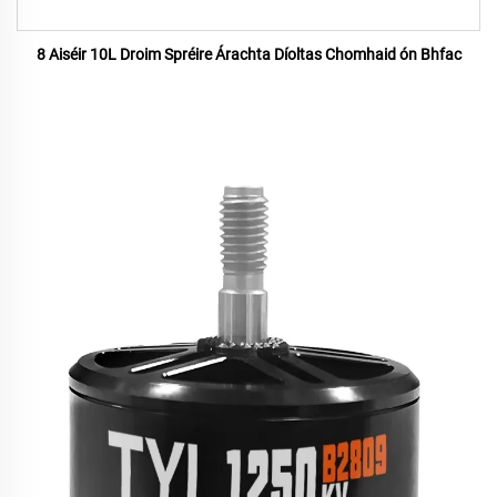
8 Aiséir 10L Droim Spréire Árachta Díoltas Chomhaid ón Bhfac