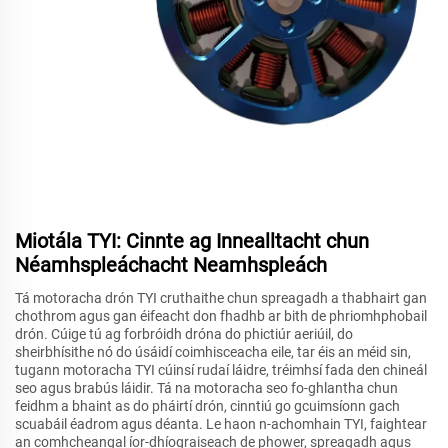
Miotála TYI: Cinnte ag Innealltacht chun
Néamhspleáchacht Neamhspleách
Tá motoracha drón TYI cruthaithe chun spreagadh a thabhairt gan
chothrom agus gan éifeacht don fhadhb ar bith de phriomhphobail
drón. Cúige tú ag forbróidh dróna do phictiúr aeriúil, do
sheirbhísithe nó do úsáidí coimhisceacha eile, tar éis an méid sin,
tugann motoracha TYI cúinsí rudaí láidre, tréimhsí fada den chineál
seo agus brabús láidir. Tá na motoracha seo fo-ghlantha chun
feidhm a bhaint as do pháirtí drón, cinntiú go gcuimsíonn gach
scuabáil éadrom agus déanta. Le haon n-achomhain TYI, faightear
an comhcheangal íor-dhíograiseach de phower, spreagadh agus