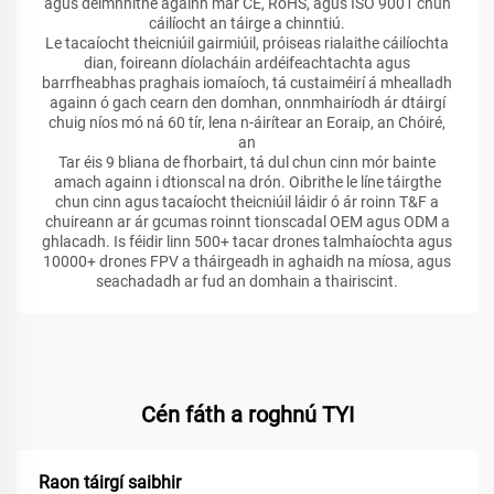
agus deimhnithe againn mar CE, RoHS, agus ISO 9001 chun
cáilíocht an táirge a chinntiú.
Le tacaíocht theicniúil gairmiúil, próiseas rialaithe cáilíochta
dian, foireann díolacháin ardéifeachtachta agus
barrfheabhas praghais iomaíoch, tá custaiméirí á mhealladh
againn ó gach cearn den domhan, onnmhairíodh ár dtáirgí
chuig níos mó ná 60 tír, lena n-áirítear an Eoraip, an Chóiré,
an
Tar éis 9 bliana de fhorbairt, tá dul chun cinn mór bainte
amach againn i dtionscal na drón. Oibrithe le líne táirgthe
chun cinn agus tacaíocht theicniúil láidir ó ár roinn T&F a
chuireann ar ár gcumas roinnt tionscadal OEM agus ODM a
ghlacadh. Is féidir linn 500+ tacar drones talmhaíochta agus
10000+ drones FPV a tháirgeadh in aghaidh na míosa, agus
seachadadh ar fud an domhain a thairiscint.
Cén fáth a roghnú TYI
Raon táirgí saibhir