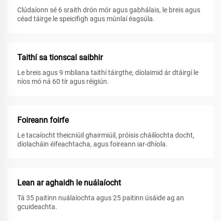
Clúdaíonn sé 6 sraith drón mór agus gabhálais, le breis agus
céad táirge le speicifigh agus múnlaí éagsúla.
Taithí sa tionscal saibhir
Le breis agus 9 mbliana taithí táirgthe, díolaimid ár dtáirgí le
níos mó ná 60 tír agus réigiún.
Foireann foirfe
Le tacaíocht theicniúil ghairmiúil, próisis cháilíochta docht,
díolacháin éifeachtacha, agus foireann iar-dhíola.
Lean ar aghaidh le nuálaíocht
Tá 35 paitinn nuálaíochta agus 25 paitinn úsáide ag an
gcuideachta.