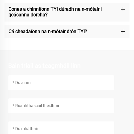
Conas a chinntíonn TYI dúradh na n-mótair i
gcásanna dorcha?
Cá cheadaíonn na n-mótair drón TYI?
Bain triail as teagmháil linn