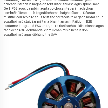
deireadh isteach le haghaidh toirt uisce, fhuasc agus sprioc sáile.
Géill IP68 agus baimbí magnta co-chosainte cerámach chun
comhréir éifeachtach i ngnáthchomhshaighdiúlacha. Déantar
téistithe corrscolaire agus téistithe corrscolaire ar gach mótar chun
scagfhoirmiú staidéar militar a bhaint amach. Fáiltíonn B2B
custamar integrated ESC units, boird riarthachta sláinte ionas agus
tacaíocht AOG domhanda, cinntiúchán misiniúcháin don
scagfhoirmiú agus díbhúnuithe UAV.