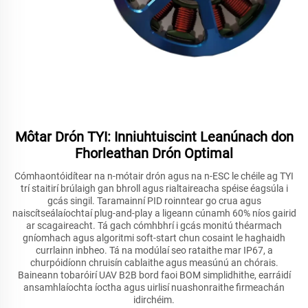
Môtar Drón TYI: Inniuhtuiscint Leanúnach don
Fhorleathan Drón Optimal
Cómhaontóidítear na n-mótair drón agus na n-ESC le chéile ag TYI
trí staitirí brúlaigh gan bhroll agus rialtaireacha spéise éagsúla i
gcás singil. Taramainní PID roinntear go crua agus
naiscítseálaíochtaí plug-and-play a ligeann cúnamh 60% níos gairid
ar scagaireacht. Tá gach cómhbhrí i gcás monitú théarmach
gníomhach agus algoritmi soft-start chun cosaint le haghaidh
currlainn inbheo. Tá na modúlaí seo rataithe mar IP67, a
churpóidíonn chruisín cablaithe agus measúnú an chórais.
Baineann tobaróirí UAV B2B bord faoi BOM simplidhithe, earráidí
ansamhlaíochta íoctha agus uirlisí nuashonraithe firmeachán
idirchéim.