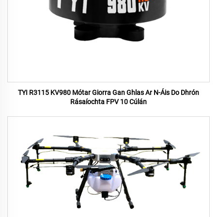
TYI R3115 KV980 Mótar Giorra Gan Ghlas Ar N-Áis Do Dhrón
Rásaíochta FPV 10 Cúlán