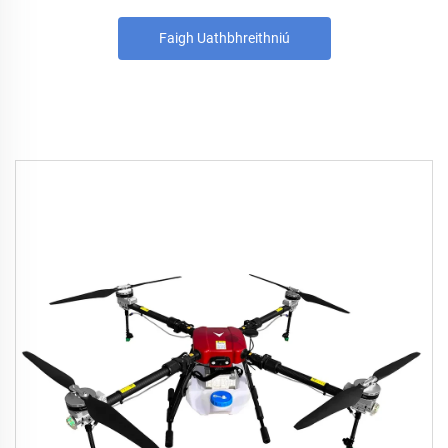
Faigh Uathbhreithniú