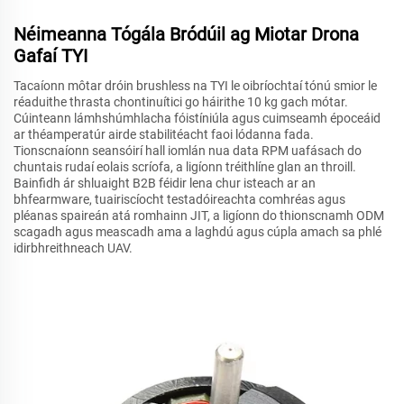
Néimeanna Tógála Bródúil ag Miotar Drona
Gafaí TYI
Tacaíonn môtar dróin brushless na TYI le oibríochtaí tónú smior le
réaduithe thrasta chontinuítici go háirithe 10 kg gach mótar.
Cúinteann lámhshúmhlacha fóistíniúla agus cuimseamh époceáid
ar théamperatúr airde stabilitéacht faoi lódanna fada.
Tionscnaíonn seansóirí hall iomlán nua data RPM uafásach do
chuntais rudaí eolais scríofa, a ligíonn tréithlíne glan an throill.
Bainfidh ár shluaight B2B féidir lena chur isteach ar an
bhfearmware, tuairiscíocht testadóireachta comhréas agus
pléanas spaireán atá romhainn JIT, a ligíonn do thionscnamh ODM
scagadh agus meascadh ama a laghdú agus cúpla amach sa phlé
idirbhreithneach UAV.