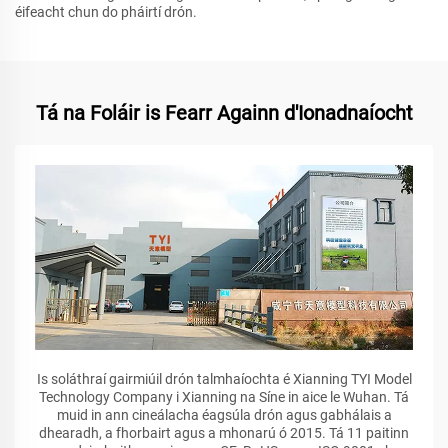
éifeacht chun do pháirtí drón.
Tá na Foláir is Fearr Againn d'Ionadnaíocht
Is soláthraí gairmiúil drón talmhaíochta é Xianning TYI Model
Technology Company i Xianning na Síne in aice le Wuhan. Tá
muid in ann cineálacha éagsúla drón agus gabhálais a
dhearadh, a fhorbairt agus a mhonarú ó 2015. Tá 11 paitinn