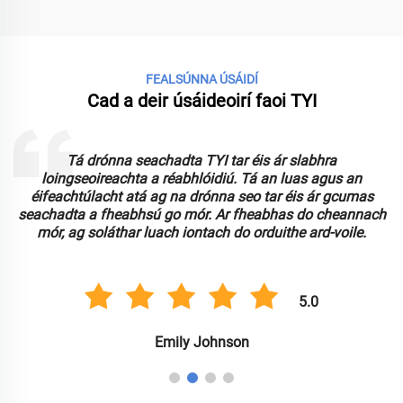
FEALSÚNNA ÚSÁIDÍ
Cad a deir úsáideoirí faoi TYI
Tá drónna seachadta TYI tar éis ár slabhra
loingseoireachta a réabhlóidiú. Tá an luas agus an
n
éifeachtúlacht atá ag na drónna seo tar éis ár gcumas
seachadta a fheabhsú go mór. Ar fheabhas do cheannach
mór, ag soláthar luach iontach do orduithe ard-voile.
5.0
Emily Johnson