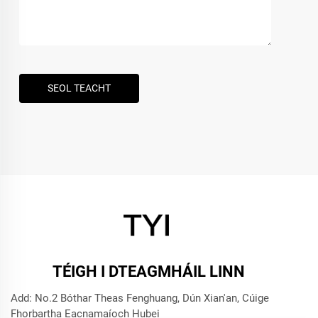
SEOL TEACHT
TÉIGH I DTEAGMHÁIL LINN
Add: No.2 Bóthar Theas Fenghuang, Dún Xian'an, Cúige
Fhorbartha Eacnamaíoch Hubei