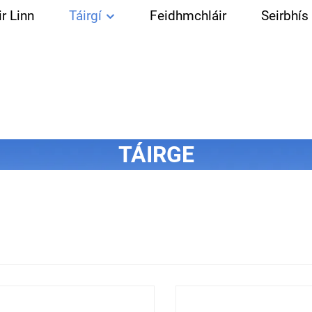
r Linn
Táirgí
Feidhmchláir
Seirbhís
TÁIRGE