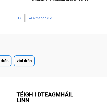
W/3000mW
22*10 24*10 32*10 roghaíochtaí
 Dron FPV
níos mó phróiseal
...
17
Ar a thaobh eile
 drón
vtol drón
TÉIGH I DTEAGMHÁIL
LINN