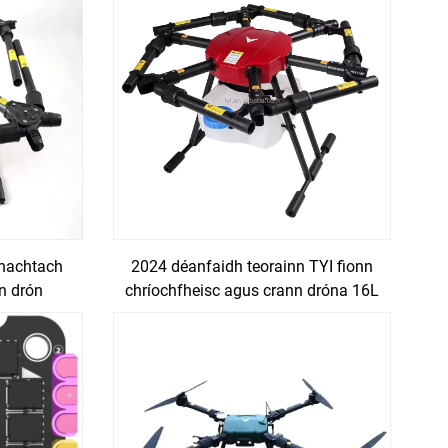
bhachtach
2024 déanfaidh teorainn TYI fionn
n drón
chríochfheisc agus crann dróna 16L
spraí le
6 axis agri uav sprayer dróna crann
wer
do phróiseas talún