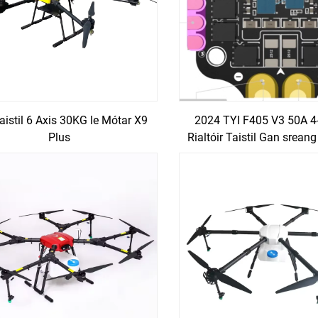
aistil 6 Axis 30KG le Mótar X9
2024 TYI F405 V3 50A 4
Plus
Rialtóir Taistil Gan srean
do RC FPV Drone