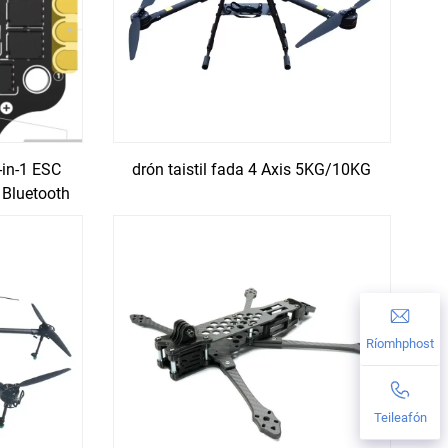
-in-1 ESC
drón taistil fada 4 Axis 5KG/10KG
g Bluetooth
s
Ríomhphost
Teileafón