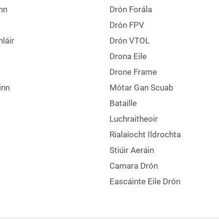
nn
Drón Forála
Drón FPV
láir
Drón VTOL
Drona Eile
Drone Frame
inn
Mótar Gan Scuab
Bataille
Luchraitheoir
Rialaíocht Ildrochta
Stiúir Aeráin
Camara Drón
Eascáinte Eile Drón