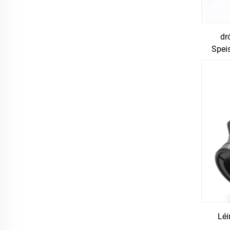
dr
Speis
Léi