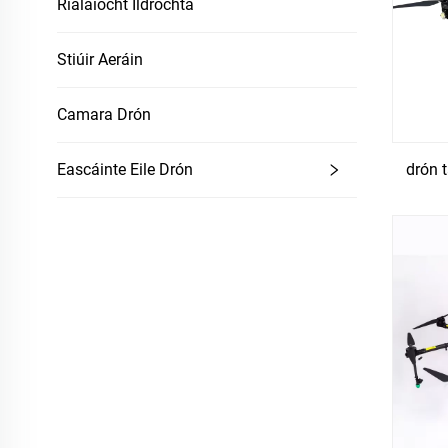
Rialaíocht Ildrochta
Stiúir Aeráin
Camara Drón
drón t
Eascáinte Eile Drón