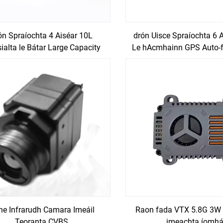
ón Spraíochta 4 Aiséar 10L
drón Uisce Spraíochta 6 
ialta le Bátar Large Capacity
Le hAcmhainn GPS Auto-f
Camara
ne Infrarudh Camara Imeáil
Raon fada VTX 5.8G 3W 
Teoranta CVBS
imeachta íomh