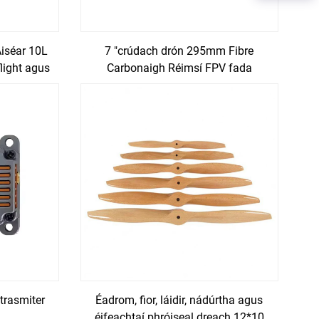
Aiséar 10L
7 "crúdach drón 295mm Fibre
light agus
Carbonaigh Réimsí FPV fada
trasmiter
Éadrom, fior, láidir, nádúrtha agus
á
éifeachtaí phróiseal dreach 12*10