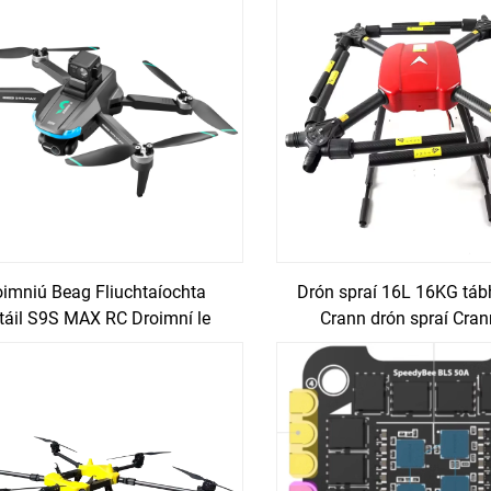
oimniú Beag Fliuchtaíochta
Drón spraí 16L 16KG tá
táil S9S MAX RC Droimní le
Crann drón spraí Cran
Camara HD
agriobeachta Crann AGR 
Hobby wing X6 Po