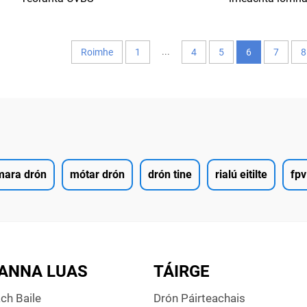
92/384x288/640x512 Reoslú
25mW/1000mW/2000m
ra Beag le raon fada FPV RC
réadaithe 48CH VTX don
Rás Dron
RC
...
Roimhe
1
4
5
6
7
8
mara drón
mótar drón
drón tine
rialú eitilte
fpv
ANNA LUAS
TÁIRGE
ch Baile
Drón Páirteachais