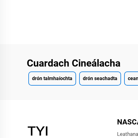
256x1
Cáme
Cuardach Cineálacha
drón talmhaíochta
drón seachadta
cea
NASC
Leathana