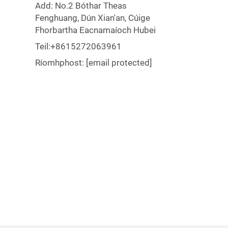
Add: No.2 Bóthar Theas
Fenghuang, Dún Xian'an, Cúige
Fhorbartha Eacnamaíoch Hubei
Teil:
+8615272063961
Ríomhphost:
[email protected]