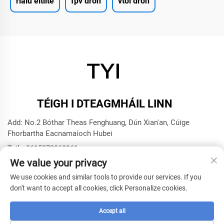
rialú eitilte
fpv drón
vtol drón
TÉIGH I DTEAGMHÁIL LINN
Add: No.2 Bóthar Theas Fenghuang, Dún Xian'an, Cúige
Fhorbartha Eacnamaíoch Hubei
Teil:
+8615272063961
We value your privacy
Ríomhphost:
[email protected]
We use cookies and similar tools to provide our services. If you
don't want to accept all cookies, click Personalize cookies.
Cóipcheart © 2025 le Xianning TYI Model Technology
Company -
Beartas Príobháideachta
Accept all