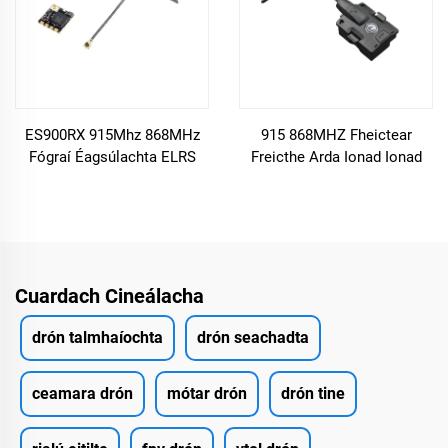
ES900RX 915Mhz 868MHz
915 868MHZ Fheictear
Fógraí Éagsúlachta ELRS
Freicthe Arda Ionad Ionad
TCXO suiteáilte le haghaidh
Ionad Ionad Ionad Ionad
RC Aerárthaí FPV Drones
Ionad Ionad Ionad Ionad
Rás
Ionad Ionad Ionad Ionad
Ionad Ionad Ionad Ionad
Ionad Ionad Ionad Ionad
Ionad Ionad Ionad Ionad
Cuardach Cineálacha
Ionad Ionad Ionad Ionad
Ionad
drón talmhaíochta
drón seachadta
ceamara drón
mótar drón
drón tine