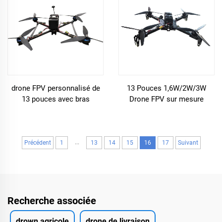
drone FPV personnalisé de
13 Pouces 1,6W/2W/3W
13 pouces avec bras
Drone FPV sur mesure
renforcés
...
Précédent
1
13
14
15
16
17
Suivant
Recherche associée
drown agricole
drone de livraison