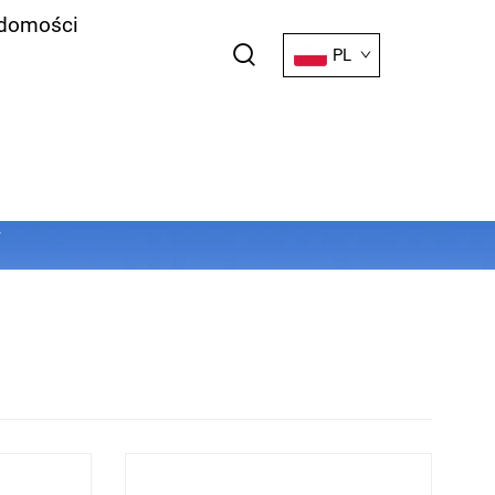
domości
PL
W