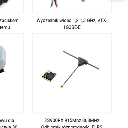
 zaciskem
Wydzielnik wideo 1,2 1,3 GHz, VTX-
stemu
1G3SE-E
 jako
lniczego
ewu dla
ES900RX 915Mhz 868MHz
ictwa 30l
Odbiornik różnorodności ELRS