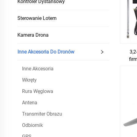
Kontroler Dystansowy
Sterowanie Lotem
Kamera Drona
3,2
Inne Akcesoria Do Dronów
fir
jed
Inne Akcesoria
Wkręty
Rura Węglowa
Antena
Transmiter Obrazu
Odbiornik
GPS