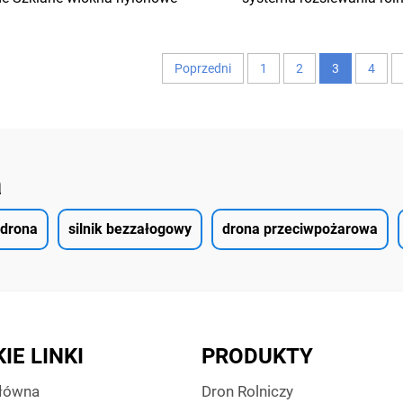
o dla RC Multirotor 10calowy
zbiornik wodny
FPV Marco Quad
Poprzedni
1
2
3
4
a
drona
silnik bezzałogowy
drona przeciwpożarowa
IE LINKI
PRODUKTY
Główna
Dron Rolniczy