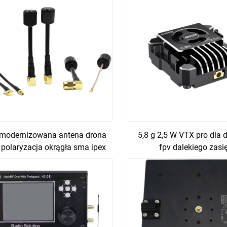
zmodernizowana antena drona
5,8 g 2,5 W VTX pro dla 
v polaryzacja okrągła sma ipex
fpv dalekiego zasi
mmcx akcesoria drony