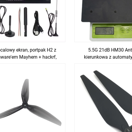
-calowy ekran, portpak H2 z
5.5G 21dB HM30 An
mware'em Mayhem + hackrf,
kierunkowa z automa
no rozwiązanie radiowe SDR
śledzeniem