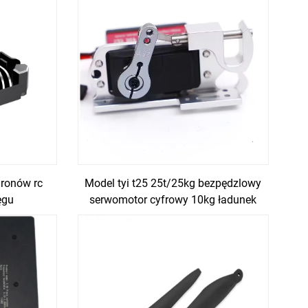
dronów rc
Model tyi t25 25t/25kg bezpędzlowy
ęgu
serwomotor cyfrowy 10kg ładunek
użytkowy 30mm torsion glider fpv rc