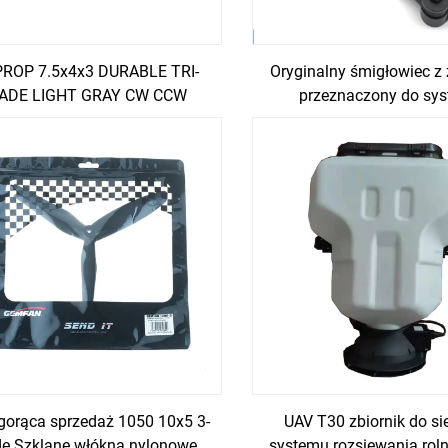
PROP 7.5x4x3 DURABLE TRI-
Oryginalny śmigłowiec z
ADE LIGHT GRAY CW CCW
przeznaczony do sy
OPELLER z policarbonatem
napędowego X6 plus
akcesorium dla drona ro
gorąca sprzedaż 1050 10x5 3-
UAV T30 zbiornik do si
de Szklane włókna nylonowe
systemu rozsiewania roln