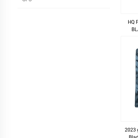
HQ 
BL
PR
2023 
Bla