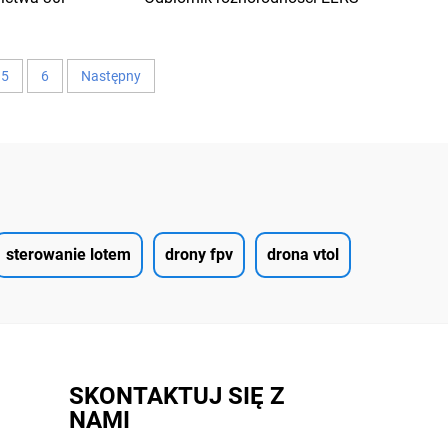
Wbudowany w TCXO dla dronów
wyścigowych RC FPV
5
6
Następny
sterowanie lotem
drony fpv
drona vtol
SKONTAKTUJ SIĘ Z
NAMI