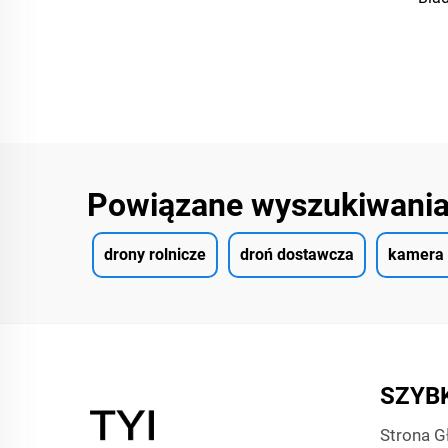
śmigł
Powiązane wyszukiwani
drony rolnicze
droń dostawcza
kamera 
SZYBK
Strona 