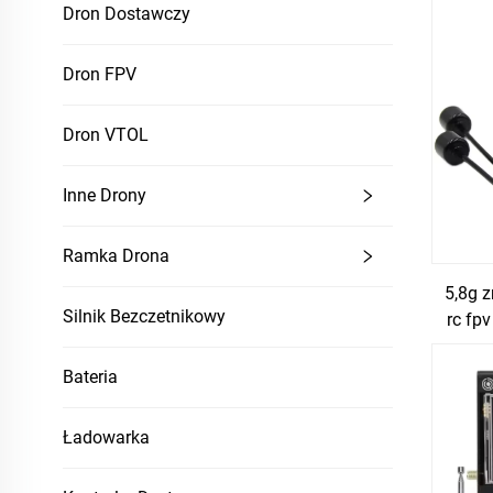
Dron Dostawczy
Dron FPV
Dron VTOL
Inne Drony
Ramka Drona
5,8g 
Silnik Bezczetnikowy
rc fp
Bateria
Ładowarka