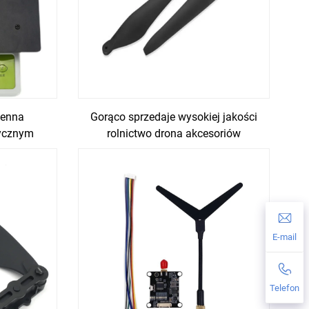
tenna
Gorąco sprzedaje wysokiej jakości
tycznym
rolnictwo drona akcesoriów
śmigłowy odpowiedni dla
hobbywing x11 powertrain
E-mail
Telefon