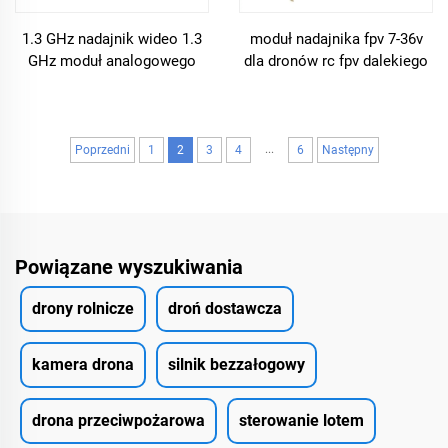
1.3 GHz nadajnik wideo 1.3
moduł nadajnika fpv 7-36v
GHz moduł analogowego
dla dronów rc fpv dalekiego
odbiornika wideo vtx/rx/vrx
zasięgu
filtr wcisku dla rc fpv dronów
dalekiego zasięgu
...
Poprzedni
1
2
3
4
6
Następny
Powiązane wyszukiwania
drony rolnicze
droń dostawcza
kamera drona
silnik bezzałogowy
drona przeciwpożarowa
sterowanie lotem