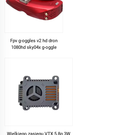
Fpv g-oggles v2 hd dron
1080hd sky04x g-oggle
skyzone fatshark dla VR
okularów długotrwałe sky04l
sky04o
Wielkiego zasięgu VTX 5.8g 3W