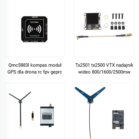
długodystansowy system
dronów
radiowy rc hq 1507 cw ccw
akcesoria drona
Qmc5883l kompas moduł
Tx2501 tx2500 VTX nadajnik
GPS dla drona rc fpv geprc
wideo 800/1600/2500mw
gep m8q mini 2 akcesoria
regulowalna moc wyjścia
wbudowana funkcja zdalna
56ch fpv części drona
diy mini modele 3.3-5v