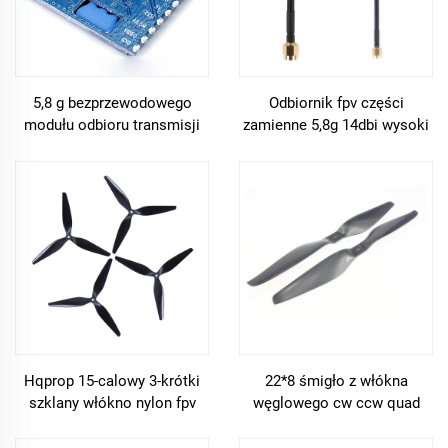
5,8 g bezprzewodowego
Odbiornik fpv części
modułu odbioru transmisji
zamienne 5,8g 14dbi wysoki
audio/video rx5808 do kamer
wzrost płaski panel i grzyb
wewnątrzustnych fpv
fpv anteny rp-sma dla rc fpv
drona
Hqprop 15-calowy 3-krótki
22*8 śmigło z włókna
szklany włókno nylon fpv
węglowego cw ccw quad
śmigłowce drona
multi copter akcesoria
wyścigowego
rozkładane śmigłowe dla