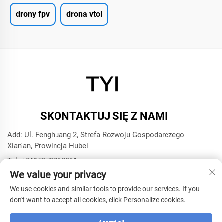
drony fpv
drona vtol
SKONTAKTUJ SIĘ Z NAMI
Add: Ul. Fenghuang 2, Strefa Rozwoju Gospodarczego
Xian'an, Prowincja Hubei
Tel.:
+8615272063961
We value your privacy
E-mail:
[email protected]
We use cookies and similar tools to provide our services. If you
don't want to accept all cookies, click Personalize cookies.
Prawa autorskie © 2025 Xianning TYI Model Technology
Company -
Polityka prywatności