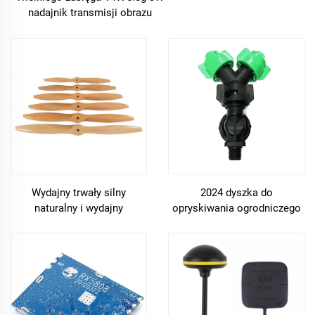
nadajnik transmisji obrazu
25mw/1000mw/2000mw/3000mw
regulowany 48ch VTX dla drona
rc fpv
Wydajny trwały silny
2024 dyszka do
naturalny i wydajny
opryskiwania ogrodniczego
śmigłowiec drewniany 12*10
dla urządzeń bezzałogowych
22*10 24*10 32*10
śmigłowiec wielokrotnego
wyboru