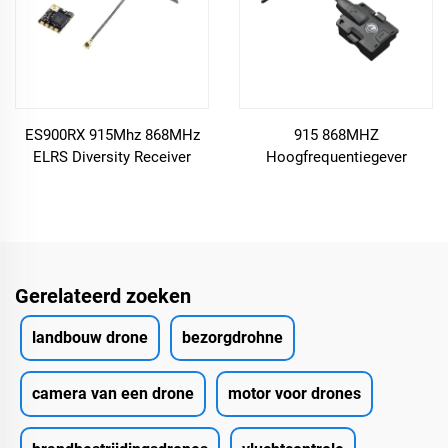
ES900RX 915Mhz 868MHz
915 868MHZ
ELRS Diversity Receiver
Hoogfrequentiegever
Ingebouwd in TCXO voor RC
Afstandsbediening
Vliegtuig FPV Racing Drones
Langreizen Traverse
Vliegtuiggever
Gerelateerd zoeken
landbouw drone
bezorgdrohne
camera van een drone
motor voor drones