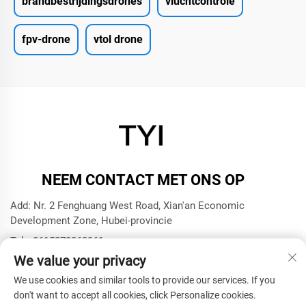
brandbestrijdingsdrones
vluchtcontrole
fpv-drone
vtol drone
NEEM CONTACT MET ONS OP
Add: Nr. 2 Fenghuang West Road, Xian'an Economic
Development Zone, Hubei-provincie
Tel:
+8615272063961
We value your privacy
E-mail:
[email protected]
We use cookies and similar tools to provide our services. If you
don't want to accept all cookies, click Personalize cookies.