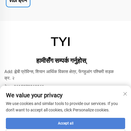
vtol ड्रोन
हामीसँग सम्पर्क गर्नुहोस्
Add: ह्वेबी प्रोविन्स, शियान आर्थिक विकास क्षेत्र, फेंगहुआंग पश्चिमी सड़क
क्र. २
टेल:
+8615272063961
We value your privacy
इमेल:
[email protected]
We use cookies and similar tools to provide our services. If you
don't want to accept all cookies, click Personalize cookies.
कॉपीराइट © २०२५ सियानिंग टाइयी मॉडल तकनीकी कम्पनी द्वारा -
गोपनीयता
नीति
Accept all