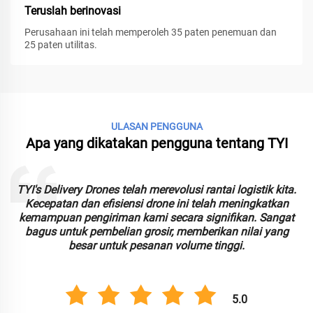
Teruslah berinovasi
Perusahaan ini telah memperoleh 35 paten penemuan dan
25 paten utilitas.
ULASAN PENGGUNA
Apa yang dikatakan pengguna tentang TYI
 logistik kita.
TYI FPV Drone telah melampaui harapan k
 meningkatkan
kinerja superior dan pengalaman penerba
fikan. Sangat
mendalam. Ideal untuk pengadaan grosir, 
n nilai yang
kualitas luar biasa dengan harga massal yang
ggi.
5
5.0