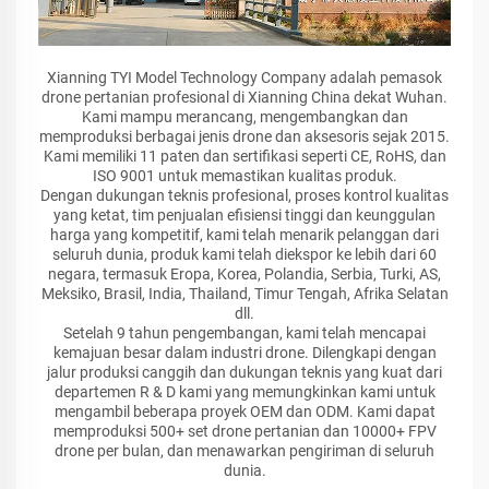
Xianning TYI Model Technology Company adalah pemasok
drone pertanian profesional di Xianning China dekat Wuhan.
Kami mampu merancang, mengembangkan dan
memproduksi berbagai jenis drone dan aksesoris sejak 2015.
Kami memiliki 11 paten dan sertifikasi seperti CE, RoHS, dan
ISO 9001 untuk memastikan kualitas produk.
Dengan dukungan teknis profesional, proses kontrol kualitas
yang ketat, tim penjualan efisiensi tinggi dan keunggulan
harga yang kompetitif, kami telah menarik pelanggan dari
seluruh dunia, produk kami telah diekspor ke lebih dari 60
negara, termasuk Eropa, Korea, Polandia, Serbia, Turki, AS,
Meksiko, Brasil, India, Thailand, Timur Tengah, Afrika Selatan
dll.
Setelah 9 tahun pengembangan, kami telah mencapai
kemajuan besar dalam industri drone. Dilengkapi dengan
jalur produksi canggih dan dukungan teknis yang kuat dari
departemen R & D kami yang memungkinkan kami untuk
mengambil beberapa proyek OEM dan ODM. Kami dapat
memproduksi 500+ set drone pertanian dan 10000+ FPV
drone per bulan, dan menawarkan pengiriman di seluruh
dunia.