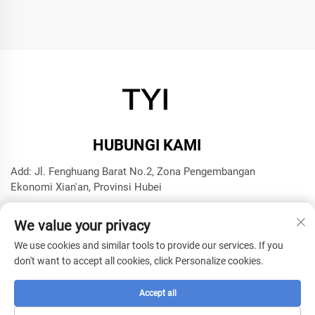
HUBUNGI KAMI
Add: Jl. Fenghuang Barat No.2, Zona Pengembangan
Ekonomi Xian'an, Provinsi Hubei
Tel:
+8615272063961
We value your privacy
Surel:
[email protected]
We use cookies and similar tools to provide our services. If you
don't want to accept all cookies, click Personalize cookies.
Hak Cipta © 2025 oleh Xianning TYI Model Technology
Company -
Kebijakan privasi
Accept all