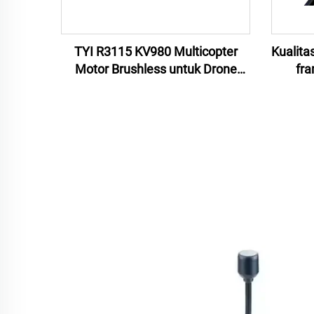
TYI R3115 KV980 Multicopter
Kualita
Motor Brushless untuk Drone
fra
Balap FPV 10 Inci
pert