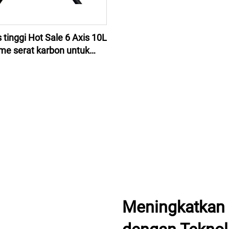
s tinggi Hot Sale 6 Axis 10L
me serat karbon untuk
anian drone penyemprot
Meningkatkan