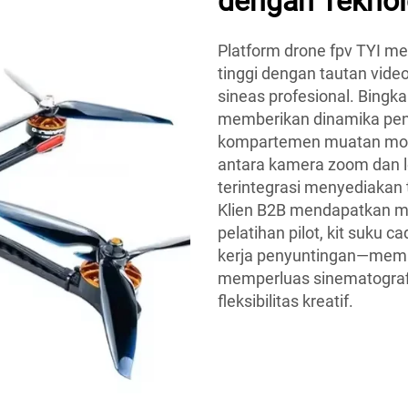
dengan Teknol
Platform drone fpv TYI 
tinggi dengan tautan vid
sineas profesional. Bingka
memberikan dinamika pen
kompartemen muatan mod
antara kamera zoom dan le
terintegrasi menyediakan 
Klien B2B mendapatkan ma
pelatihan pilot, kit suku 
kerja penyuntingan—memu
memperluas sinematograf
fleksibilitas kreatif.