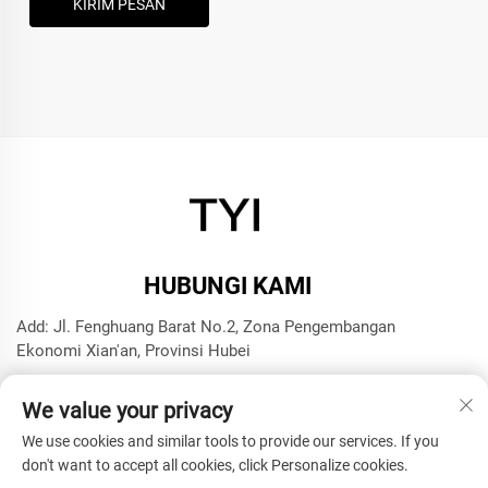
KIRIM PESAN
HUBUNGI KAMI
Add: Jl. Fenghuang Barat No.2, Zona Pengembangan
Ekonomi Xian'an, Provinsi Hubei
Tel:
+8615272063961
We value your privacy
Surel:
[email protected]
We use cookies and similar tools to provide our services. If you
don't want to accept all cookies, click Personalize cookies.