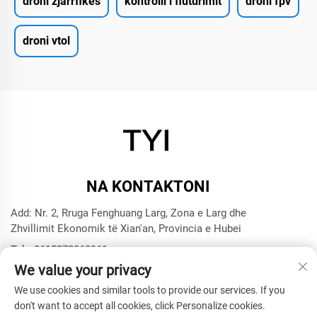
droni zjarrfikës
kontrolli i fluturimit
droni fpv
droni vtol
NA KONTAKTONI
Add: Nr. 2, Rruga Fenghuang Larg, Zona e Larg dhe
Zhvillimit Ekonomik të Xian'an, Provincia e Hubei
Tel:
+8615272063961
We value your privacy
E-mail:
[email protected]
We use cookies and similar tools to provide our services. If you
don't want to accept all cookies, click Personalize cookies.