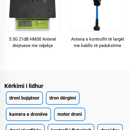
5.5G 21dB HM30 Antenë
Antena e kontrollit të largët
drejtuese me ndjekje
me kabllo të padukshme
automatike
ndaj ndërhyrjeve/rezistencë
ndaj temperaturave të larta
dhe të ulëta/
Kërkimi i lidhur
droni bujqësor
dron dërgimi
kamera e dronëve
motor droni