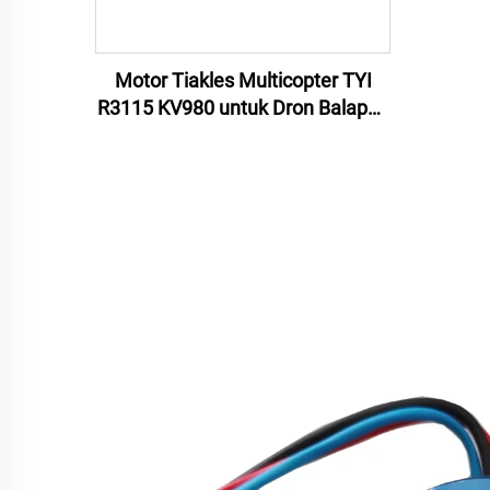
Motor Tiakles Multicopter TYI
R3115 KV980 untuk Dron Balapan
FPV Saiz 10 Inci