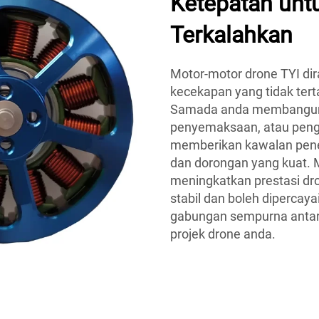
Ketepatan untu
Terkalahkan
Motor-motor drone TYI di
kecekapan yang tidak tert
Samada anda membangunka
penyemaksaan, atau pengg
memberikan kawalan pener
dan dorongan yang kuat. M
meningkatkan prestasi dr
stabil dan boleh dipercay
gabungan sempurna antar
projek drone anda.