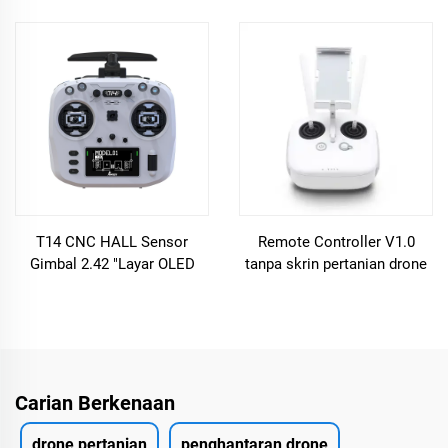
untuk Mavic 2 Pro / Zoom
Image Transmission Drone
Long Range Compatible
Sprayer kawalan jauh
Drones Accessories
T14 CNC HALL Sensor
Remote Controller V1.0
Gimbal 2.42 "Layar OLED
tanpa skrin pertanian drone
2.4Ghz 915Mhz Kawalan
datalink3 jauh
Radio Frekuensi Tinggi
Kawalan Jauh Terbina dalam
Carian Berkenaan
drone pertanian
penghantaran drone