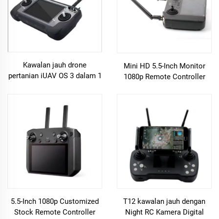
Kawalan jauh drone
Mini HD 5.5-Inch Monitor
pertanian iUAV OS 3 dalam 1
1080p Remote Controller
dengan kamera FPV terbina
untuk Pertanian Drone &
dalam GPS radio jauh
Handheld Radio System
dengan kamera
Transmitter
5.5-Inch 1080p Customized
T12 kawalan jauh dengan
Stock Remote Controller
Night RC Kamera Digital