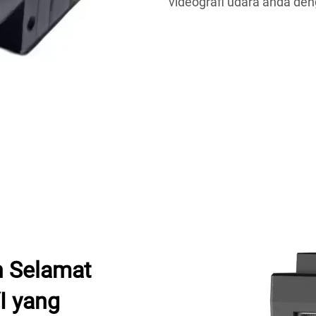
videografi udara anda deng
 Selamat
I yang