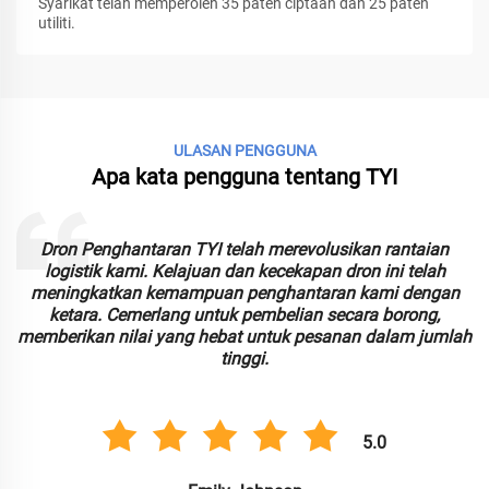
Syarikat telah memperoleh 35 paten ciptaan dan 25 paten
utiliti.
ULASAN PENGGUNA
Apa kata pengguna tentang TYI
aian
Dron FPV TYI telah melebihi jangkaan kami dengan
elah
prestasi yang unggul dan pengalaman penerbangan y
engan
mendalam. Sesuai untuk pengadaan secara borong, 
ng,
menawarkan kualiti yang luar biasa pada harga boro
jumlah
yang kompetitif.
5.0
Michael Davis