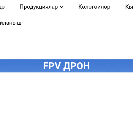
дө
Продукциялар
Көлөгөйлөр
Кы
айланыш
FPV ДРОН