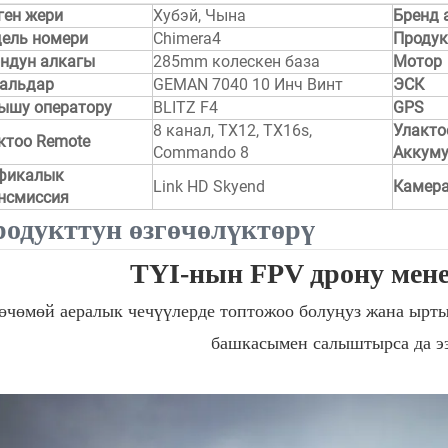
ген жери
Хубэй, Чына
Бренд 
ель номери
Chimera4
Продук
ндун алкагы
285mm колескен база
Мотор
альдар
GEMAN 7040 10 Инч Винт
ЭСК
ышу оператору
BLITZ F4
GPS
8 канал, TX12, TX16s,
Улакто
ктоо Remote
Commando 8
Аккуму
фикалык
Link HD Skyend
Камер
нсмиссия
одукттун өзгөчөлүктөрү
TYI-нын FPV дрону мене
өчөмөй аералык чечүүлерде топтожоо болуңуз жана ырт
башкасымен салыштырса да ээ