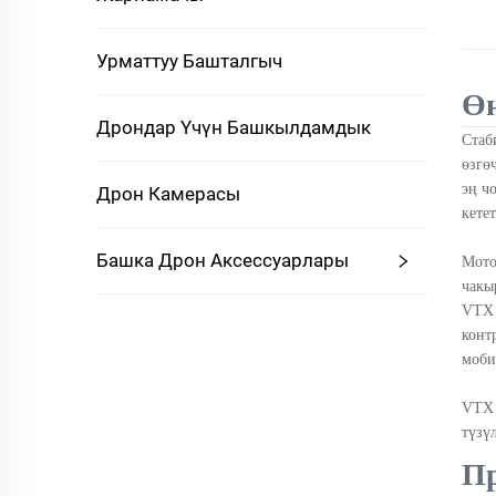
Урматтуу Башталгыч
Өн
Дрондар Үчүн Башкылдамдык
Стаб
өзгө
эң ч
Дрон Камерасы
кетет
Башка Дрон Аксессуарлары
Мотор ка
чакы
VTX 
конт
моби
VTX 
түзү
Пр