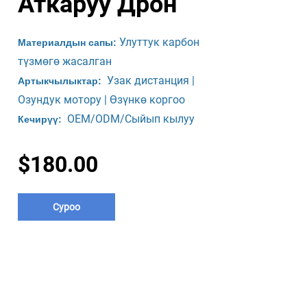
Аткаруу Дрон
Улуттук карбон
Материалдын сапы:
түзмөгө жасалган
Узак дистанция |
Артыкчылыктар:
Озундук мотору | Өзүнкө коргоо
OEM/ODM/Сыйып кылуу
Кечирүү:
$180.00
Суроо