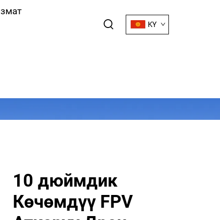
змат
KY
10 дюймдик
Көчөмдүү FPV