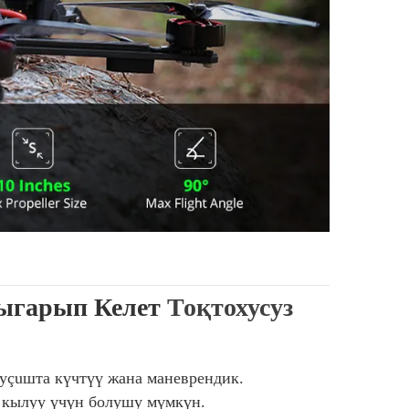
Чыгарып Келет
Тоқтохусуз
 уçuшта күчтүү жана маневрендик.
 кылуу үчүн болушу мүмкүн.