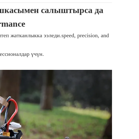
шкасымен салыштырса да
ormance
еп жатканлыкка ээледи.speed, precision, and
ессионалдар үчүн.