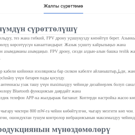
Жалпы сүрөттөмө
үмдүн сүрөттөлүшү
ильдуу, тез жана гибкий, FPV дрону уçuшуңузду көпөйтүп берет. Азынкы
чөлүү көрсөтүүсүн канааттандырат. Жазык уçuшту кайрылыңыз жана
он азымдаманы азымдаңыз. FPV дрону, сизди алдын-алын башка тезlik жа
.
бели кийинки изоляциясы бар силкон кабелге айланыштырيلди, жана унчоңдо шыңаратып чейин чакырмайды. Батареяны
рclusãoу үчүн батарея пады қосулду.
антеннасы узак ташу үчүн maximалдуу чейинде дизайнерлек болуп санал
ролору Bluetooth функциясын даярдайт жана
лдик телефон APP-ка жылдыраак багланат. Коптерди настройка жасоо көп
чыгару чектери 800 mW-га чейин көбөйтүлгөн, чыгару мезгити көп чон
лгөн, ошондуктан тушум контролор вибрациясынын максималдуу чейинде
одукциянын мүнөздөмөлөрү