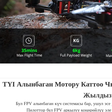
TYI Алынбаган Мотору Каттоо 
Жылдыз
Бул FPV алынбаган күч системасы бар, ушул эсе
Пилоттор бул FPV аркылуу коңөрөйлүү эле