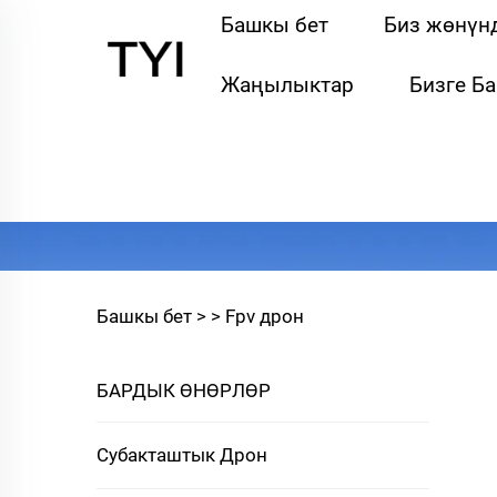
Башкы бет
Биз жөнүн
Жаңылыктар
Бизге Б
Башкы бет >
>
Fpv дрон
БАРДЫК ӨНӨРЛӨР
Субакташтык Дрон