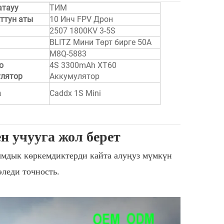
атауу
ТИМ
ттун аты
10 Инч FPV Дрон
2507 1800KV 3-5S
BLITZ Мини Төрт бирге 50A
M8Q-5883
о
4S 3300mAh XT60
лятор
Аккумулятор
а
Caddx 1S Mini
н учууга жол берет
ымдык көркемдиктерди кайта алуңуз мүмкүн
леди точность.