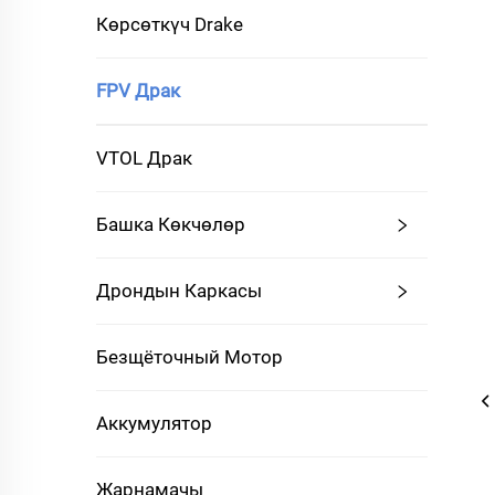
Көрсөткүч Drake
FPV Драк
VTOL Драк
Башка Көкчөлөр
Дрондын Каркасы
Безщёточный Мотор
Аккумулятор
Жарнамачы