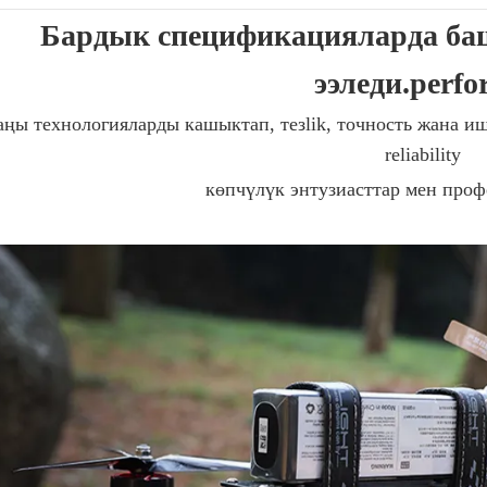
Бардык спецификацияларда ба
ээледи.perf
ңы технологияларды кашыктап, тезlik, точность жана ишт
reliability
көпчүлүк энтузиасттар мен проф