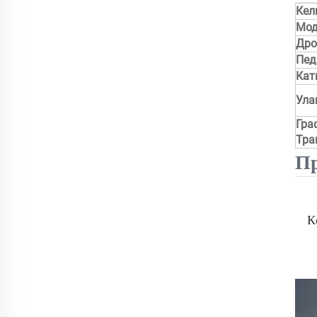
Кел
Мод
Дро
Пед
Кат
Ула
Гра
Тра
Пр
К