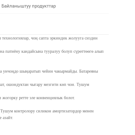
Байланыштуу продукттар
 технологиялар, чоң сапта эркиндик жолууга сиздин
на патиёну кандайсына тууралуу болуп сүрөттөөгө алып
ат, ошондуктан чыгару мезгити көп чон. Тушум
 жогорку ретте эле конвенциялык болот.
. Тушум контролору силикон амортизатордор менен
 азайт.