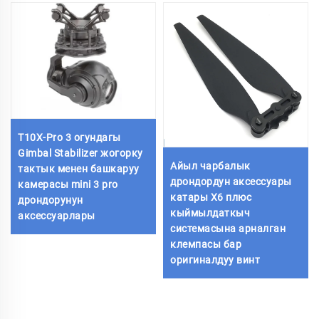
T10X-Pro 3 огундагы
Gimbal Stabilizer жогорку
Айыл чарбалык
тактык менен башкаруу
дрондордун аксессуары
камерасы mini 3 pro
катары X6 плюс
дрондорунун
кыймылдаткыч
аксессуарлары
системасына арналган
клемпасы бар
оригиналдуу винт