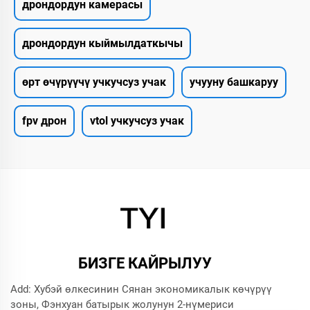
дрондордун камерасы
дрондордун кыймылдаткычы
өрт өчүрүүчү учкучсуз учак
учууну башкаруу
fpv дрон
vtol учкучсуз учак
БИЗГЕ КАЙРЫЛУУ
Add: Хубэй өлкесинин Сянан экономикалык көчүрүү
зоны, Фэнхуан батырык жолунун 2-нүмериси