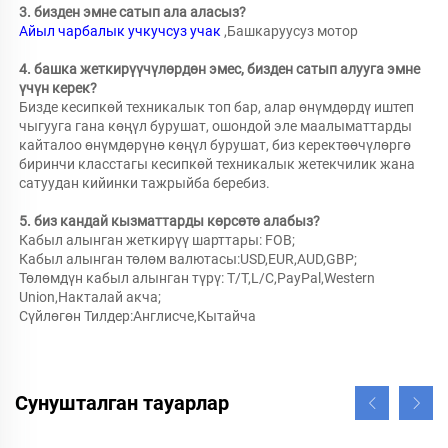
3. бизден эмне сатып ала аласыз?   
Айыл чарбалык учкучсуз учак 
,Башкаруусуз мотор 
4. башка жеткирүүчүлөрдөн эмес, бизден сатып алууга эмне 
үчүн керек?   
Бизде кесипкөй техникалык топ бар, алар өнүмдөрдү иштеп 
чыгууга гана көңүл бурушат, ошондой эле маалыматтарды 
кайталоо өнүмдөрүнө көңүл бурушат, биз керектөөчүлөргө 
биринчи класстагы кесипкөй техникалык жетекчилик жана 
сатуудан кийинки тажрыйба беребиз. 
5. биз кандай кызматтарды көрсөтө алабыз?   
Кабыл алынган жеткирүү шарттары: FOB; 
Кабыл алынган төлөм валютасы:USD,EUR,AUD,GBP; 
Төлөмдүн кабыл алынган түрү: T/T,L/C,PayPal,Western 
Union,Накталай акча; 
Сүйлөгөн Тилдер:Англисче,Кытайча   
Сунушталган тауарлар