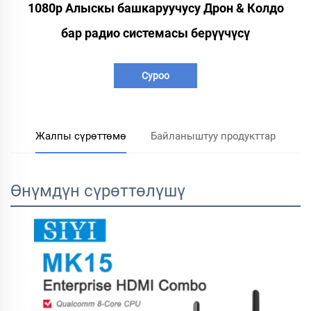
1080p Алыскы башкаруучусу Дрон & Колдо
бар радио системасы берүүчүсү
Суроо
Жалпы сүрөттөмө
Байланыштуу продукттар
Өнүмдүн сүрөттөлүшү