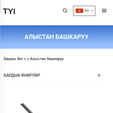
KY
АЛЫСТАН БАШКАРУУ
Башкы бет >
>
Алыстан башкаруу
БАРДЫК ӨНӨРЛӨР