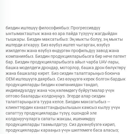
биздин иштешүү философиябыз: Прогрессивдүү 
ынтымакташтык жана өз ара пайда түзүүчү жагдыйдан 
тышкары. Биздин максатыбыз: Эң мыкты болуу, эң мыкты 
иштерди аткаруу. Биз өзүбүз иштеп чыгарган, өзүбүз 
изилдеген жана өзүбүз өндүргөн профильдүү завод жана 
компаниябыз. Биздин продукцияларыбызга бир нече патент 
бар. Биздин продукцияларыбызга айыл чарба UAV-лары, 
башка моделдеги дрондар, моторлор, башка дрон бөлүктөрү 
жана башкалар кирет. Биз сиздин талаптарыңыз боюнча 
OEM иштешүүгө даярбыз. Сиз өзүңүзгө керек болгон бардык 
продукцияларды биздин компаниядан тандап, 
индивидуалдуу жана чоң көлөмдөгү буйрутмалар үчүн 
оптово бааларды колдонуңуз. Эгерде алар сиздин 
талаптарыңызга туура келсе. Биздин максатыбыз — 
клиенттердин канааттандырылышын камсыз кылуу үчүн 
сапаттуу продукцияларды түзүү, ошондой эле 
колдонуучуларга сапаты жакшы, ишенимдүү 
продукцияларды таамылдатуу. Сиз дүкөнүбүзгө кирип, 
продукцияларды карааңыз үчүн шилтемеге баса аласыз; 