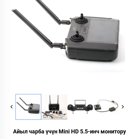
Айыл чарба үчүн Mini HD 5.5-инч монитору