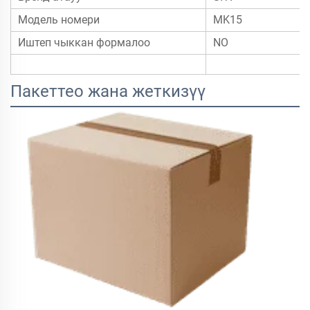
Модель номери
MK15
Иштеп чыккан формалоо
NO
Пакеттео жана жеткизүү