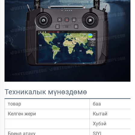
Техникалык мүнөздөмө
товар
баа
Келген жери
Кытай
Хубэй
Бренд атауу
SIYI