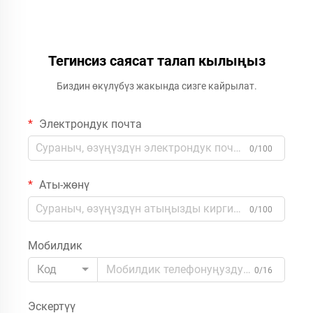
Тегинсиз саясат талап кылыңыз
Биздин өкүлүбүз жакында сизге кайрылат.
Электрондук почта
0/100
Аты-жөнү
0/100
Мобилдик
Код
0/16
Эскертүү