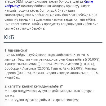
эгерде OEM продукциялары керек болсо, андай да 
бизге 
кайрылуу 
төмөнкү байланыш жолдору аркылуу. Сизге 
кандай продукт керек болгондой, биз сиздин 
талаптарыңызга ылайык эң жакшы баа белгилейбиз жана 
сапаттуу продукттарды жана кызматтарды сунуштайбыз. 
Сиз керегиңизге ылайык продуктту тандаңыздан кийин биз 
сизге баа сунушу беребиз. 
ККБ
1. биз кимбиз?   
Биз Кытайдын Хубэй шаарында жайгашканбыз, 2015-
жылдан баштап ички рынокко сатууну баштайбыз ((50.00%), 
Түштүк-Чыгыш Азия ((30.00%), Түштүк Америка ((10.00%), 
Борбордук Америка ((2.00%), Түштүк Азия ((2.00%), Чыгыш 
Европа ((00.00%), Жакын Биздин кеңседе жалпысынан 11-50 
киши бар. 
2. сапатты кантип кепилдей алабыз?   
Жапырт өндүрүштөн мурун ар дайым алдын ала өндүрүш 
үлгүсү;   
Жөнөтүүдөн мурун ар дайым акыркы текшерүү;   