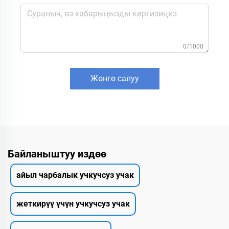
0/1000
Жөнгө салуу
Байланыштуу издөө
айыл чарбалык учкучсуз учак
жеткирүү үчүн учкучсуз учак