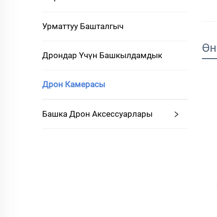
Урматтуу Башталгыч
Өн
Дрондар Үчүн Башкылдамдык
Дрон Камерасы
Башка Дрон Аксессуарлары