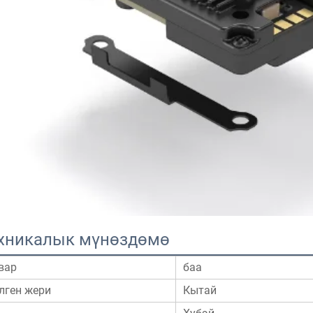
хникалык мүнөздөмө
вар
баа
лген жери
Кытай