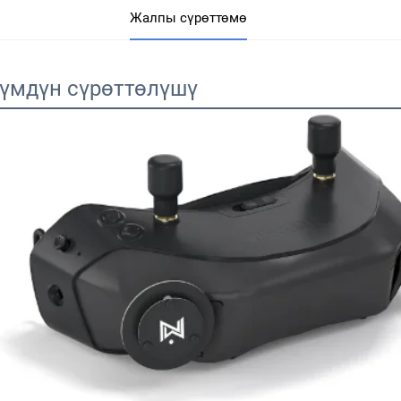
Жалпы сүрөттөмө
үмдүн сүрөттөлүшү