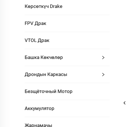
Көрсөткүч Drake
FPV Драк
VTOL Драк
Башка Көкчөлөр
Дрондын Каркасы
Безщёточный Мотор
Аккумулятор
Жарнамачы