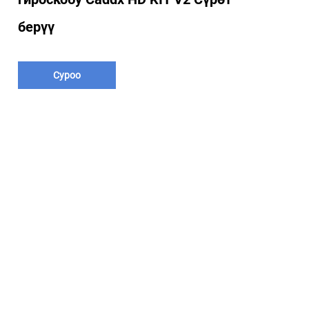
берүү
Суроо