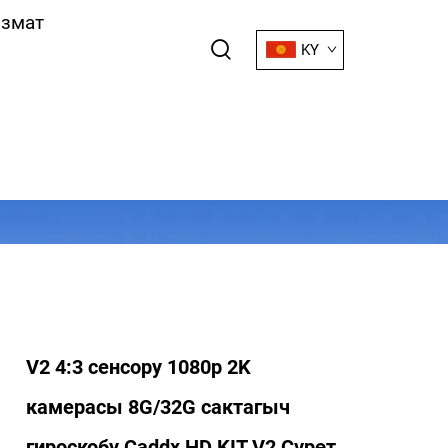
змат
KY
V2 4:3 сенсору 1080p 2K
камерасы 8G/32G сактагыч
гироскобу Caddx HD KIT V2 Сүрөт