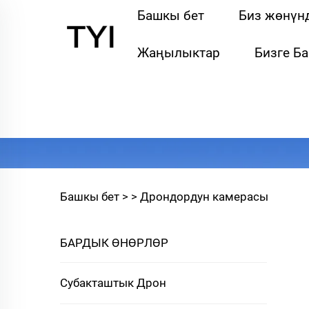
Башкы бет
Биз жөнүн
Жаңылыктар
Бизге Б
Башкы бет >
>
Дрондордун камерасы
БАРДЫК ӨНӨРЛӨР
Субакташтык Дрон