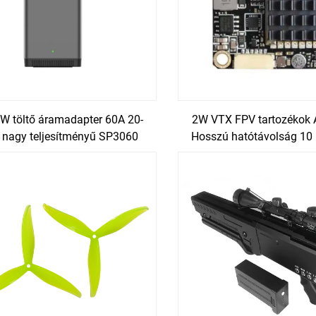
W töltő áramadapter 60A 20-
2W VTX FPV tartozékok 
 nagy teljesítményű SP3060
Hosszú hatótávolság 10
Videóadómű Analog térk
FPV Drone alkatré