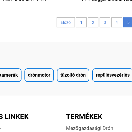
szemüveg versenyautó Drone
Drone szemüveg
emüvegek VDR funkcióval
Előző
1
2
3
4
5
kamerák
drónmotor
tűzoltó drón
repülésvezérlés
S LINKEK
TERMÉKEK
p
Mezőgazdasági Drón