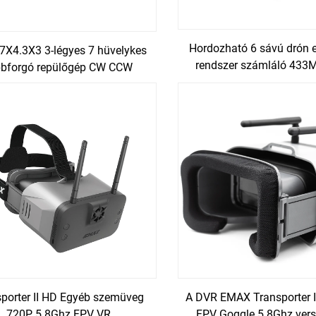
Hordozható 6 sávú drón e
7X4.3X3 3-légyes 7 hüvelykes
rendszer számláló 433
bbforgó repülőgép CW CCW
2.4G GPSL1 GPS L2 
énszál propeller FPV Drone
UAVJammer
tartozékok
porter II HD Egyéb szemüveg
A DVR EMAX Transporter 
720P 5.8Ghz FPV VR
FPV Goggle 5.8Ghz ver