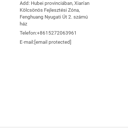
Add: Hubei provinciában, Xian'an
Kölcsönös Fejlesztési Zóna,
Fenghuang Nyugati Út 2. számú
ház
Telefon:
+8615272063961
E-mail:
[email protected]