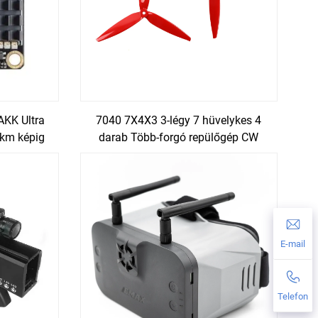
AKK Ultra
7040 7X4X3 3-légy 7 hüvelykes 4
 km képig
darab Több-forgó repülőgép CW
épképzés
CCW Szénszál propeller FPV Drone
szek
tartozékok
E-mail
Telefon