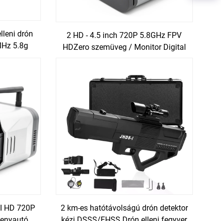
lleni drón
2 HD - 4.5 inch 720P 5.8GHz FPV
MHz 5.8g
HDZero szemüveg / Monitor Digital
900MHz
HD FPV Videó szemüveg drón
versenyzés
II HD 720P
2 km-es hatótávolságú drón detektor
senyautó
kézi DSSS/FHSS Drón elleni fegyver