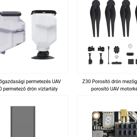
őgazdasági permetezés UAV
Z30 Porosító drón mező
 permetező drón víztartály
porosító UAV motorké
alkatrészei