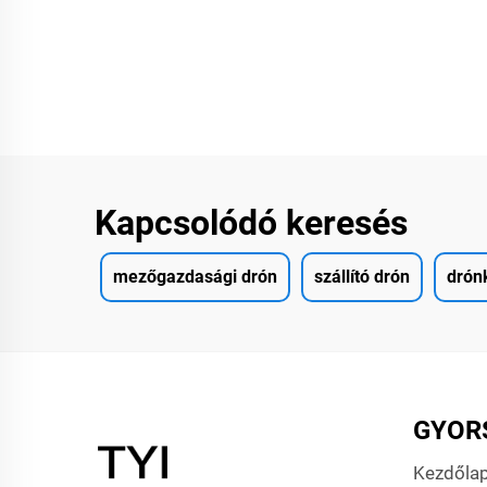
videó
sz
Kapcsolódó keresés
mezőgazdasági drón
szállító drón
drón
GYOR
Kezdőla