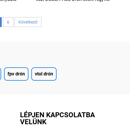
ek
150W Védelmi berendezés UAV-ra
6
Következő
fpv drón
vtol drón
LÉPJEN KAPCSOLATBA
VELÜNK