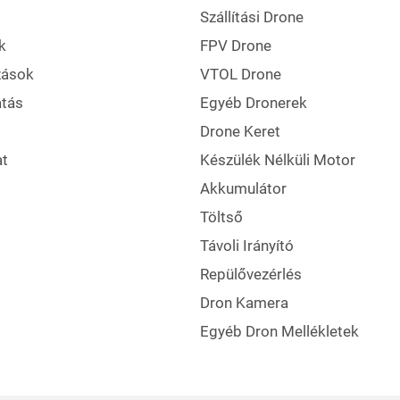
Szállítási Drone
k
FPV Drone
zások
VTOL Drone
atás
Egyéb Dronerek
Drone Keret
t
Készülék Nélküli Motor
Akkumulátor
Töltső
Távoli Irányító
Repülővezérlés
Dron Kamera
Egyéb Dron Mellékletek