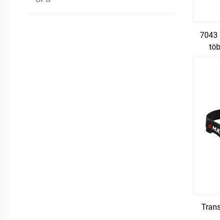
7043 
tö
Sz
Trans