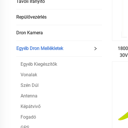
Távoli Irányító
Repülővezérlés
Dron Kamera
1800
Egyéb Dron Mellékletek
30V
Egyéb Kiegészítők
Vonalak
Szén Dúl
Antenna
Képátvivő
Fogadó
GPS