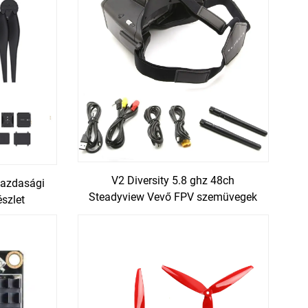
V2 Diversity 5.8 ghz 48ch
gazdasági
Steadyview Vevő FPV szemüvegek
szlet
DVR-vel