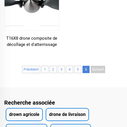
T16X8 drone composite de
décollage et d'atterrissage
vertical VTOL hélice pliable
en polymère en fibre de
carbone à aile fixe verticale
16*8
Précédent
1
2
3
4
5
6
Suivant
Recherche associée
drown agricole
drone de livraison