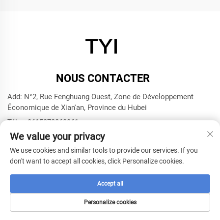
NOUS CONTACTER
Add: N°2, Rue Fenghuang Ouest, Zone de Développement
Économique de Xian'an, Province du Hubei
Tél. :
+8615272063961
We value your privacy
E-mail :
[email protected]
We use cookies and similar tools to provide our services. If you
don't want to accept all cookies, click Personalize cookies.
Droits d'auteur © 2025 par Xianning TYI Model Technology
Company -
Politique de confidentialité
Accept all
Personalize cookies