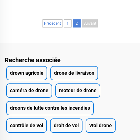
GPS et caméra T12
intelligente
Précédent
1
2
Suivant
Recherche associée
drown agricole
drone de livraison
caméra de drone
moteur de drone
droons de lutte contre les incendies
contrôle de vol
droit de vol
vtol drone