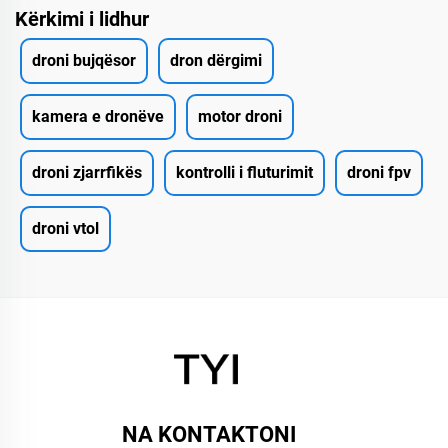
Kërkimi i lidhur
droni bujqësor
dron dërgimi
kamera e dronëve
motor droni
droni zjarrfikës
kontrolli i fluturimit
droni fpv
droni vtol
NA KONTAKTONI