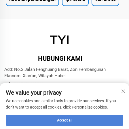
HUBUNGI KAMI
Add: No.2 Jalan Fenghuang Barat, Zon Pembangunan
Ekonomi Xian'an, Wilayah Hubei
Tel:
+8615272063961
We value your privacy
E-mel:
[email protected]
We use cookies and similar tools to provide our services. If you
don't want to accept all cookies, click Personalize cookies.
Hak Cipta © 2025 oleh Syarikat Teknologi Model Xianning
TYI -
Dasar Privasi
Accept all