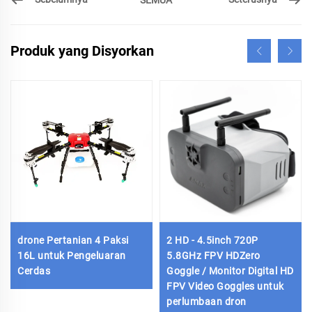
Produk yang Disyorkan
drone Pertanian 4 Paksi
2 HD - 4.5inch 720P
16L untuk Pengeluaran
5.8GHz FPV HDZero
Cerdas
Goggle / Monitor Digital HD
FPV Video Goggles untuk
perlumbaan dron