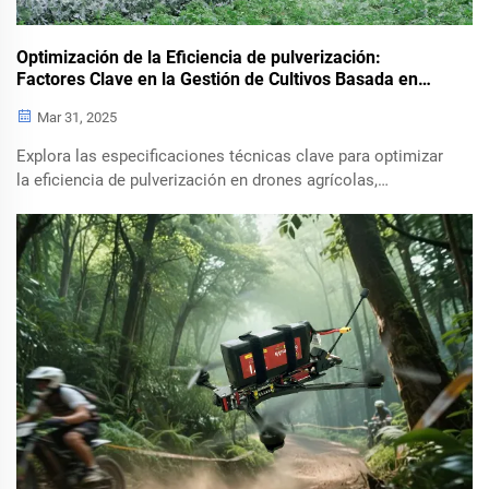
Optimización de la Eficiencia de pulverización:
Factores Clave en la Gestión de Cultivos Basada en
Drones
Mar 31, 2025
Explora las especificaciones técnicas clave para optimizar
la eficiencia de pulverización en drones agrícolas,
incluyendo la capacidad de carga, la duración de la batería
y los sistemas de navegación como el mapeo GPS y la
evitación de obstáculos. Descubre los principales modelos
de drones agrícolas y profundiza en los factores
ambientales que impactan la efectividad de la
pulverización.