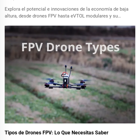
Explora el potencial e innovaciones de la economía de baja
altura, desde drones FPV hasta eVTOL modulares y su
impacto económico de 2023 a 2035. Descubre cómo las
reformas del espacio aéreo y los protocolos de seguridad
son esenciales para habilitar la movilidad aérea urbana,
operaciones agrícolas y redes de respuesta de emergencia.
Averigua sobre la competitividad global en Movilidad Aérea
Avanzada (AAM) y las proyecciones de crecimiento para
los sectores tecnológicos de baja altura.
Tipos de Drones FPV: Lo Que Necesitas Saber