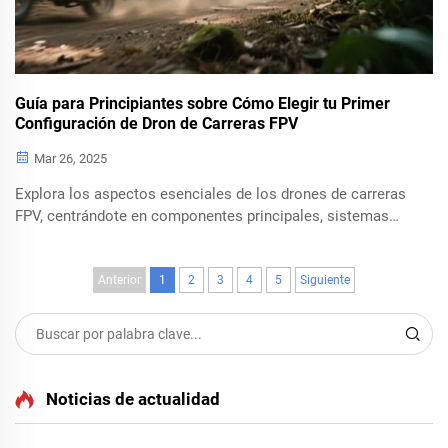
Guía para Principiantes sobre Cómo Elegir tu Primer
Configuración de Dron de Carreras FPV
Mar 26, 2025
Explora los aspectos esenciales de los drones de carreras
FPV, centrándote en componentes principales, sistemas
analógicos vs. digitales, factores de costo y las mejores
opciones para principiantes. ¡Amplía tus conocimientos en
carreras de drones ahora!
Anterior
1
2
3
4
5
Siguiente
Noticias de actualidad