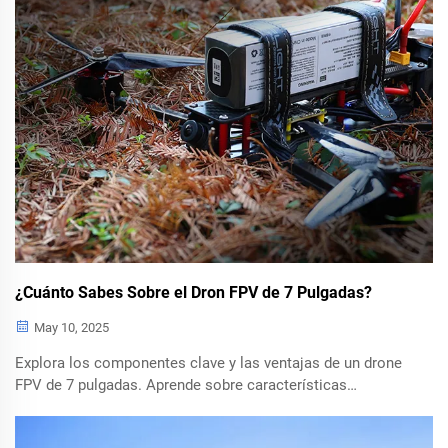
¿Cuánto Sabes Sobre el Dron FPV de 7 Pulgadas?
May 10, 2025
Explora los componentes clave y las ventajas de un drone
FPV de 7 pulgadas. Aprende sobre características
esenciales como la durabilidad del marco, motores
eléctricos, cámaras de alta calidad y más. Descubre los