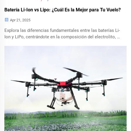
Batería Li-Ion vs Lipo: ¿Cuál Es la Mejor para Tu Vuelo?
Apr 21, 2025
Explora las diferencias fundamentales entre las baterías Li-
Ion y LiPo, centrándote en la composición del electrolito, la
estructura física y su impacto en el vuelo de los drones.
Aprende cómo estos factores afectan el rendimiento del
dron, la estabilidad térmica y los riesgos de hinchazón en
los estabilizadores de cámara. Entiende qué batería es la
adecuada para carreras FPV y fotografía aérea.