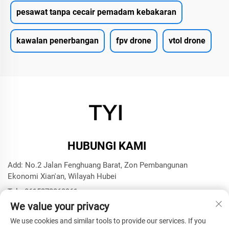
pesawat tanpa cecair pemadam kebakaran
kawalan penerbangan
fpv drone
vtol drone
HUBUNGI KAMI
Add: No.2 Jalan Fenghuang Barat, Zon Pembangunan
Ekonomi Xian'an, Wilayah Hubei
Tel:
+8615272063961
We value your privacy
E-mel:
[email protected]
We use cookies and similar tools to provide our services. If you