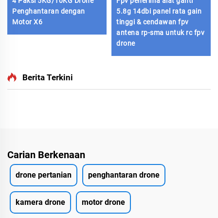
4 Paksi 5KG/10KG Drone
Fpv penerima alat ganti
Penghantaran dengan
5.8g 14dbi panel rata gain
Motor X6
tinggi & cendawan fpv
antena rp-sma untuk rc fpv
drone
Berita Terkini
Carian Berkenaan
drone pertanian
penghantaran drone
kamera drone
motor drone