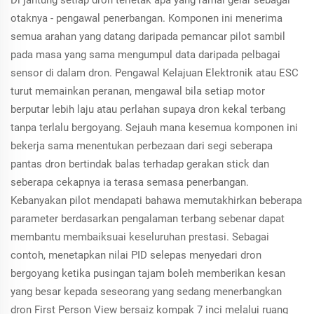
Di jantung setiap dron terletak apa yang ramai gelar sebagai
otaknya - pengawal penerbangan. Komponen ini menerima
semua arahan yang datang daripada pemancar pilot sambil
pada masa yang sama mengumpul data daripada pelbagai
sensor di dalam dron. Pengawal Kelajuan Elektronik atau ESC
turut memainkan peranan, mengawal bila setiap motor
berputar lebih laju atau perlahan supaya dron kekal terbang
tanpa terlalu bergoyang. Sejauh mana kesemua komponen ini
bekerja sama menentukan perbezaan dari segi seberapa
pantas dron bertindak balas terhadap gerakan stick dan
seberapa cekapnya ia terasa semasa penerbangan.
Kebanyakan pilot mendapati bahawa memutakhirkan beberapa
parameter berdasarkan pengalaman terbang sebenar dapat
membantu membaiksuai keseluruhan prestasi. Sebagai
contoh, menetapkan nilai PID selepas menyedari dron
bergoyang ketika pusingan tajam boleh memberikan kesan
yang besar kepada seseorang yang sedang menerbangkan
dron First Person View bersaiz kompak 7 inci melalui ruang