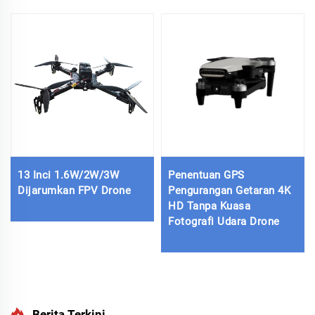
13 Inci 1.6W/2W/3W
Penentuan GPS
Dijarumkan FPV Drone
Pengurangan Getaran 4K
HD Tanpa Kuasa
Fotografi Udara Drone
Berita Terkini