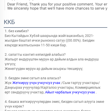
ККБ
1. биз кимбиз?   
Биз Кытайдын Хубэй шаарында жайгашканбыз, 2021-
жылдан баштап ички рынокко сатуу ((00.00%). Биздин 
кеңседе жалпысынан 11-50 киши бар. 
2. сапатты кантип кепилдей алабыз?   
Жапырт өндүрүштөн мурун ар дайым алдын ала өндүрүш 
үлгүсү;   
Жөнөтүүдөн мурун ар дайым акыркы текшерүү;   
3. бизден эмне сатып ала аласыз?   
Жүк 
Жеткирүү үчүн учкучсуз учак 
/Сым тартуу учактары/
Даңкыраа учуучулар/Карталоо учактары, Коммерциялык 
өрт сөндүрүүчү учактар, 
Айыл чарбалык учкучсуз учак 
.
4. башка жеткирүүчүлөрдөн эмес, бизден сатып алууга эмне 
үчүн керек?   