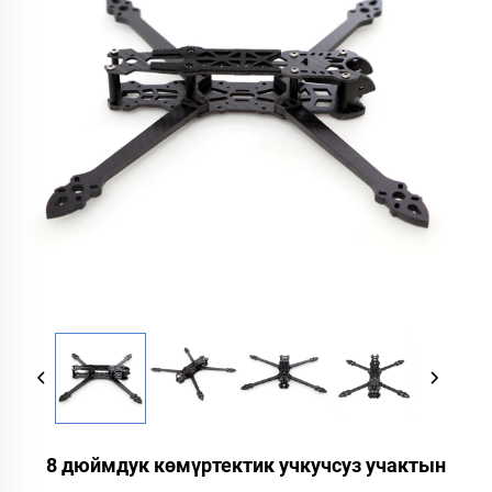
8 дюймдук көмүртектик учкучсуз учактын