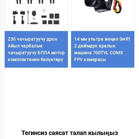
Z30 чачыратуучу дрон
14 мм ультра жеңил Swift
Айыл чарбалык
2 дюймдук аралык
чачыратуучу БПЛА мотор
машина 700TVL COMS
комплектинин бөлүктөрү
FPV камерасы
Тегинсиз саясат талап кылыңыз