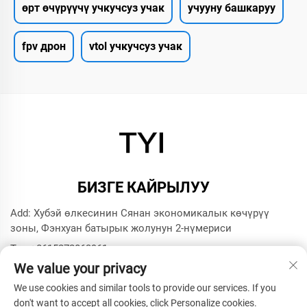
өрт өчүрүүчү учкучсуз учак
учууну башкаруу
fpv дрон
vtol учкучсуз учак
БИЗГЕ КАЙРЫЛУУ
Add: Хубэй өлкесинин Сянан экономикалык көчүрүү
зоны, Фэнхуан батырык жолунун 2-нүмериси
Тел:
+8615272063961
We value your privacy
Э-почта:
[email protected]
We use cookies and similar tools to provide our services. If you
don't want to accept all cookies, click Personalize cookies.