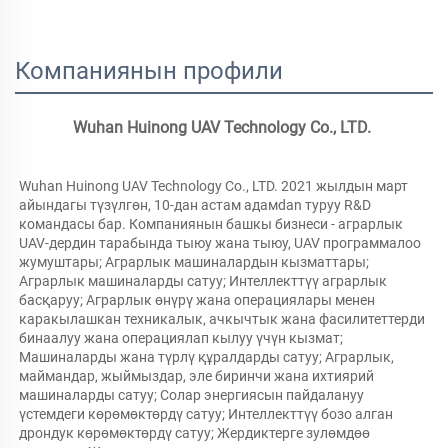
Компаниянын профили
Wuhan Huinong UAV Technology Co., LTD. 
Wuhan Huinong UAV Technology Co., LTD. 2021 жылдын март 
айындагы түзүлгөн, 10-дан астам адамdan туруу R&D 
командасы бар. Компаниянын башкы бизнеси - аграрлык 
UAV-дердин тарабында тыюу жана тыюу, UAV программалоо 
жумуштары; Аграрлык машиналардын кызматтары; 
Аграрлык машиналарды сатуу; Интеллекттүү аграрлык 
басқаруу; Аграрлык өнүрү жана операциялары менен 
каракылашкан техникалык, ачкычтык жана фасилитеттерди 
бинаалуу жана операциялап кылуу үчүн кызмат; 
Машиналарды жана түрлү құралдарды сатуу; Аграрлык, 
маймандар, жыймыздар, эле биринчи жана ихтиярий 
машиналарды сатуу; Солар энергиясын пайдалануу 
үстемдеги көрөмөктөрдү сатуу; Интеллекттүү бозо алган 
дрондук көрөмөктөрдү сатуу; Жердиктерге зулөмдөө 