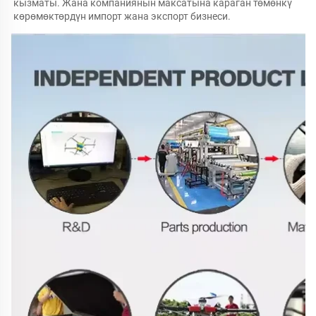
кызматы. Жана компаниянын максатына караган төмөнкү 
көрөмөктөрдүн импорт жана экспорт бизнеси. 