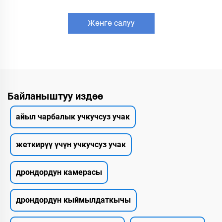
Жөнгө салуу
Байланыштуу издөө
айыл чарбалык учкучсуз учак
жеткирүү үчүн учкучсуз учак
дрондордун камерасы
дрондордун кыймылдаткычы