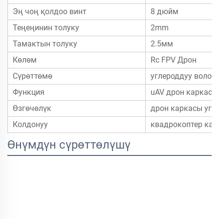
Эң чоң қолдоо винт
8 дюйм
Теңеңинин толуку
2mm
Тамактын толуку
2.5мм
Көлөм
Rc FPV Дрон
Сүрөттөмө
углероддуу волок
Функция
uAV дрон каркасы
Өзгөчөлүк
дрон каркасы угл
Колдонуу
квадрокоптер кар
Өнүмдүн сүрөттөлүшү