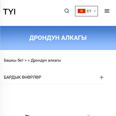
KY
ДРОНДУН АЛКАГЫ
Башкы бет >
>
Дрондун алкагы
БАРДЫК ӨНӨРЛӨР