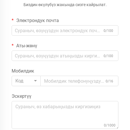
Биздин өкүлүбүз жакында сизге кайрылат.
Электрондук почта
0/100
Аты-жөнү
0/100
Мобилдик
Код
0/16
Эскертүү
0/1000