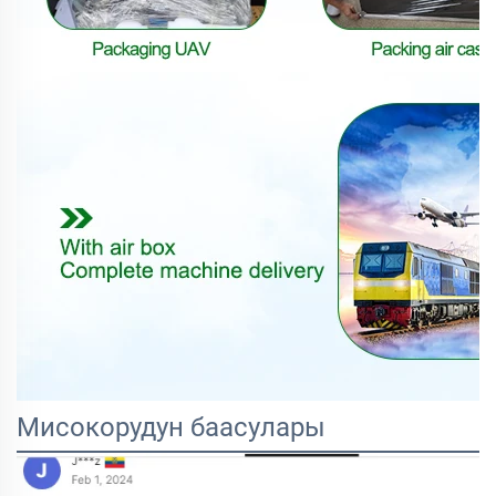
Мисокорудун баасулары