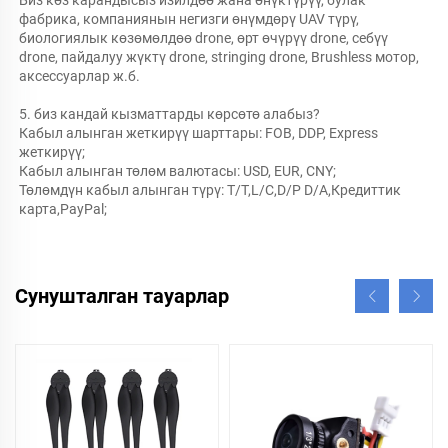
Биз көз карандысыз изилдөө жана өнүктүрүү, булак 
фабрика, компаниянын негизги өнүмдөрү UAV түрү, 
биологиялык көзөмөлдөө drone, өрт өчүрүү drone, себүү 
drone, пайдалуу жүктү drone, stringing drone, Brushless мотор, 
аксессуарлар ж.б. 
5. биз кандай кызматтарды көрсөтө алабыз?   
Кабыл алынган жеткирүү шарттары: FOB, DDP, Express 
жеткирүү; 
Кабыл алынган төлөм валютасы: USD, EUR, CNY; 
Төлөмдүн кабыл алынган түрү: T/T,L/C,D/P D/A,Кредиттик 
карта,PayPal; 
Сунушталган тауарлар