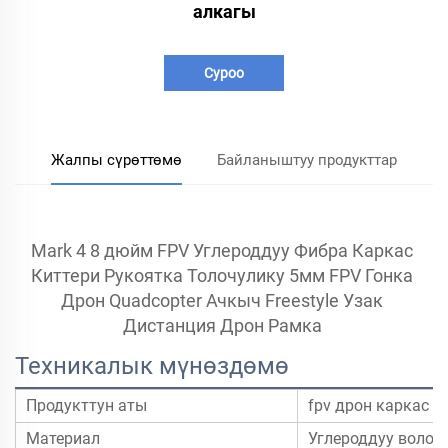
алкагы
Суроо
Жалпы сүрөттөмө
Байланыштуу продукттар
Mark 4 8 дюйм FPV Углероддуу Фибра Каркас 
Киттери Рукоятка Толочулику 5мм FPV Гонка 
Дрон Quadcopter Ачкыч Freestyle Узак 
Дистанция Дрон 
Рамка 
Техникалык мүнөздөмө
Продукттун аты
fpv дрон каркас к
Материал
Углероддуу волок