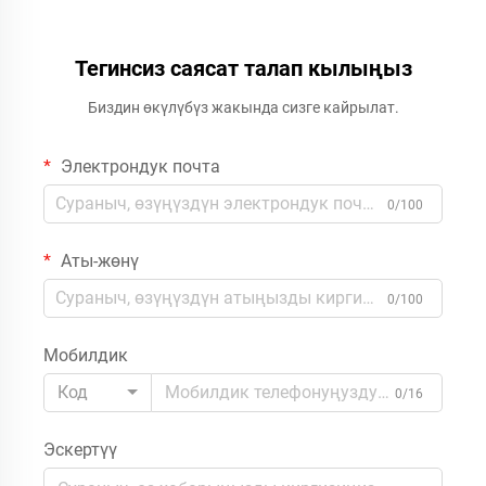
Тегинсиз саясат талап кылыңыз
Биздин өкүлүбүз жакында сизге кайрылат.
Электрондук почта
0/100
Аты-жөнү
0/100
Мобилдик
Код
0/16
Эскертүү