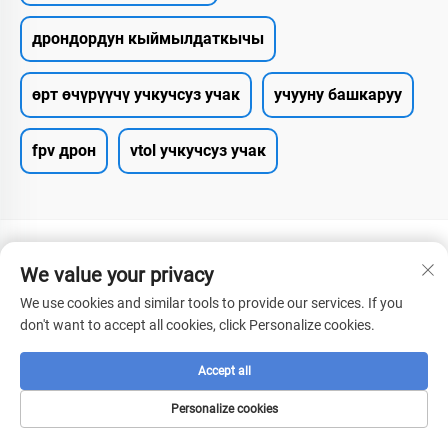
дрондордун кыймылдаткычы
өрт өчүрүүчү учкучсуз учак
учууну башкаруу
fpv дрон
vtol учкучсуз учак
We value your privacy
We use cookies and similar tools to provide our services. If you
don't want to accept all cookies, click Personalize cookies.
БИЗГЕ КАЙРЫЛУУ
Accept all
Add: Хубэй өлкесинин Сянан экономикалык көчүрүү
Personalize cookies
зоны, Фэнхуан батырык жолунун 2-нүмериси
Тел:
+8615272063961