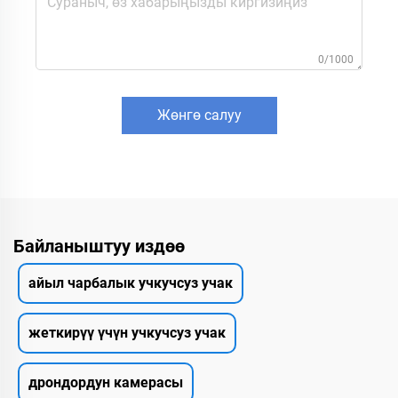
0/1000
Жөнгө салуу
Байланыштуу издөө
айыл чарбалык учкучсуз учак
жеткирүү үчүн учкучсуз учак
дрондордун камерасы