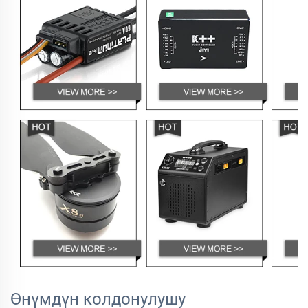
Өнүмдүн колдонулушу