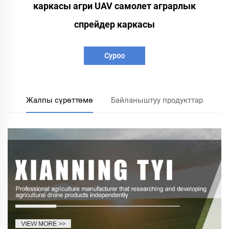
каркасы агри UAV самолет аграрлык
спрейдер каркасы
Суроо
Жалпы сүрөттөмө
Байланыштуу продукттар