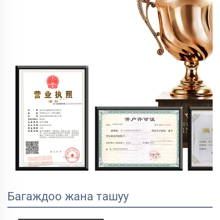
Багаждоо жана ташуу