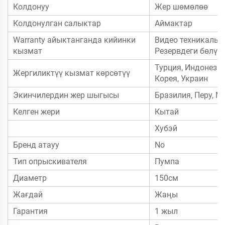
Колдонуу
Жер шөмөлөө
Колдонулган салыктар
Аймактар
Warranty айыктанганда кийинки
Видео техникалык 
кызмат
Резервдеги бөлүг
Турция, Индонезия
Жергиликтүү кызмат көрсөтүү
Корея, Украин
Экинчилердин жер шыгысы
Бразилия, Перу, М
Келген жери
Кытай
Хубэй
Бренд атауу
No
Тип опрыскивателя
Пумпа
Диаметр
150см
Жағдай
Жаңы
Гарантия
1 жыл