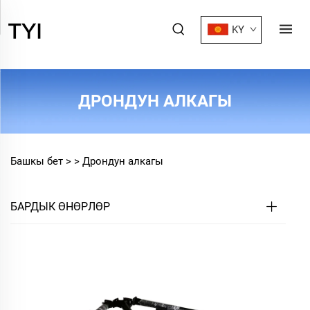
KY
ДРОНДУН АЛКАГЫ
Башкы бет >
>
Дрондун алкагы
БАРДЫК ӨНӨРЛӨР