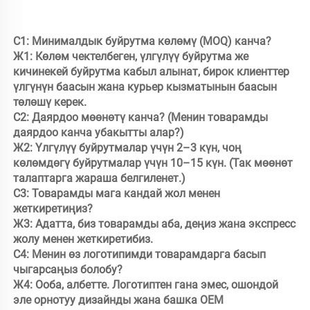
С1: Минималдык буйрутма көлөмү (MOQ) канча? 

Ж1: Көлөм чектелбеген, үлгүлүү буйрутма же 
кичинекей буйрутма кабыл алынат, бирок клиенттер 
үлгүнүн баасын жана курьер кызматынын баасын 
төлөшү керек.

С2: Даярдоо мөөнөтү канча? (Менин товарамды 
даярдоо канча убакытты алар?)

Ж2: Үлгүлүү буйрутмалар үчүн 2–3 күн, чоң 
көлөмдөгү буйрутмалар үчүн 10–15 күн. (Так мөөнөт 
талаптарга жараша белгиленет.)

С3: Товарамды мага кандай жол менен 
жеткиретиңиз?

Ж3: Адатта, биз товарамды аба, деңиз жана экспресс 
жолу менен жеткиретибиз.

С4: Менин өз логотипимди товарамдарга басып 
чыгарсаңыз болобу?

Ж4: Ооба, албетте. Логотиптен гана эмес, ошондой 
эле орнотуу дизайнды жана башка OEM 