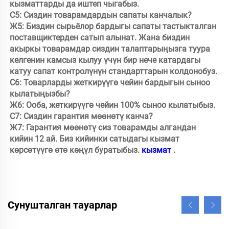
кызматтарды да иштеп чыгабыз.

С5: Сиздин товарамдардын сапаты канчалык?

Ж5: Биздин сырьёлор бардыгы сапаты тастыкталган 
поставщиктерден сатып алынат. Жана биздин 
акыркы товарамдар сиздин талаптарыңызга туура 
келгенин камсыз кылуу үчүн бир нече катардагы 
катуу сапат контролүнүн стандарттарын колдонобуз.

С6: Товарларды жеткирүүгө чейин бардыгын сыноо 
кылатыңызбы?

Ж6: Ооба, жеткирүүгө чейин 100% сыноо кылатыбыз.

С7: Сиздин гарантия мөөнөтү канча?

Ж7: Гарантия мөөнөтү сиз товарамды алгандан 
кийин 12 ай. Биз кийинки сатыдагы кызмат 
көрсөтүүгө өтө көңүл буратыбыз. 
кызмат 
.
Сунушталган тауарлар