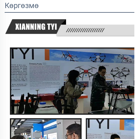
Көргөзмө