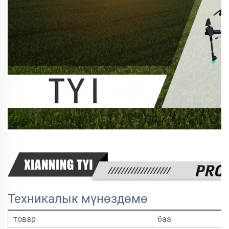
Техникалык мүнөздөмө
товар
баа