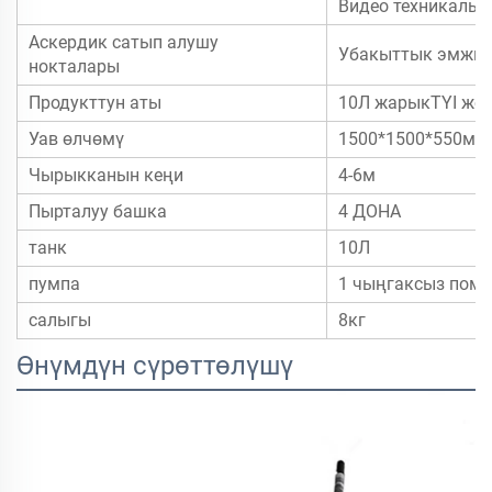
Видео техникалык
Аскердик сатып алушу
Убакыттык эмжит
нокталары
Продукттун аты
10Л жарыкTYI жер
Уав өлчөмү
1500*1500*550мм
Чырыкканын кеңи
4-6м
Пырталуу башка
4 ДОНА
танк
10Л
пумпа
1 чыңгаксыз пом
салыгы
8кг
Өнүмдүн сүрөттөлүшү