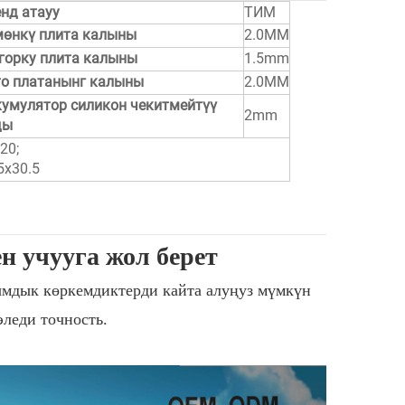
нд атауу
ТИМ
мөнкү плита калыны
2.0MM
горку плита калыны
1.5mm
то платанынг калыны
2.0MM
умулятор силикон чекитмейтүү
2mm
ды
20;
5x30.5
н учууга жол берет
ымдык көркемдиктерди кайта алуңуз мүмкүн
леди точность.