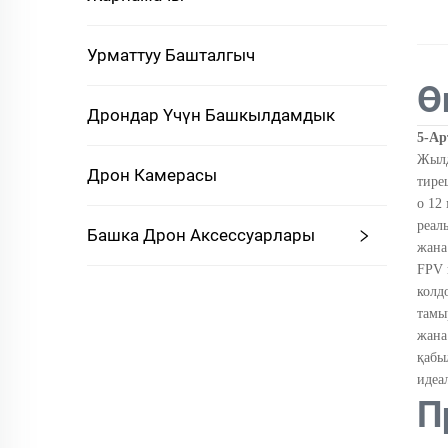
Урматтуу Башталгыч
Ө
Дрондар Үчүн Башкылдамдык
5-Ар
Жылд
Дрон Камерасы
тире
о 12
реал
Башка Дрон Аксессуарлары
жана
FPV 
колд
тамы
жана
қабы
идеа
П