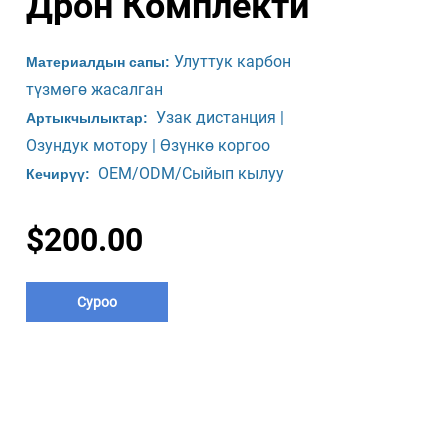
Дрон Комплекти
Улуттук карбон
Материалдын сапы:
түзмөгө жасалган
Узак дистанция |
Артыкчылыктар:
Озундук мотору | Өзүнкө коргоо
OEM/ODM/Сыйып кылуу
Кечирүү:
$200.00
Суроо