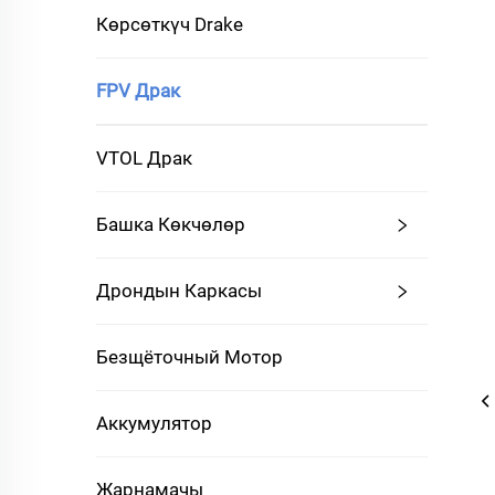
Көрсөткүч Drake
FPV Драк
VTOL Драк
Башка Көкчөлөр
Дрондын Каркасы
Безщёточный Мотор
Аккумулятор
Жарнамачы