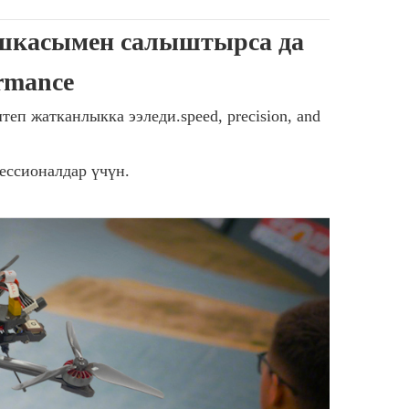
шкасымен салыштырса да
ormance
еп жатканлыкка ээледи.speed, precision, and
ессионалдар үчүн.