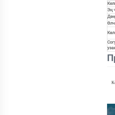
Кел
Эң 
Дөң
Өлч
Көл
Сог
уза
П
К