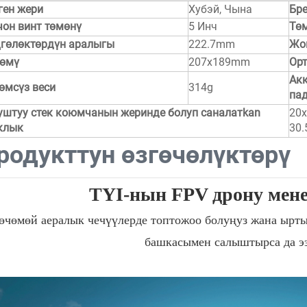
ген жери
Хубэй, Чына
Бре
чон винт төмөнү
5 Инч
Тө
гөлөктөрдүн аралыгы
222.7mm
Жо
өмү
207x189mm
Ор
Акк
өмсүз веси
314g
па
уштуу стек коюмчанын жеринде болуп саналатkan
20x
клык
30.
родукттун өзгөчөлүктөрү
TYI-нын FPV дрону мене
өчөмөй аералык чечүүлерде топтожоо болуңуз жана ырт
башкасымен салыштырса да ээ