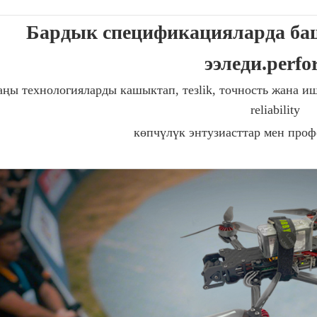
Бардык спецификацияларда ба
ээледи.perf
ңы технологияларды кашыктап, тезlik, точность жана ишт
reliability
көпчүлүк энтузиасттар мен проф