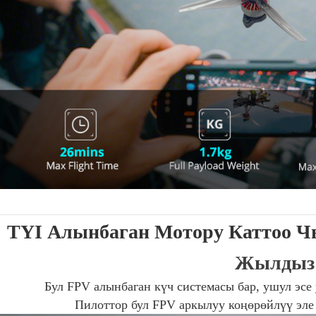
TYI Алынбаган Мотору Каттоо 
Жылдыз
Бул FPV алынбаган күч системасы бар, ушул эсе
Пилоттор бул FPV аркылуу коңөрөйлүү эле