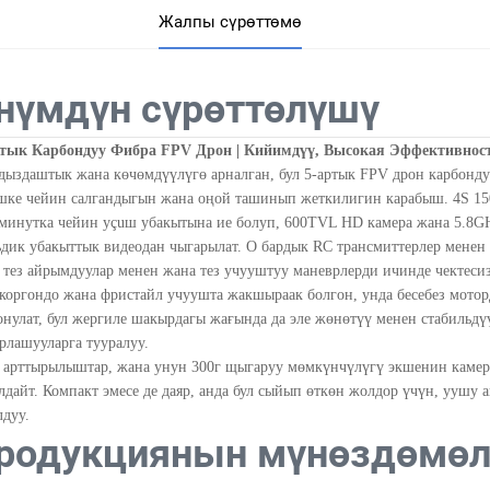
Жалпы сүрөттөмө
нүмдүн сүрөттөлүшү
тык Карбондуу Фибра FPV Дрон | Кийимдүү, Высокая Эффективнос
ыздаштык жана көчөмдүүлүгө арналган, бул 5-артык FPV дрон карбонду
шке чейин салгандыгын жана оңой ташинып жеткилигин карабыш. 4S 150
 минутка чейин уçuш убакытына ие болуп, 600TVL HD камера жана 5.8G
ьдик убакыттык видеодан чыгарылат. О бардык RC трансмиттерлер менен
 тез айрымдуулар менен жана тез учууштуу маневрлерди ичинде чектесиз
коргондо жана фристайл учуушта жакшыраак болгон, унда бесебез мотор
онулат, бул жергиле шакырдагы жағында да эле жөнөтүү менен стабильд
рлашууларга тууралуу.
 арттырылыштар, жана унун 300г щыгаруу мөмкүнчүлүгү экшенин камер
лдайт. Компакт эмесе де даяр, анда бул сыйып өткөн жолдор үчүн, уушу
лдуу.
родукциянын мүнөздөмөл