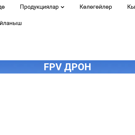
дө
Продукциялар
Көлөгөйлөр
Кы
айланыш
FPV ДРОН