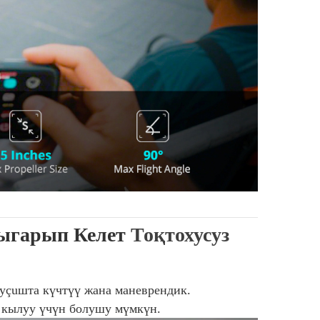
Чыгарып Келет
Тоқтохусуз
 уçuшта күчтүү жана маневрендик.
 кылуу үчүн болушу мүмкүн.