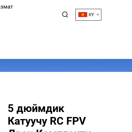
змат
KY
5 дюймдик
Катуучу RC FPV