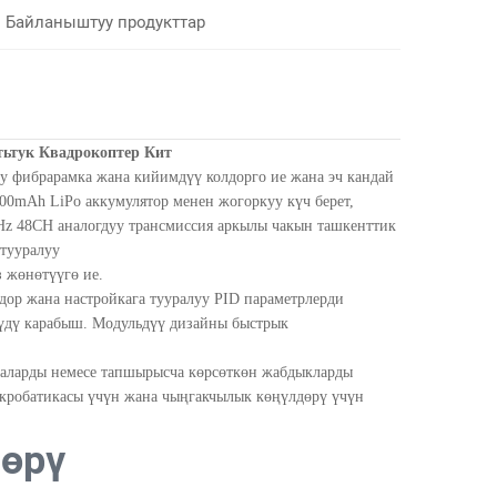
Байланыштуу продукттар
тьтук Квадрокоптер Кит
у фибрарамка жана кийимдүү колдорго ие жана эч кандай
0mAh LiPo аккумулятор менен жогоркуу күч берет,
Hz 48CH аналогдуу трансмиссия аркылы чакын ташкенттик
 тууралуу
 жөнөтүүгө ие.
дор жана настройкага тууралуу PID параметрлерди
үүдү карабыш. Модульдүү дизайны быстрык
аларды немесе тапшырысча көрсөткөн жабдыкларды
 акробатикасы үчүн жана чыңгакчылык көңүлдөрү үчүн
өрү