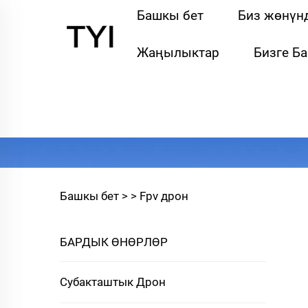
Башкы бет
Биз жөнүн
Жаңылыктар
Бизге Б
Башкы бет >
>
Fpv дрон
БАРДЫК ӨНӨРЛӨР
Субакташтык Дрон