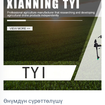
Өнүмдүн сүрөттөлүшү