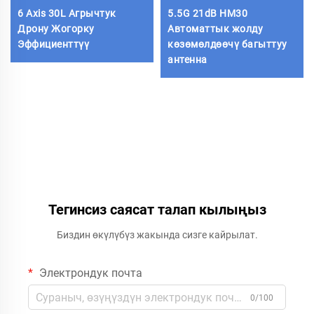
6 Axis 30L Агрычтук
5.5G 21dB HM30
Дрону Жогорку
Автоматтык жолду
Эффициенттүү
көзөмөлдөөчү багыттуу
антенна
Тегинсиз саясат талап кылыңыз
Биздин өкүлүбүз жакында сизге кайрылат.
Электрондук почта
0/100