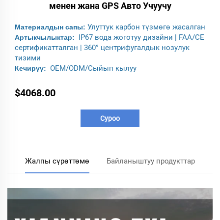
менен жана GPS Авто Учуучу
Улуттук карбон түзмөгө жасалган
Материалдын сапы:
IP67 вода жоготуу дизайни | FAA/CE
Артыкчылыктар:
сертификатталган | 360° центрифугалдык нозулук
тизими
OEM/ODM/Сыйып кылуу
Кечирүү:
$4068.00
Суроо
Жалпы сүрөттөмө
Байланыштуу продукттар