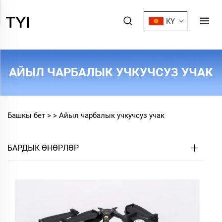
KY
АЙЫЛ ЧАРБАЛЫК УЧКУЧСУЗ УЧАК
Башкы бет >
>
Айыл чарбалык учкучсуз учак
БАРДЫК ӨНӨРЛӨР