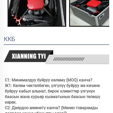
ККБ
С1: Минималдуу буйруу көлөмү (MOQ) канча? 

Ж1: Көлөм чектелбеген, үлгүлүү буйруу же кичине 
буйруу кабыл алынат, бирок клиенттер үлгүнүн 
баасын жана курьер кызматынын баасын төлөшү 
керек. 

С2: Даярдоо мөөнөтү канча? (Менин товарамды 