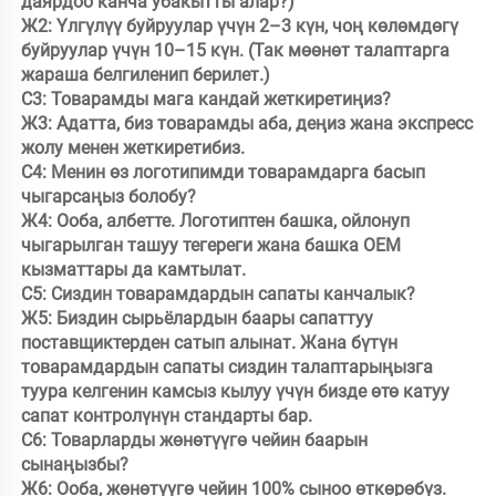
даярдоо канча убакытты алар?) 

Ж2: Үлгүлүү буйруулар үчүн 2–3 күн, чоң көлөмдөгү 
буйруулар үчүн 10–15 күн. (Так мөөнөт талаптарга 
жараша белгиленип берилет.) 

С3: Товарамды мага кандай жеткиретиңиз? 

Ж3: Адатта, биз товарамды аба, деңиз жана экспресс 
жолу менен жеткиретибиз. 

С4: Менин өз логотипимди товарамдарга басып 
чыгарсаңыз болобу? 

Ж4: Ооба, албетте. Логотиптен башка, ойлонуп 
чыгарылган ташуу тегереги жана башка OEM 
кызматтары да камтылат. 

С5: Сиздин товарамдардын сапаты канчалык? 

Ж5: Биздин сырьёлардын баары сапаттуу 
поставщиктерден сатып алынат. Жана бүтүн 
товарамдардын сапаты сиздин талаптарыңызга 
туура келгенин камсыз кылуу үчүн бизде өтө катуу 
сапат контролүнүн стандарты бар. 

С6: Товарларды жөнөтүүгө чейин баарын 
сынаңызбы? 

Ж6: Ооба, жөнөтүүгө чейин 100% сыноо өткөрөбүз. 
