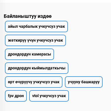
Байланыштуу издөө
айыл чарбалык учкучсуз учак
жеткирүү үчүн учкучсуз учак
дрондордун камерасы
дрондордун кыймылдаткычы
өрт өчүрүүчү учкучсуз учак
учууну башкаруу
fpv дрон
vtol учкучсуз учак