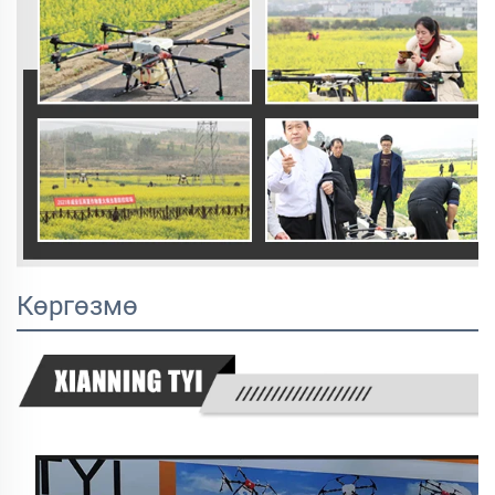
Көргөзмө