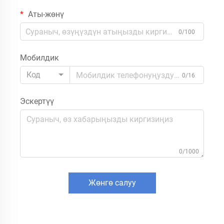
Аты-жөнү
0/100
Мобилдик
Код
0/16
Эскертүү
0/1000
Жөнгө салуу