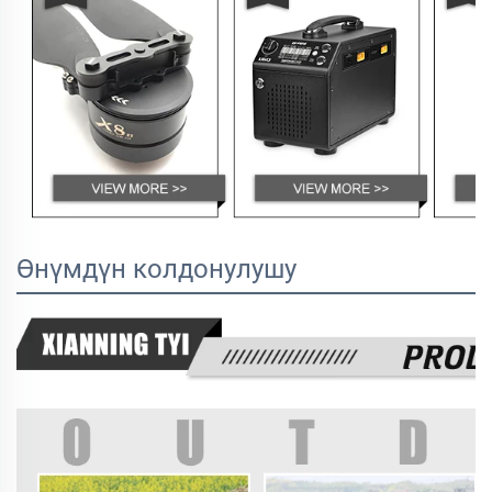
Өнүмдүн колдонулушу