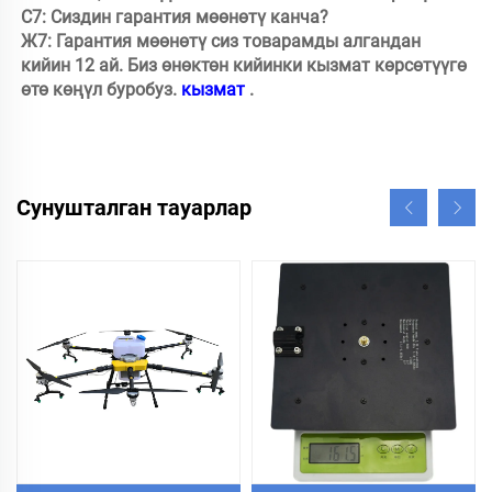
С7: Сиздин гарантия мөөнөтү канча? 

Ж7: Гарантия мөөнөтү сиз товарамды алгандан 
кийин 12 ай. Биз өнөктөн кийинки кызмат көрсөтүүгө 
өтө көңүл буробуз. 
кызмат 
.
Сунушталган тауарлар