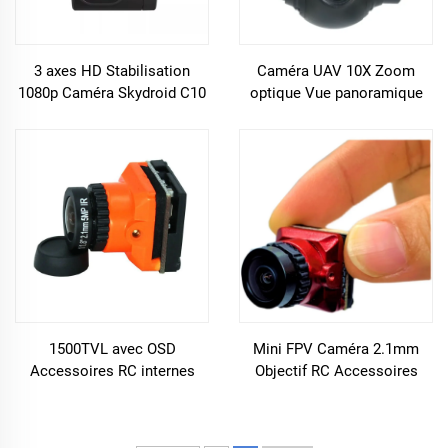
3 axes HD Stabilisation
Caméra UAV 10X Zoom
1080p Caméra Skydroid C10
optique Vue panoramique
Gimbal Caméra compatible
Drone Gimbal Caméra FPV
avec les drones multi-rotor
Caméra Mini Razer pour le
Avions Quadcopter
bricolage UAV
1500TVL avec OSD
Mini FPV Caméra 2.1mm
Accessoires RC internes
Objectif RC Accessoires
Mini FPV Caméra 2.1mm
OSD Intérieur B19 5V-30V
Lentille B19 Caméra