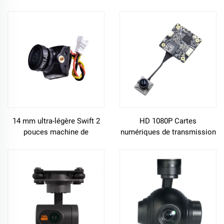
1/3 pouce
drones accessoires
14 mm ultra-légère Swift 2
HD 1080P Cartes
pouces machine de
numériques de transmission
traversée 700TVL COMS FPV
6.8G Avatar léger
caméra