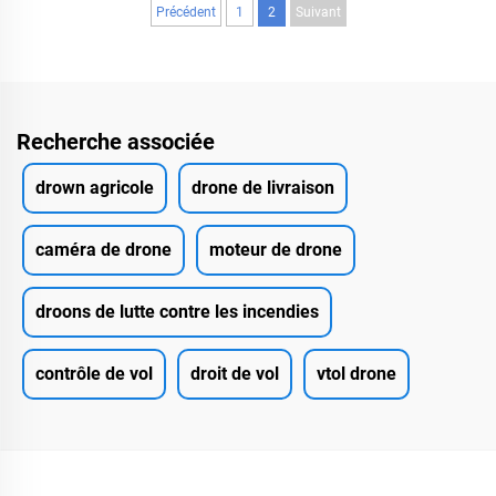
Précédent
1
2
Suivant
Recherche associée
drown agricole
drone de livraison
caméra de drone
moteur de drone
droons de lutte contre les incendies
contrôle de vol
droit de vol
vtol drone