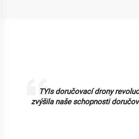
TYIs doručovací drony revoluci
up ve
zvýšila naše schopnosti doručov