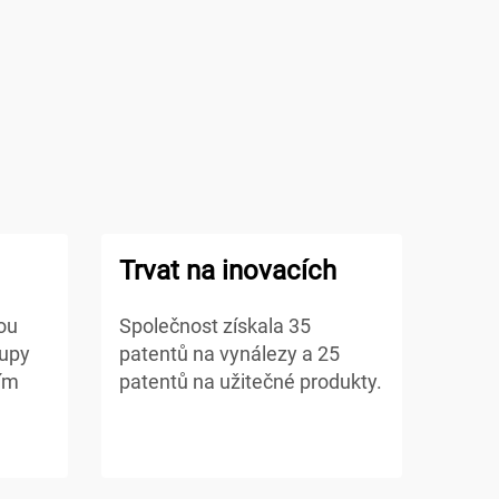
Trvat na inovacích
kou
Společnost získala 35
tupy
patentů na vynálezy a 25
ním
patentů na užitečné produkty.