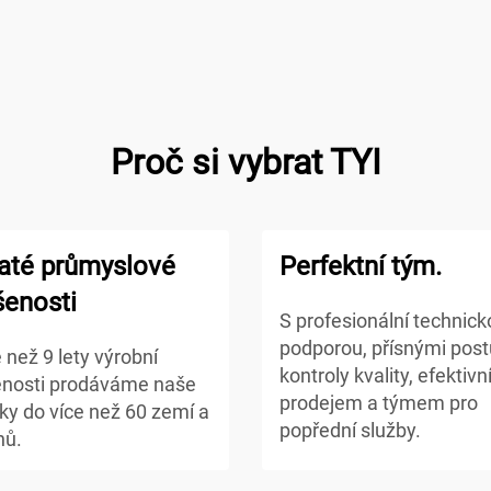
Proč si vybrat TYI
até průmyslové
Perfektní tým.
šenosti
S profesionální technic
podporou, přísnými pos
e než 9 lety výrobní
kontroly kvality, efektiv
nosti prodáváme naše
prodejem a týmem pro
ky do více než 60 zemí a
popřední služby.
nů.