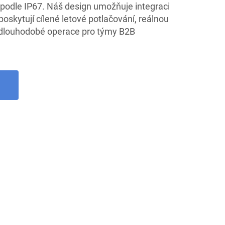
u podle IP67. Náš design umožňuje integraci
poskytují cílené letové potlačování, reálnou
 dlouhodobé operace pro týmy B2B