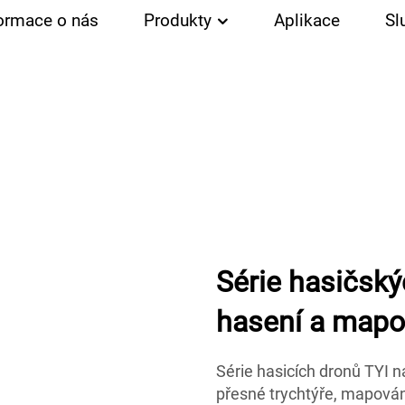
ormace o nás
Produkty
Aplikace
Sl
Série hasičský
hasení a mapo
Série hasicích dronů TYI n
přesné trychtýře, mapován