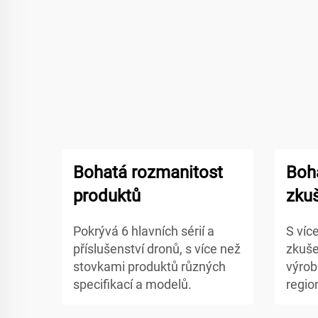
Bohatá rozmanitost
Boh
produktů
zku
Pokrývá 6 hlavních sérií a
S víc
příslušenství dronů, s více než
zkuše
stovkami produktů různých
výrob
specifikací a modelů.
regio