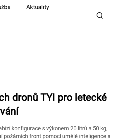
užba
Aktuality
ch dronů TYI pro letecké
vání
abízí konfigurace s výkonem 20 litrů a 50 kg,
í požárních front pomocí umělé inteligence a