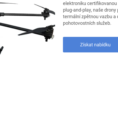
elektroniku certifikovano
plug-and-play, naše drony 
termální zpětnou vazbu a
pohotovostních služeb.
Získat nabídku