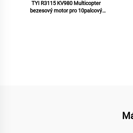
TYI R3115 KV980 Multicopter
bezesový motor pro 10palcový
FPV závodní dron
Má