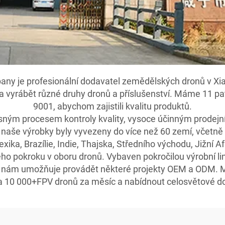
ny je profesionální dodavatel zemědělských dronů v Xia
a vyrábět různé druhy dronů a příslušenství. Máme 11 pat
9001, abychom zajistili kvalitu produktů.
přísným procesem kontroly kvality, vysoce účinným prod
, naše výrobky byly vyvezeny do více než 60 zemí, včetně 
ika, Brazílie, Indie, Thajska, Středního východu, Jižní Af
ého pokroku v oboru dronů. Vybaven pokročilou výrobní l
ž nám umožňuje provádět některé projekty OEM a ODM.
a 10 000+FPV dronů za měsíc a nabídnout celosvětové d