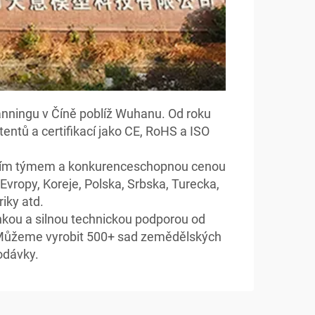
nningu v Číně poblíž Wuhanu. Od roku
entů a certifikací jako CE, RoHS a ISO
ejním týmem a konkurenceschopnou cenou
Evropy, Koreje, Polska, Srbska, Turecka,
riky atd.
inkou a silnou technickou podporou od
 Můžeme vyrobit 500+ sad zemědělských
odávky.