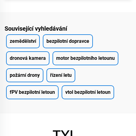
Související vyhledávání
zemědělství
bezpilotní dopravce
dronová kamera
motor bezpilotního letounu
požární drony
řízení letu
fPV bezpilotní letoun
vtol bezpilotní letoun